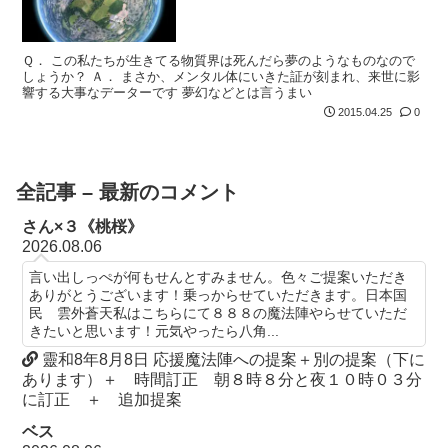
Ｑ． この私たちが生きてる物質界は死んだら夢のようなものなので
しょうか？ Ａ． まさか、メンタル体にいきた証が刻まれ、来世に影
響する大事なデーターです 夢幻などとは言うまい
2015.04.25
0
全記事 – 最新のコメント
さん×３《桃桜》
2026.08.06
言い出しっぺが何もせんとすみません。色々ご提案いただき
ありがとうございます！乗っからせていただきます。日本国
民 雲外蒼天私はこちらにて８８８の魔法陣やらせていただ
きたいと思います！元気やったら八角...
靈和8年8月8日 応援魔法陣への提案＋別の提案（下に
あります）＋ 時間訂正 朝８時８分と夜１０時０３分
に訂正 ＋ 追加提案
ベス