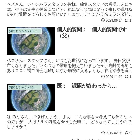
ベスさん、シャンバラスタッフの皆様、編集スタッフの皆様こんにち
は。担任の先生と授業について、気になって気になって夜しか眠れな
いので質問をよろしくお願いいたします。シャンバラ名ミランダ担当
名ルイ担任教師マルコ 私はリカちゃん人形の洋服を作るのが好き
2023.09.14
1
で、たまに作っ...
個人的質問： 個人的質問です
質問とシャンバラの回答
（父）
ベスさん、スタッフさん、いつもお世話になっています。 先日父が
亡くなりました。いくつもの難病を抱えていましたが、高齢で認知も
ありコロナ禍で面会も難しいなか病院に入るよりも、在宅治療を選択
しディ・ケアに行きながら家族で看護をしていました。 亡くなる一
2020.11.19
1
週間ほど前か...
医： 課題が終わったら…
質問とシャンバラの回答
Q. みなさん、ごきげんよう。 まあ、こんな事を今考えても仕方ない
のですが、 人は人生の課題を全うした時に、 どうなってしまうので
しょうか？
2016.02.08
0