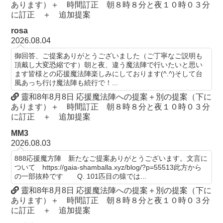
あります）＋ 時間訂正 朝８時８分と夜１０時０３分
に訂正 ＋ 追加提案
rosa
2026.08.04
御回答、ご提案ありがとうございました（ご丁寧なご説明も
頂戴し大変恐縮です）朝と夜、違う魔法陣で行いたいと思い
ます皆様との応援魔法陣楽しみにしております(^.^)そして台
風あっち行け魔法陣も続行で！...
靈和8年8月8日 応援魔法陣への提案＋別の提案（下に
あります）＋ 時間訂正 朝８時８分と夜１０時０３分
に訂正 ＋ 追加提案
MM3
2026.08.03
888応援魔方陣 新たなご提案ありがとうございます。文言に
ついて https://gaia-shamballa.xyz/blog/?p=55513此方から
の一部抜粋です Q. 101匹目の猿では...
靈和8年8月8日 応援魔法陣への提案＋別の提案（下に
あります）＋ 時間訂正 朝８時８分と夜１０時０３分
に訂正 ＋ 追加提案