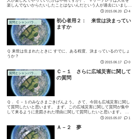
人が楽しんでやっていたかは不明ですが）、 マザーテレサは人生を
楽しんでないからたいしたことはないんだという人が過去にいまし
た。
2015.06.20
4
初心者用２： 来世は決まってい
質問とシャンバラの回答
ますか
Ｑ 来世は生まれたときに すでに、ある程度、決まっているのでしょ
うか？
2015.06.17
0
Ｃ－１ さらに広域災害に関して
質問とシャンバラの回答
の質問
Ｑ． Ｃ－１のみなさまごきげんよう。 さて、今回も広域災害に関し
て質問したいと思います。 まず、この広域災害に関して質問が集中
して来るように意図された理由に関して質問したいと思います。 私
が知る限り、宇宙ステ－ションが落下する ① タイムライン、南極
2015.05.07
1
の氷が日本...
Ａ－２ 夢