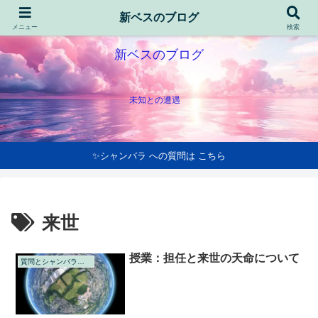
新ベスのブログ
メニュー
検索
新ベスのブログ
未知との遭遇
✨シャンバラ への質問は こちら
来世
授業：担任と来世の天命について
質問とシャンバラの回答