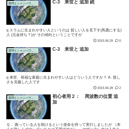
C-3 来世と 追加 続
質問とシャンバラの回答
q スラムに生まれやすい人というのは 貧しい人を見下す(馬鹿にする)
人 (元金持ち？)が その傾向ということですが
2015.06.29
0
C-3 来世と 追加
質問とシャンバラの回答
q 来世、裕福な家庭に生まれやすい人はどういう人ですか？ A. 貧し
さを克服した人です
2015.06.28
2
初心者用２： 周波数の位置 追
質問とシャンバラの回答
加
Ｑ． 困っている人を助けるという使命を持って実行しましたが （本