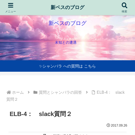
新ベスのブログ
メニュー
検索
新ベスのブログ
未知との遭遇
✨シャンバラ への質問は こちら
ホーム
質問とシャンバラの回答
ELB-4： slack
質問２
ELB-4： slack質問２
2017.09.26