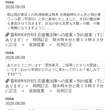
rosa
2026.08.09
朝は我が家近くの氏神様夜は熊本 永尾劔神社さん夫と我が家
ワンコ君（宇宙🐶）と共に参加いたしました。今日の魔法陣
も参加させて頂きます。次元の谷も災害も大難→小難、小難
→無難になりますように。。。
靈和8年8月8日 応援魔法陣への提案＋別の提案（下に
あります）＋ 時間訂正 朝８時８分と夜１０時０３分
に訂正 ＋ 追加提案 ＋ 住所訂正
rosa
2026.08.09
ありがとうございます『雲外蒼天』ご採用くださり大変嬉し
いですこれから世情がどのように変わって行くか？楽しみで
すね(^-^)
靈和8年8月8日 応援魔法陣への提案＋別の提案（下に
あります）＋ 時間訂正 朝８時８分と夜１０時０３分
に訂正 ＋ 追加提案 ＋ 住所訂正
rosa
2026.08.09