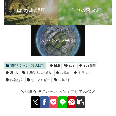
EnjoyLife講座
学びの森 RS
シャンバラWIKI
質問とシャンバラの回答
ELB
ELB
ELB質問
Slack
お経巻きお札巻き
お経本
トラウマ
四字熟語
念エネルギー
生年月日
＼記事が役にたったらシェアしてね😊／