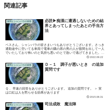
関連記事
必読▶痴漢に遭遇しないための結
質問とシャンバラの回答
界とあってしまったあとの手当方
法
ベスさん、シャンバラの皆さまいつもありがとうございます。さっき
通勤途中に空いてる車両で電車の隣の席の男の人が股間を出して一人
でいたしており怖いのと気持ち悪いのとで急いで逃げてきました。見
せられる痴漢は3回目で昔は後ろから暗い道で抱きつかれた...
2022.09.22
Ｄ－１ 調子が悪いとき の追加
質問とシャンバラの回答
質問です
Ｑ． 早速の回答をありがとうございます。 追加の質問です。 ＞ 実
は口紅は人を黙らせる効果があります
2015.08.31
司法成敗 魔法陣
質問とシャンバラの回答