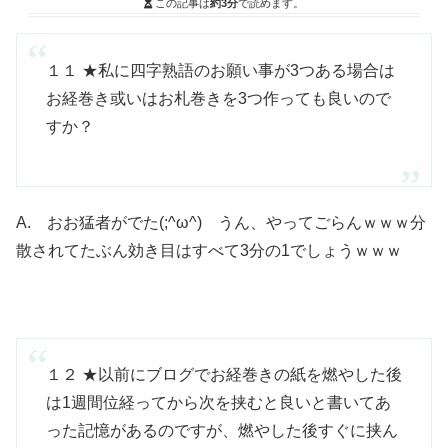
この記事は
約3分
で読めます。
１１ ★私に四字熟語のお願い事が3つある場合は
お経巻き或いはお札巻きを3つ作っても良いので
すか？
A. おお猛者がでた(;^ω^) うん、やってごらんｗｗｗ分
散されてたぶん効き目はすべて3分の1でしょうｗｗｗ
１２ ★以前にブログでお経巻きの紙を燃やした後
は1週間位経ってから次を挟むと良いと書いてあ
った記憶があるのですが、燃やした後すぐに挟ん