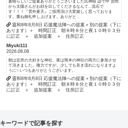
素晴らしいご提案ありがとうございました氏神様 詣で中 雲間
から太陽さんがお顔を出してくださるなんて...流石で
す！！！『雲外蒼天』ご採用頂け大変嬉しく思っておりま
す。重ね御礼申し上げます。ありがと...
靈和8年8月8日 応援魔法陣への提案＋別の提案（下に
あります）＋ 時間訂正 朝８時８分と夜１０時０３分
に訂正 ＋ 追加提案 ＋ 住所訂正
Miyuki111
2026.08.08
朝は近所の大好きな神社、夜は熊本の神社の両方に参加させ
て頂きました。微力ですが、少しでも良き流れになりますよ
うに✨いつもありがとうございます。
靈和8年8月8日 応援魔法陣への提案＋別の提案（下に
あります）＋ 時間訂正 朝８時８分と夜１０時０３分
に訂正 ＋ 追加提案 ＋ 住所訂正
キーワードで記事を探す