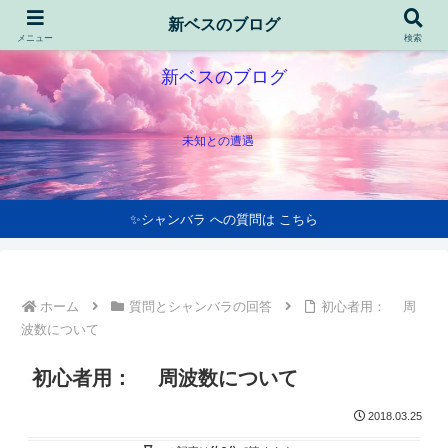
新ベスのブログ
メニュー
検索
新ベスのブログ
未知との遭遇
✨シャンバラ への質問は こちら
ホーム
質問とシャンバラの回答
初心者用： 周
波数について
初心者用： 周波数について
2018.03.25