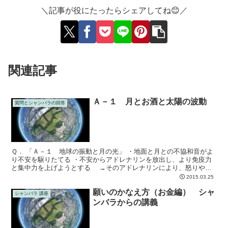
＼記事が役にたったらシェアしてね😊／
関連記事
Ａ－１ 月とお酒と太陽の波動
質問とシャンバラの回答
Ｑ． 「Ａ－１ 地球の振動と月の光」 ・地面と月との不協和音がよ
り不安を駆りたてる ・不安からアドレナリンを放出し、より免疫力
と集中力を上げようとする →そのアドレナリンにより、怒りやす
い、出血量の増加などが起きる 昔から「夜はマイナス志...
2015.03.25
願いのかなえ方（お金編） シャ
シャンバラ 講座
ンバラからの講義