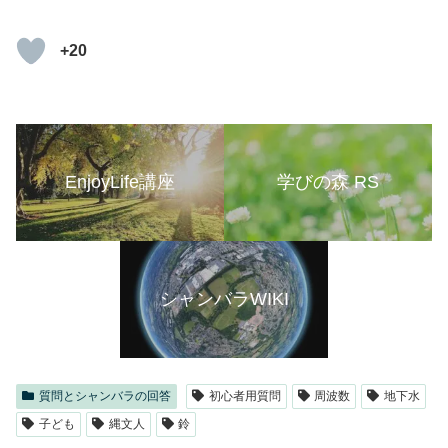
+20
EnjoyLife講座
学びの森 RS
シャンバラWIKI
質問とシャンバラの回答
初心者用質問
周波数
地下水
子ども
縄文人
鈴