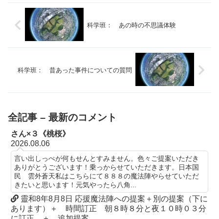
科学班： あの時の不思議体験
科学班： 昔あった事件についての質問
全記事 – 最新のコメント
さん×３《桃桜》
2026.08.06
言い出しっぺが何もせんとすみません。色々ご提案いただき
ありがとうございます！乗っからせていただきます。日本国
民 雲外蒼天私はこちらにて８８８の魔法陣やらせていただ
きたいと思います！元気やったら八角...
靈和8年8月8日 応援魔法陣への提案＋別の提案（下に
あります）＋ 時間訂正 朝８時８分と夜１０時０３分
に訂正 ＋ 追加提案