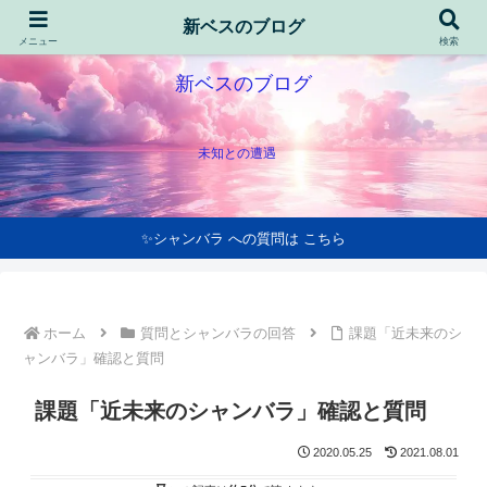
新ベスのブログ
メニュー
検索
新ベスのブログ
未知との遭遇
✨シャンバラ への質問は こちら
ホーム
質問とシャンバラの回答
課題「近未来のシ
ャンバラ」確認と質問
課題「近未来のシャンバラ」確認と質問
2020.05.25
2021.08.01