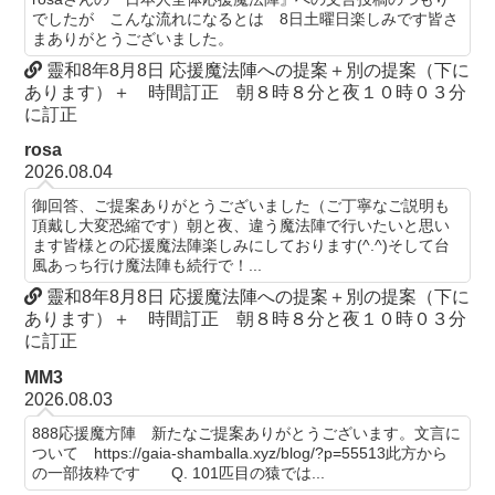
でしたが こんな流れになるとは 8日土曜日楽しみです皆さ
まありがとうございました。
靈和8年8月8日 応援魔法陣への提案＋別の提案（下に
あります）＋ 時間訂正 朝８時８分と夜１０時０３分
に訂正
rosa
2026.08.04
御回答、ご提案ありがとうございました（ご丁寧なご説明も
頂戴し大変恐縮です）朝と夜、違う魔法陣で行いたいと思い
ます皆様との応援魔法陣楽しみにしております(^.^)そして台
風あっち行け魔法陣も続行で！...
靈和8年8月8日 応援魔法陣への提案＋別の提案（下に
あります）＋ 時間訂正 朝８時８分と夜１０時０３分
に訂正
MM3
2026.08.03
888応援魔方陣 新たなご提案ありがとうございます。文言に
ついて https://gaia-shamballa.xyz/blog/?p=55513此方から
の一部抜粋です Q. 101匹目の猿では...