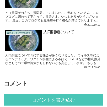
＊（質問者の方へ）質問届いていました。ご安心を ベスさん、この
ブログに関わって下さっている皆さま、いつもありがとうございま
す。 最近、このブログでも魔法陣を行う機会が増えておりますとこ
ろでの質問です。 ブログでの呼びかけで皆さんと一緒に魔法...
2019.10.12
人口削減について
質問とシャンバラの回答
人口削減について耳にする機会が多くなりました。 ウィルス等によ
るバンデミック、ワクチン接種による不妊化、GLBTなどの権利推奨
などもその一環の施策かもしれないとも妄想しています。 もしもこ
れらが戦争などとセットで遂行されていくならば、人口は...
2019.09.08
コメント
コメントを書き込む