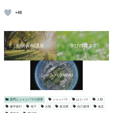
+48
EnjoyLife講座
学びの森 RS
シャンバラWIKI
質問とシャンバラの回答
シャンバラ
はとバス
人類
修学旅行
地下
太陽
政治家
自己破壊
遠足