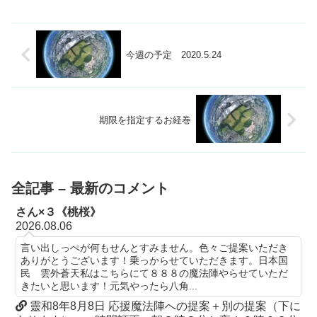
今週の予定 2020.5.24
期限を指定するお経巻
全記事 – 最新のコメント
さん×３《桃桜》
2026.08.06
言い出しっぺが何もせんとすみません。色々ご提案いただき
ありがとうございます！乗っからせていただきます。日本国
民 雲外蒼天私はこちらにて８８８の魔法陣やらせていただ
きたいと思います！元気やったら八角...
靈和8年8月8日 応援魔法陣への提案＋別の提案（下に