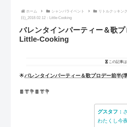
ホーム
シャンバライベント
リトルクッキン
日)_2018.02.12：Little-Cooking
バレンタインパーティー＆歌プロデー
Little-Cooking
この記事は
🌟
バレンタインパーティー＆歌プロデー前半(準備)_2018
🍫👘💐🍫👘💐
グスタフ：
わたくし今