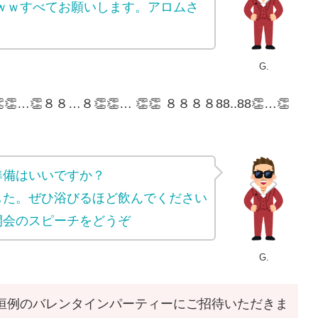
ｗｗすべてお願いします。アロムさ
G.
88..888👏👏…👏８８…８👏👏… 👏👏 ８８８８88..88👏…👏
準備はいいですか？
した。ぜひ浴びるほど飲んでください
開会のスピーチをどうぞ
G.
恒例のバレンタインパーティーにご招待いただきま