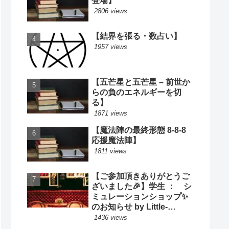
登場】
2806 views
【結界を張る・数占い】
1957 views
【五芒星と五芒星 – 前世か
らの負のエネルギーを切
る】
1871 views
【魔法陣の最終形態 8-8-8
応援魔法陣】
1811 views
【ご参加頂きありがとうご
ざいました🎉】学生 ： シ
ミュレーションショップ✨
のお知らせ by Little-
Cooking
1436 views