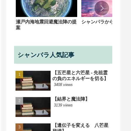
シャンバラからの回覧
瀬戸内海地震回避魔法陣の提
案
シャンバラ人気記事
【五芒星と六芒星 - 先祖霊
の負のエネルギーを切る】
3408 views
【結界と魔法陣】
3139 views
【遺伝子を変える 八芒星