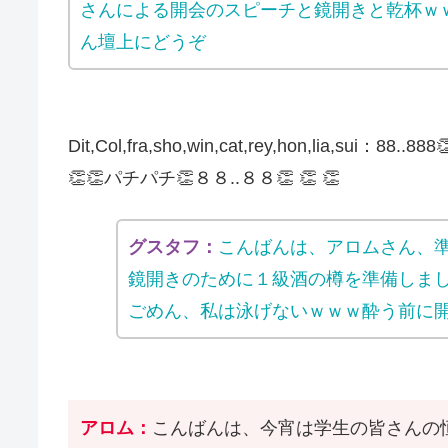
さんによる開会のスピーチと鏡開きと乾杯ｗ
ん壇上にどうぞ
Dit,Col,fra,sho,win,cat,rey,hon,lia,sui：
👏👏パチパチ👏８８..８８👏 👏 👏
グスタフ：
こんばんは、アロムさん、
鏡開きのために１級酒の樽を準備しま
ごめん、私は泳げないｗｗｗ酔う前に
アロム：
こんばんは、今宵は学生の皆さんの