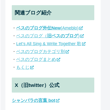
関連ブログ紹介
・
ベスのブログ外伝New
(Ameblo)
・
ベスのブログ（
旧ベスのブログ
)
・
Let’s All Sing & Write Together 歌
・
ベスのブログカテゴリ別
・
ベスのブログまとめ
・
もくじ
X（旧twitter）公式
シャンバラの言葉 bot