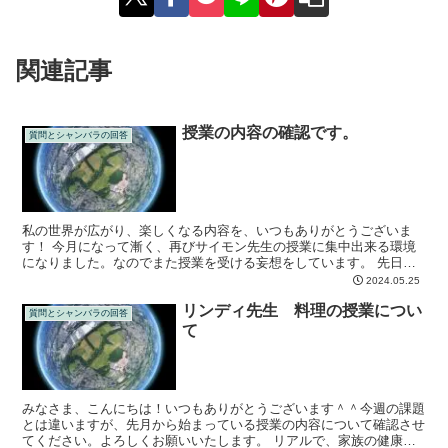
関連記事
授業の内容の確認です。
質問とシャンバラの回答
私の世界が広がり、楽しくなる内容を、いつもありがとうございま
す！ 今月になって漸く、再びサイモン先生の授業に集中出来る環境
になりました。なのでまた授業を受ける妄想をしています。 先日の
授業では、激動の今の世の中を流されないよう、お世話になっ...
2024.05.25
リンディ先生 料理の授業につい
質問とシャンバラの回答
て
みなさま、こんにちは！いつもありがとうございます＾＾今週の課題
とは違いますが、先月から始まっている授業の内容について確認させ
てください。よろしくお願いいたします。 リアルで、家族の健康の