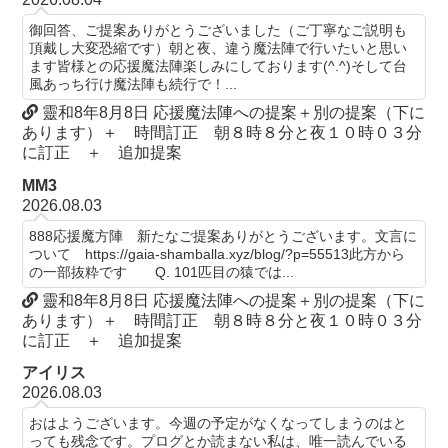
御回答、ご提案ありがとうございました（ご丁寧なご説明も
頂戴し大変恐縮です）朝と夜、違う魔法陣で行いたいと思い
ます皆様との応援魔法陣楽しみにしております(^.^)そして台
風あっち行け魔法陣も続行で！...
靈和8年8月8日 応援魔法陣への提案＋別の提案（下に
あります）＋ 時間訂正 朝８時８分と夜１０時０３分
に訂正 ＋ 追加提案
MM3
2026.08.03
888応援魔方陣 新たなご提案ありがとうございます。文言に
ついて https://gaia-shamballa.xyz/blog/?p=55513此方から
の一部抜粋です Q. 101匹目の猿では...
靈和8年8月8日 応援魔法陣への提案＋別の提案（下に
あります）＋ 時間訂正 朝８時８分と夜１０時０３分
に訂正 ＋ 追加提案
アイリス
2026.08.03
おはようございます。今週の予定がなくなってしまうのはと
っても残念です。プログとか読まない私は、唯一読んでいる