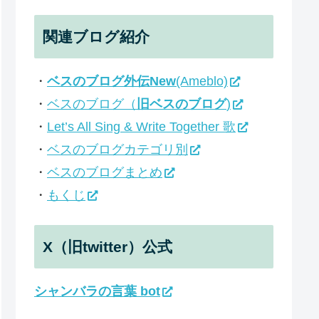
関連ブログ紹介
・
ベスのブログ外伝New
(Ameblo)
・
ベスのブログ（
旧ベスのブログ
)
・
Let’s All Sing & Write Together 歌
・
ベスのブログカテゴリ別
・
ベスのブログまとめ
・
もくじ
X（旧twitter）公式
シャンバラの言葉 bot