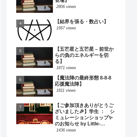
登場】
2806 views
【結界を張る・数占い】
1957 views
【五芒星と五芒星 – 前世か
らの負のエネルギーを切
る】
1871 views
【魔法陣の最終形態 8-8-8
応援魔法陣】
1811 views
【ご参加頂きありがとうご
ざいました🎉】学生 ： シ
ミュレーションショップ✨
のお知らせ by Little-
Cooking
1436 views