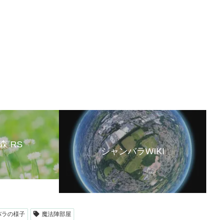
森 RS
シャンバラWIKI
バラの様子
魔法陣部屋