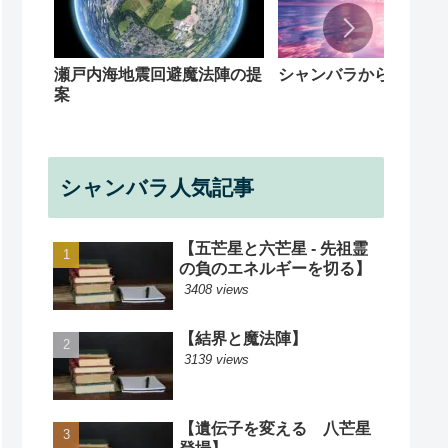
シャンバラからの回覧
瀬戸内海地震回避魔法陣の提
案
シャンバラ人気記事
【五芒星と六芒星 - 先祖霊
の負のエネルギーを切る】
3408 views
【結界と魔法陣】
3139 views
【遺伝子を変える 八芒星