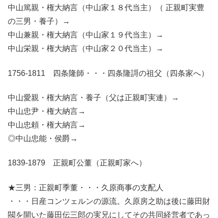
中山篤親・権大納言（中山家１８代当主）（ 正親町実豊
の三男・養子）→
中山兼親・権大納言（中山家１９代当主）→
中山栄親・権大納言（中山家２０代当主）→
1756-1811 四条隆師・・・四条隆謌の祖父（四条家へ）
中山愛親・権大納言・養子（父は正親町実連）→
中山忠尹・権大納言→
中山忠頼・権大納言→
◎中山忠能・侯爵→
1839-1879 正親町公董（正親町家へ）
★三男：正親町季董・・・久原商事の支配人
・・・日産コンツェルンの源流。久原房之助は後に藤田財
閥を開いた藤田伝三郎の実兄にしてその共同経営者であっ