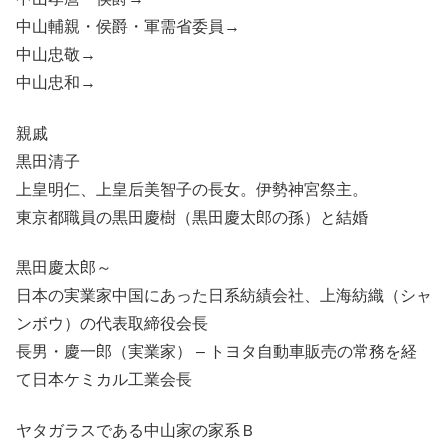
中山輔親・侯爵・軍需省委員→
中山忠敬→
中山忠和→
親戚
黒田清子
上皇明仁、上皇后美智子の長女。伊勢神宮祭主。
東京都職員の黒田慶樹（黒田慶太郎の孫）と結婚
黒田慶太郎～
日本の実業家中国にあった日系紡績会社、上海紡織（シャ
ンボウ）の代表取締役会長
長男・慶一郎（実業家） – トヨタ自動車販売の常務を経
て日本ケミカル工業会長
ヤタガラスである中山家の家系Ｂ