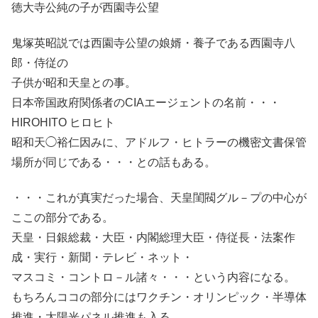
徳大寺公純の子が西園寺公望
鬼塚英昭説では西園寺公望の娘婿・養子である西園寺八
郎・侍従の
子供が昭和天皇との事。
日本帝国政府関係者のCIAエージェントの名前・・・
HIROHITO ヒロヒト
昭和天◯裕仁因みに、アドルフ・ヒトラーの機密文書保管
場所が同じである・・・との話もある。
・・・これが真実だった場合、天皇閨閥グル－プの中心が
ここの部分である。
天皇・日銀総裁・大臣・内閣総理大臣・侍従長・法案作
成・実行・新聞・テレビ・ネット・
マスコミ・コントロ－ル諸々・・・という内容になる。
もちろんココの部分にはワクチン・オリンピック・半導体
推進・太陽光パネル推進も入る。