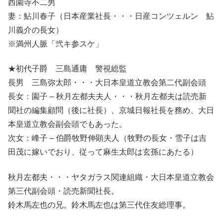
西園寺不二男
妻：鮎川春子（日本産業社長・・・日産コンツェルン 鮎
川義介の長女）
※満州人脈「弐キ参スケ」
★初代子爵 三島通庸 警視総監
長男 三島弥太郎・・・大日本皇道立教会第二代副会頭
長女：園子 – 秋月左都夫夫人・・・秋月左都夫は読売新
聞社の編集顧問（後に社長）、京城日報社長を務め、大日
本皇道立教会副会頭でもあった。
次女：峰子 – 伯爵牧野伸顕夫人（牧野の長女・雪子は吉
田茂に嫁いでおり、従って麻生太郎は玄孫にあたる）
秋月左都夫・・・ヤタガラス関連組織・大日本皇道立教会
第三代副会頭・読売新聞社長。
鈴木馬左也の兄。鈴木馬左也は第三代住友総理事。