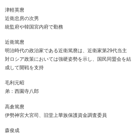
津軽英麿
近衛忠房の次男
統監府や韓国宮内府で勤務
近衛篤麿
明治時代の政治家である近衛篤麿は、近衛家第29代当主
対ロシア政策においては強硬姿勢を示し、国民同盟会を結
成して開戦を支持
毛利元昭
弟：西園寺八郎
高倉篤麿
伊勢神宮大宮司、旧堂上華族保護資金調査委員
森俊成