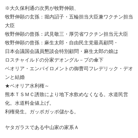
※大久保利通の次男が牧野伸顕、
牧野伸顕の玄孫：堀内詔子・五輪担当大臣兼ワクチン担当
大臣
牧野伸顕の曾孫：武見敬三・厚労省ワクチン担当元大臣
牧野伸顕の曾孫：麻生太郎・自由民主党最高顧問・
日本会議国会議員懇談会特別顧問・麻生太郎の娘は
ロスチャイルドの分家デオングル－プの傘下
ベオリア・エンバイロメントの御曹司フレデリック・デオ
ンと結婚
★ベオリア水利権～
熊本ＴＳＭＣ誘致により地下水飲めなくなる。水道民営
化。水道料金値上げ。
利権発生。ガッポガッポ儲かる。
ヤタガラスである中山家の家系Ａ