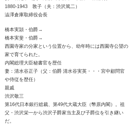
1880-1943 敦子（夫：渋沢篤二）
澁澤倉庫取締役会長
橋本実頴・伯爵→
橋本実斐・伯爵→
西園寺家の分家という位置から、幼年時には西園寺公望の
家で育てられた。
内閣総理大臣秘書官を歴任
妻：清水谷正子（父：伯爵 清水谷実英・・・宮中顧問官
や侍従を歴任）
親戚
渋沢敬三
第16代日本銀行総裁、第49代大蔵大臣（幣原内閣）。祖
父・渋沢栄一から渋沢子爵家当主及び子爵位を引き継い
だ。