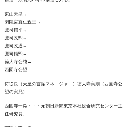
東山天皇→
閑院宮直仁親王→
鷹司輔平→
鷹司政煕→
鷹司政通→
鷹司輔煕→
徳大寺公純→
西園寺公望
侍従長（天皇の首席マネ－ジャ－）徳大寺実則（西園寺公
望の実兄）
西園寺一晃・・・元朝日新聞東京本社総合研究センター主
任研究員。