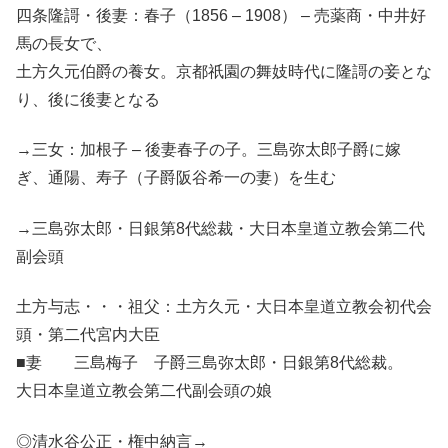
四条隆謌・後妻：春子（1856 – 1908） – 売薬商・中井好
馬の長女で、
土方久元伯爵の養女。京都祇園の舞妓時代に隆謌の妾とな
り、後に後妻となる
→三女：加根子 – 後妻春子の子。三島弥太郎子爵に嫁
ぎ、通陽、寿子（子爵阪谷希一の妻）を生む
→三島弥太郎・日銀第8代総裁・大日本皇道立教会第二代
副会頭
土方与志・・・祖父：土方久元・大日本皇道立教会初代会
頭・第二代宮内大臣
■妻 三島梅子 子爵三島弥太郎・日銀第8代総裁。
大日本皇道立教会第二代副会頭の娘
◎清水谷公正・権中納言→