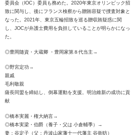
委員会（IOC）委員も務めた。2020年東京オリンピック招
致に関与し、後にフランス検察から贈賄容疑で捜査対象と
なった。2021年、東京五輪招致を巡る贈収賄疑惑に関
し、JOCが弁護士費用を負担していることが明らかになっ
た。
◎豊岡随資・大蔵卿 ・豊岡家第８代当主→
◎野宮定功→
親戚
毛利敬親
薩長同盟を締結し、倒幕運動を支援。明治維新の成功に貢
献
◎橋本実麗・権大納言→
◎橋本実梁・伯爵（養子・父は 小倉輔季）→
妻：谷定子（父：丹波山家藩十一代藩主 谷衛昉）