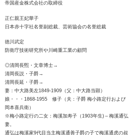
帝国産金株式会社の取締役
正仁親王妃華子
日本赤十字社名誉副総裁、芸術協会の名誉総裁
徳川武定
防衛庁技術研究所や川崎重工業の顧問
◎清岡長煕・文章博士→
清岡長説・子爵→
清岡長延・子爵→
妻：中大路美左1849-1909（父：中大路当顕）
娘・・・1868-1955 修子（夫：子爵 梅小路定行および
岡本喜兵衛）
※梅小路定行の二女：梅溪加寿子（1903年生) – 梅溪通弘
妻。
通弘は梅溪家9代目当主梅溪通善子爵の子で梅溪通虎の叔