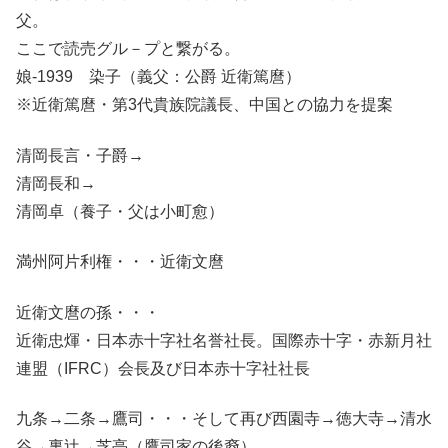
父。
ここで読売グル－プと繋がる。
娘-1939 染子（義父：公爵 近衛篤麿）
※近衛篤麿・第3代貴族院議長、中国との協力を提案
清岡長言・子爵→
清岡長和→
清岡卓（養子・父は小町愈）
満州阿片利権・・・近衛文麿
近衛文麿の孫・・・
近衛忠煇・日本赤十字社名誉社長。国際赤十字・赤新月社
連盟（IFRC）会長及び日本赤十字社社長
九条→二条→鷹司・・・そして再び西園寺→徳大寺→清水
谷→裏辻→芝亭（鷹司家の後裔）