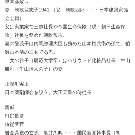
東園基政→
妻：朝吹登志子1941-（父：朝吹四郎・・・日本建築家協
会会員）
父は実業家で三越社長や帝国生命保険（現・朝日生命保
険）社長を務めた朝吹常吉。
妻の登茂子は内閣総理大臣も務めた山本権兵衛の孫で、伯
爵山本清の三女である。
二女の雅子（慶応大学卒）はハリウッド化粧品社長、牛山
勝利（牛山清人の子）の妻
正親町実正
日本薬剤師会を設立。大正天皇の侍従長
親戚
町尻量基
侍従武官
岩倉具視の玄孫：亀井久興・・・国民新党幹事長（初