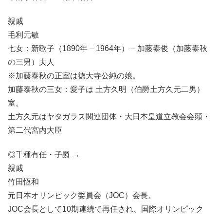
親戚
毛利元敏
七女：新歌子（1890年 – 1964年） – 加藤泰俊（加藤泰秋
の三男）夫人
※加藤泰秋の正室は徳大寺公純の娘。
加藤泰秋の三女：愛子は 土方久明（伯爵土方久元二男）
室。
土方久元はヤタガラス関連団体・大日本皇道立教会会頭・
第二代宮内大臣
◎千種有任・子爵 →
親戚
竹田恆和
元日本オリンピック委員会（JOC）会長。
JOC会長として10期連続で再任され、国際オリンピック