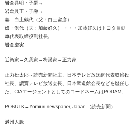
岩倉具明・子爵→
岩倉具正・子爵→
妻：白土鶴代（父：白土留彦）
娘・倶代（夫：加藤好久） ・・・加藤好久はトヨタ自動
車代表取締役副社長。
岩倉磨実
近衛家→久我家→梅溪家→正力家
正力松太郎～読売新聞社主、日本テレビ放送網代表取締役
社長、讀賣テレビ放送会長、日本武道館会長などを歴任し
た。CIAエージェントとしてのコードネームはPODAM。
POBULK→Yomiuri newspaper, Japan （読売新聞）
満州人脈