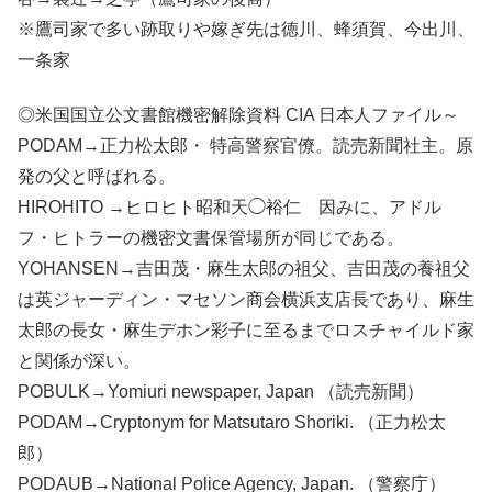
※鷹司家で多い跡取りや嫁ぎ先は徳川、蜂須賀、今出川、
一条家
◎米国国立公文書館機密解除資料 CIA 日本人ファイル～
PODAM→正力松太郎・ 特高警察官僚。読売新聞社主。原
発の父と呼ばれる。
HIROHITO →ヒロヒト昭和天◯裕仁 因みに、アドル
フ・ヒトラーの機密文書保管場所が同じである。
YOHANSEN→吉田茂・麻生太郎の祖父、吉田茂の養祖父
は英ジャーディン・マセソン商会横浜支店長であり、麻生
太郎の長女・麻生デホン彩子に至るまでロスチャイルド家
と関係が深い。
POBULK→Yomiuri newspaper, Japan （読売新聞）
PODAM→Cryptonym for Matsutaro Shoriki. （正力松太
郎）
PODAUB→National Police Agency, Japan. （警察庁）