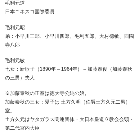
毛利元道
日本ユネスコ国際委員
毛利元昭
弟：小早川三郎、小早川四郎、毛利五郎、大村徳敏、西園
寺八郎
毛利元敏
七女：新歌子（1890年 – 1964年） – 加藤泰俊（加藤泰秋
の三男）夫人
※加藤泰秋の正室は徳大寺公純の娘。
加藤泰秋の三女：愛子は 土方久明（伯爵土方久元二男）
室。
土方久元はヤタガラス関連団体・大日本皇道立教会会頭・
第二代宮内大臣