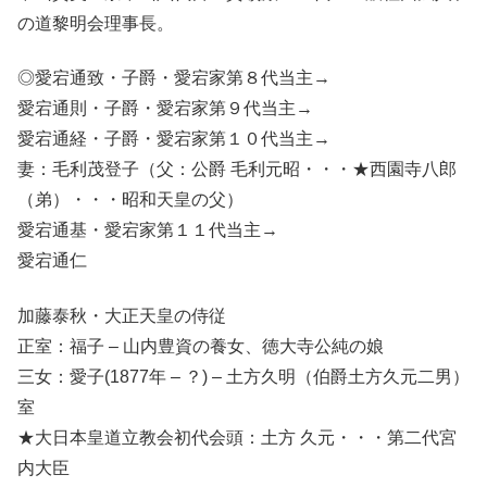
の道黎明会理事長。
◎愛宕通致・子爵・愛宕家第８代当主→
愛宕通則・子爵・愛宕家第９代当主→
愛宕通経・子爵・愛宕家第１０代当主→
妻：毛利茂登子（父：公爵 毛利元昭・・・★西園寺八郎
（弟）・・・昭和天皇の父）
愛宕通基・愛宕家第１１代当主→
愛宕通仁
加藤泰秋・大正天皇の侍従
正室：福子 – 山内豊資の養女、徳大寺公純の娘
三女：愛子(1877年 – ？) – 土方久明（伯爵土方久元二男）
室
★大日本皇道立教会初代会頭：土方 久元・・・第二代宮
内大臣