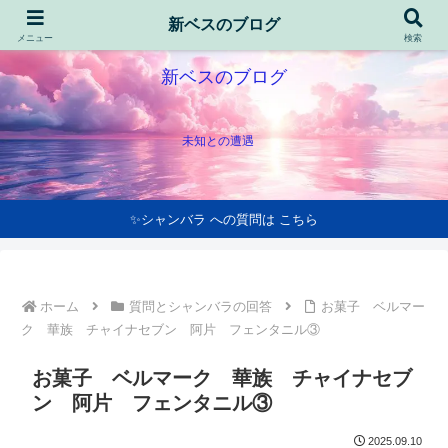
新ベスのブログ
メニュー
検索
新ベスのブログ
未知との遭遇
✨シャンバラ への質問は こちら
ホーム
質問とシャンバラの回答
お菓子 ベルマー
ク 華族 チャイナセブン 阿片 フェンタニル③
お菓子 ベルマーク 華族 チャイナセブ
ン 阿片 フェンタニル③
2025.09.10