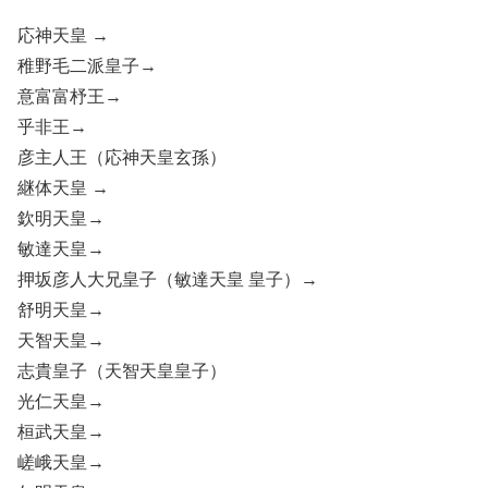
応神天皇 →
稚野毛二派皇子→
意富富杼王→
乎非王→
彦主人王（応神天皇玄孫）
継体天皇 →
欽明天皇→
敏達天皇→
押坂彦人大兄皇子（敏達天皇 皇子）→
舒明天皇→
天智天皇→
志貴皇子（天智天皇皇子）
光仁天皇→
桓武天皇→
嵯峨天皇→