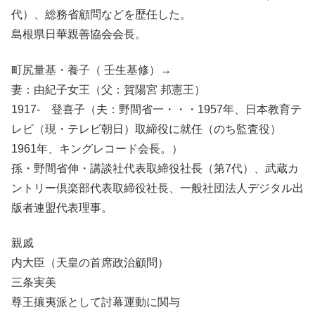
代）、総務省顧問などを歴任した。
島根県日華親善協会会長。
町尻量基・養子（ 壬生基修）→
妻：由紀子女王（父：賀陽宮 邦憲王）
1917- 登喜子（夫：野間省一・・・1957年、日本教育テ
レビ（現・テレビ朝日）取締役に就任（のち監査役）
1961年、キングレコード会長。）
孫・野間省伸・講談社代表取締役社長（第7代）、武蔵カ
ントリー倶楽部代表取締役社長、一般社団法人デジタル出
版者連盟代表理事。
親戚
内大臣（天皇の首席政治顧問）
三条実美
尊王攘夷派として討幕運動に関与