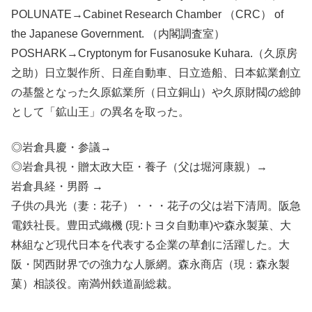
POLUNATE→Cabinet Research Chamber （CRC） of
the Japanese Government. （内閣調査室）
POSHARK→Cryptonym for Fusanosuke Kuhara.（久原房
之助）日立製作所、日産自動車、日立造船、日本鉱業創立
の基盤となった久原鉱業所（日立銅山）や久原財閥の総帥
として「鉱山王」の異名を取った。
◎岩倉具慶・参議→
◎岩倉具視・贈太政大臣・養子（父は堀河康親）→
岩倉具経・男爵 →
子供の具光（妻：花子）・・・花子の父は岩下清周。阪急
電鉄社長。豊田式織機 (現:トヨタ自動車)や森永製菓、大
林組など現代日本を代表する企業の草創に活躍した。大
阪・関西財界での強力な人脈網。森永商店（現：森永製
菓）相談役。南満州鉄道副総裁。