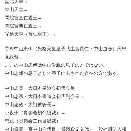
霊元天皇→
東山天皇→
閑院宮直仁親王→
閑院宮典仁親王→
光格天皇（兼仁親王）→
◎※中山忠伊（光格天皇皇子武生宮長仁・中山道春）天忠
党総督→
ここの中山忠伊は中山愛親の息子の方ではない。
中山忠頼の息子として養子に出された存在の方である。
中山忠英・大日本皇道会初代会長→
中山忠宗・大日本皇道会初代副会長→
中山忠徳・太祖教管長→
小夜子（貴嶺会初代総裁）→
忠親（貴嶺会二代目総裁）→
中山貴英・京中山六代目・貴嶺殿２９代・一般社団法人和