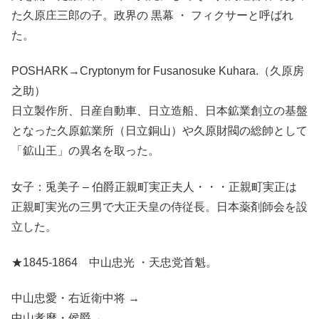
た久原庄三郎の子。政界の 黒幕 ・ フィクサーと呼ばれ
た。
POSHARK→Cryptonym for Fusanosuke Kuhara.（久原房
之助）
日立製作所、日産自動車、日立造船、日本鉱業創立の基盤
となった久原鉱業所（日立銅山）や久原財閥の総帥として
「鉱山王」の異名を取った。
女子：兎美子 – 伯爵正親町実正夫人・・・正親町実正は
正親町実光の三男で大正天皇の侍従長。日本薬剤師会を設
立した。
★1845-1864 中山忠光 ・天忠党首魁。
中山忠愛・右近衛中将 →
中山孝麿・侯爵→