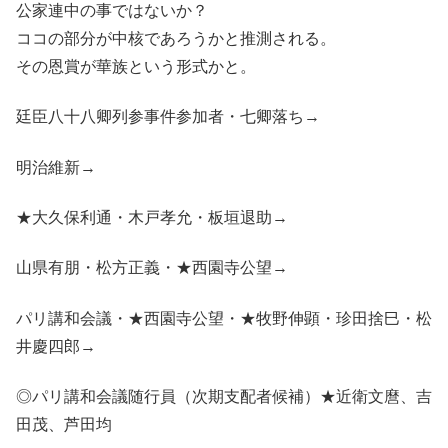
公家連中の事ではないか？
ココの部分が中核であろうかと推測される。
その恩賞が華族という形式かと。
廷臣八十八卿列参事件参加者・七卿落ち→
明治維新→
★大久保利通・木戸孝允・板垣退助→
山県有朋・松方正義・★西園寺公望→
パリ講和会議・★西園寺公望・★牧野伸顕・珍田捨巳・松
井慶四郎→
◎パリ講和会議随行員（次期支配者候補）★近衛文麿、吉
田茂、芦田均