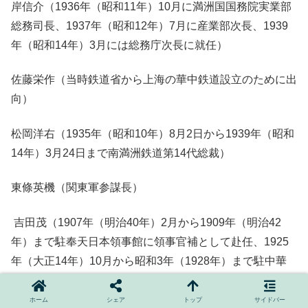
岸信介（1936年（昭和11年）10月に満洲国国務院実業部
総務司長、1937年（昭和12年）7月に産業部次長、1939
年（昭和14年）3月には総務庁次長に就任）
佐藤栄作（当時鉄道省から上海の華中鉄道設立のために出
向）
松岡洋右（1935年（昭和10年）8月2日から1939年（昭和
14年）3月24日まで南満洲鉄道第14代総裁）
東條英機（関東軍参謀長）
吉田茂（1907年（明治40年）2月から1909年（明治42
年）まで駐奉天日本領事館に領事官補として赴任、1925
年（大正14年）10月から昭和3年（1928年）まで駐中華
民国奉天・大日本帝国総領事）
ホーム
シェア
トップ
サイドバー