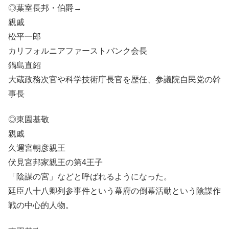
◎葉室長邦・伯爵→
親戚
松平一郎
カリフォルニアファーストバンク会長
鍋島直紹
大蔵政務次官や科学技術庁長官を歴任、参議院自民党の幹
事長
◎東園基敬
親戚
久邇宮朝彦親王
伏見宮邦家親王の第4王子
「陰謀の宮」などと呼ばれるようになった。
廷臣八十八卿列参事件という幕府の倒幕活動という陰謀作
戦の中心的人物。