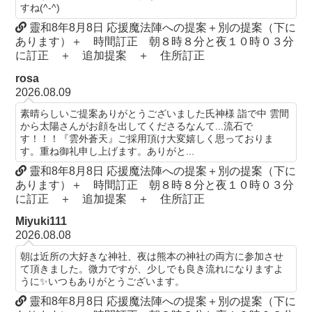
すね(^-^)
靈和8年8月8日 応援魔法陣への提案＋別の提案（下に
あります）＋ 時間訂正 朝８時８分と夜１０時０３分
に訂正 ＋ 追加提案 ＋ 住所訂正
rosa
2026.08.09
素晴らしいご提案ありがとうございました氏神様 詣で中 雲間
から太陽さんがお顔を出してくださるなんて...流石で
す！！！『雲外蒼天』ご採用頂け大変嬉しく思っておりま
す。重ね御礼申し上げます。ありがと...
靈和8年8月8日 応援魔法陣への提案＋別の提案（下に
あります）＋ 時間訂正 朝８時８分と夜１０時０３分
に訂正 ＋ 追加提案 ＋ 住所訂正
Miyuki111
2026.08.08
朝は近所の大好きな神社、夜は熊本の神社の両方に参加させ
て頂きました。微力ですが、少しでも良き流れになりますよ
うに✨いつもありがとうございます。
靈和8年8月8日 応援魔法陣への提案＋別の提案（下に