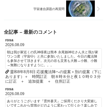
宇宙連合課題の再質問
全記事 – 最新のコメント
rosa
2026.08.09
朝は我が家近くの氏神様夜は熊本 永尾劔神社さん夫と我が家
ワンコ君（宇宙🐶）と共に参加いたしました。今日の魔法陣
も参加させて頂きます。次元の谷も災害も大難→小難、小難
→無難になりますように。。。
靈和8年8月8日 応援魔法陣への提案＋別の提案（下に
あります）＋ 時間訂正 朝８時８分と夜１０時０３分
に訂正 ＋ 追加提案 ＋ 住所訂正
rosa
2026.08.09
ありがとうございます『雲外蒼天』ご採用くださり大変嬉し
いですこれから世情がどのように変わって行くか？楽しみで