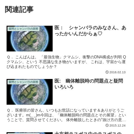
関連記事
医： シャンバラのみなさん、あ
質問とシャンバラの回答
ったかいんだからぁ♡
Ｑ． こんばんは。 「最強生物」クマムシ、衝撃のDNA構成が判明 Q
クマムシ、という 不思議な生き物がいますが、 これは、宇宙から運
び込まれたものでしょうか？
2016.02.13
医: 幽体離脱時の問題点と疑問
質問とシャンバラの回答
いろいろ
Ｑ． 医療班の皆さん、いつもお世話になっています＆ありがとうご
ざいます。m(_ _)m今回は、「幽体離脱時の問題点とその展望」とい
うことで、質問させてください。 体外離脱したときの"抜け方の意
味"についての疑問です。その時の自分の非物質の体...
2015.12.24