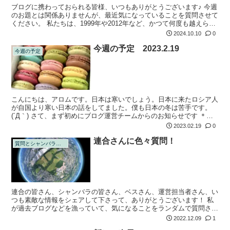
ブログに携わっておられる皆様、いつもありがとうございます♪ 今週
のお題とは関係ありませんが、最近気になっていることを質問させて
ください。 私たちは、1999年や2012年など、かつて何度も越えられ
なかった年を超えて今があるという認識なのですが、ざっくりこの認
2024.10.10
0
識...
今週の予定 2023.2.19
今週の予定
こんにちは、アロムです。日本は寒いでしょう。日本に来たロシア人
が自国より寒い日本の話をしてました。僕も日本の冬は苦手です。
(´Д｀) さて、まず初めにブログ運営チームからのお知らせです ＊＊
＊＊＊＊＊＊＊＊＊＊＊＊＊ ※フォーム変更のお知らせ※ 2023年２
2023.02.19
0
月...
連合さんに色々質問！
質問とシャンバラの回答
連合の皆さん、シャンバラの皆さん、ベスさん、運営担当者さん、い
つも素敵な情報をシェアして下さって、ありがとうございます！ 私
が過去ブログなどを漁っていて、気になることをランダムで質問させ
て下さい。 ①ラスボスについて質問です。 過去ブログーーー少なく
2022.12.09
1
とも連合は...