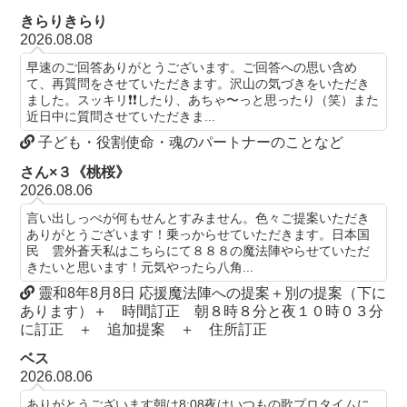
きらりきらり
2026.08.08
早速のご回答ありがとうございます。ご回答への思い含め
て、再質問をさせていただきます。沢山の気づきをいただき
ました。スッキリ❗️❗️したり、あちゃ〜っと思ったり（笑）また
近日中に質問させていただきま...
子ども・役割使命・魂のパートナーのことなど
さん×３《桃桜》
2026.08.06
言い出しっぺが何もせんとすみません。色々ご提案いただき
ありがとうございます！乗っからせていただきます。日本国
民 雲外蒼天私はこちらにて８８８の魔法陣やらせていただ
きたいと思います！元気やったら八角...
靈和8年8月8日 応援魔法陣への提案＋別の提案（下に
あります）＋ 時間訂正 朝８時８分と夜１０時０３分
に訂正 ＋ 追加提案 ＋ 住所訂正
ベス
2026.08.06
ありがとうございます朝は8:08夜はいつもの歌プロタイムに