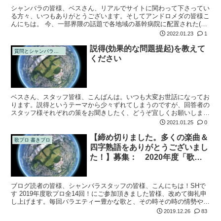
シャンバラの皆様、ベスさん、リアルでサイトに関わって下さってい
る方々、いつもありがとうございます。そしてアンドロメダの皆様こ
んにちは。 今、一部界隈の話題で各地域の基幹病院に配置された(さ
れつつある)とか無いとか噂されているメドベッドについて教えて下
2022.01.23
1
さい。 『...
説得(効果的な問題提起)を教えて
質問とシャンバラの回答
ください
ベスさん、スタッフ皆様、こんばんは。いつも大変お世話になってお
ります。説得というテーマから少々ずれてしまうのですが、回答者の
スタッフ様それぞれの策をお聞きしたく、どうぞ宜しくお願いしま
す。 (迷いがあり、話がまとまっていなくて申し訳ないです。もう土
2021.01.25
0
曜の夜なので...
【締め切りました。多くの楽曲＆
歌プロ 書きプロ
四字熟語をありがとうございまし
た！】募集： 2020年度「歌の
プロジェクト」楽曲＆四字熟語大
募集！
ブログ読者の皆様、シャンバラスタッフの皆様、こんにちは！SHで
す 2019年度歌プロ全14回！にご参加頂きました皆様、改めて御礼申
し上げます。毎回バラエティー豊かな歌と、その時その時の情勢や心
境に相応しい四字熟語が織りなす書きプロの世界を味わいつつ、その
2019.12.26
83
効果が...