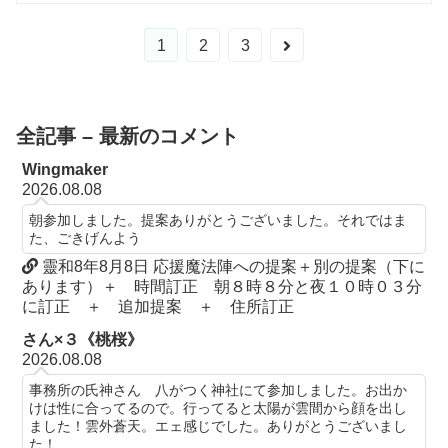
次
1
2
3
へ
全記事 – 最新のコメント
Wingmaker
2026.08.08
朝参加しました。提案ありがとうございました。それではま
た、ごきげんよう
靈和8年8月8日 応援魔法陣への提案＋別の提案（下に
あります）＋ 時間訂正 朝８時８分と夜１０時０３分
に訂正 ＋ 追加提案 ＋ 住所訂正
さん×３《桃桜》
2026.08.08
事務所の氏神さん 八がつく神社にて参加しました。お出か
けは性に合ってるので。行ってると太陽が雲間から顔を出し
ました！雲外蒼天。エェ感じでした。ありがとうございまし
た！