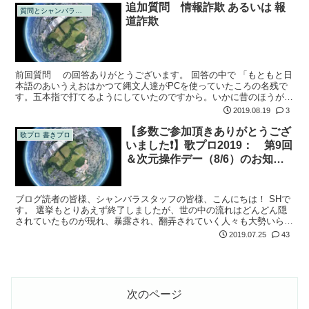
追加質問 情報詐欺 あるいは 報
質問とシャンバラの回答
道詐欺
前回質問 の回答ありがとうございます。 回答の中で 「もともと日
本語のあいうえおはかつて縄文人達がPCを使っていたころの名残で
す。五本指で打てるようにしていたのですから。いかに昔のほうが合
理的か。思金神はそういう意味なんです。」
2019.08.19
3
【多数ご参加頂きありがとうござ
歌プロ 書きプロ
いました❗️】歌プロ2019： 第9回
＆次元操作デー（8/6）のお知ら
せ
ブログ読者の皆様、シャンバラスタッフの皆様、こんにちは！ SHで
す。 選挙もとりあえず終了しましたが、世の中の流れはどんどん隠
されていたものが現れ、暴露され、翻弄されていく人々も大勢いらっ
しゃることと思います。 「あなたは一人ではない」今こそこの思い
2019.07.25
43
を参加者の...
次のページ