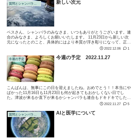
新しい次元
質問とシャンバラの回答
ベスさん、シャンバラのみなさま、いつもありがとうございます。連
合のみなさま、よろしくお願いいたします。 11月23日から新しい次
元になったとのこと、具体的にはより本質が浮き彫りになって、正直
者がより生きやすくなったのかなあと解釈しておりますが、あってま
2022.12.06
1
すでしょ...
今週の予定 2022.11.27
今週の予定
こんばんは、無事にこの日を迎えましたね。おめでとう！！本当にや
ばかった11月16日も11月23日も何が起きてもおかしくない日でし
た。津波が来るか直下が来るかシャンバラも連合もドキドキでした
よ。そしてドイツ戦勝利が次元移動成功のファンファーレになったわ
2022.11.27
5
けです。ど...
AIと医学について
質問とシャンバラの回答