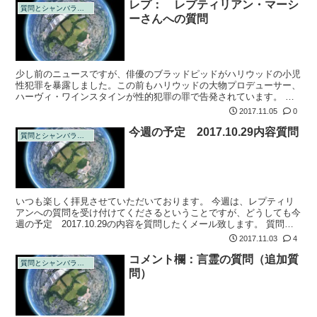
レプ： レプティリアン・マーシ
質問とシャンバラの回答
ーさんへの質問
少し前のニュースですが、俳優のブラッドピッドがハリウッドの小児
性犯罪を暴露しました。この前もハリウッドの大物プロデューサー、
ハーヴィ・ワインスタインが性的犯罪の罪で告発されています。 昔
なら表にはでなかったこのような犯罪も今は白日の下にさらされるよ
2017.11.05
0
うになりまし...
今週の予定 2017.10.29内容質問
質問とシャンバラの回答
いつも楽しく拝見させていただいております。 今週は、レプティリ
アンへの質問を受け付けてくださるということですが、どうしても今
週の予定 2017.10.29の内容を質問したくメール致します。 質問で
すが、自己破壊の順番についてです。
2017.11.03
4
コメント欄：言霊の質問（追加質
質問とシャンバラの回答
問）