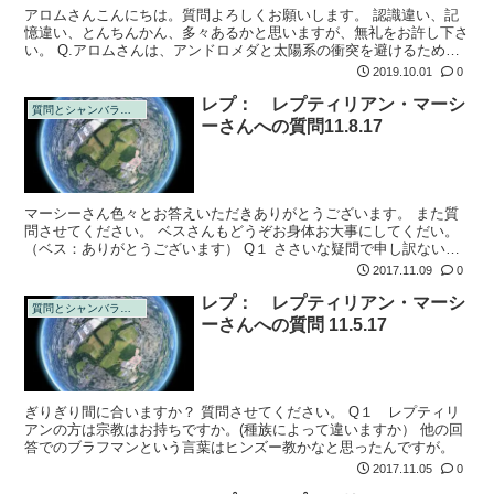
アロムさんこんにちは。質問よろしくお願いします。 認識違い、記
憶違い、とんちんかん、多々あるかと思いますが、無礼をお許し下さ
い。 Q.アロムさんは、アンドロメダと太陽系の衝突を避けるため
に、プレアデスからやってきたベスさんの息子さん、と認識してま
2019.10.01
0
す。 時空を超...
レプ： レプティリアン・マーシ
質問とシャンバラの回答
ーさんへの質問11.8.17
マーシーさん色々とお答えいただきありがとうございます。 また質
問させてください。 ベスさんもどうぞお身体お大事にしてくだい。
（ベス：ありがとうございます） Q１ ささいな疑問で申し訳ないで
すが、から 「我々は人間の尊厳という名の下で不正や嘘、偽りもま
2017.11.09
0
た魂に刻ま...
レプ： レプティリアン・マーシ
質問とシャンバラの回答
ーさんへの質問 11.5.17
ぎりぎり間に合いますか？ 質問させてください。 Q１ レプティリ
アンの方は宗教はお持ちですか。(種族によって違いますか） 他の回
答でのブラフマンという言葉はヒンズー教かなと思ったんですが。
2017.11.05
0