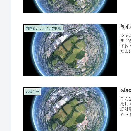
初心
質問とシャンバラの回答
シャ
まご
すね
たま
が読み
Sl
お知らせ
こんば
用し
語対
た〜！