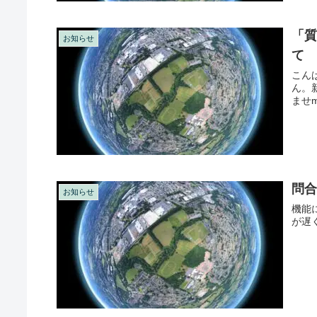
「
お知らせ
て
こん
ん。
ませm
問
お知らせ
機能
が遅