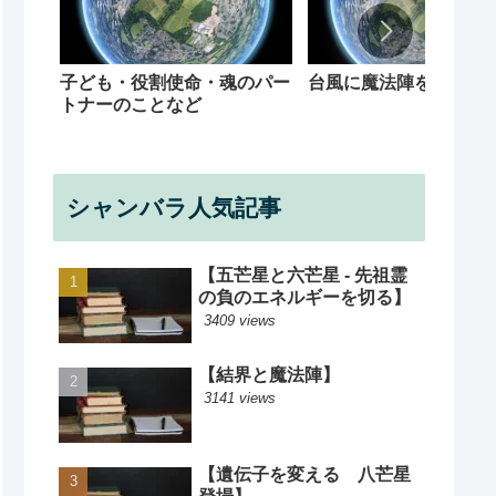
子ども・役割使命・魂のパー
台風に魔法陣を
トナーのことなど
シャンバラ人気記事
【五芒星と六芒星 - 先祖霊
の負のエネルギーを切る】
3409 views
【結界と魔法陣】
3141 views
【遺伝子を変える 八芒星