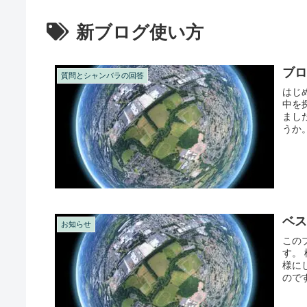
新ブログ使い方
ブ
質問とシャンバラの回答
はじ
中を
まし
うか。
ベ
お知らせ
この
す。
様に
ので
順が..