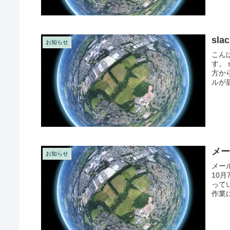
sl
お知らせ
こん
す。
方か
ルが
が、こ
メ
お知らせ
メー
10
って
作業に