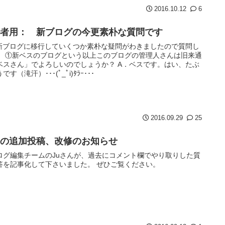
2016.10.12
6
心者用： 新ブログの今更素朴な質問です
新ブログに移行していくつか素朴な疑問がわきましたので質問し
。 ①新ベスのブログという以上このブログの管理人さんは旧来通
ベスさん」でよろしいのでしょうか？ A．ベスです。はい、たぶ
です（滝汗）･･･(ﾟ_ﾟi)ﾀﾗｰ･･･
2016.09.29
25
事の追加投稿、改修のお知らせ
ログ編集チームのJuさんが、過去にコメント欄でやり取りした質
答を記事化して下さいました。 ぜひご覧ください。