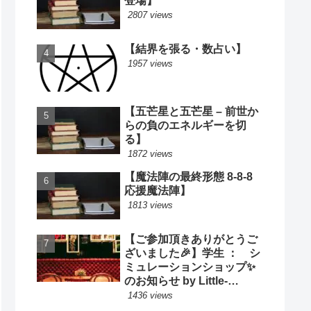
登場】
2807 views
【結界を張る・数占い】
1957 views
【五芒星と五芒星 – 前世か
らの負のエネルギーを切
る】
1872 views
【魔法陣の最終形態 8-8-8
応援魔法陣】
1813 views
【ご参加頂きありがとうご
ざいました🎉】学生 ： シ
ミュレーションショップ✨
のお知らせ by Little-
Cooking
1436 views