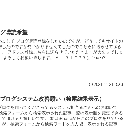
ログ購読希望
めまして ブログ購読登録をしたいのですが、どうしてもサイトの
探したのですが見つかりませんでしたのでこちらに送らせて頂き
た。 アドレス登録こちらに送らせていただきますが大丈夫でしょ
 よろしくお願い致します。 A. ？？？？？(。´･ω･)? ...
2021.11.21
3
スブログシステム改善願い（検索結果表示）
ブログを作ってくださってるシステム担当者さんへのお願いで
 検索フォームから検索表示された記事一覧の表示順を変更できる
して頂けると嬉しいです。 私はiPhoneからこのブログを見ている
すが、検索フォームから検索ワードを入力後、表示される記事の
.