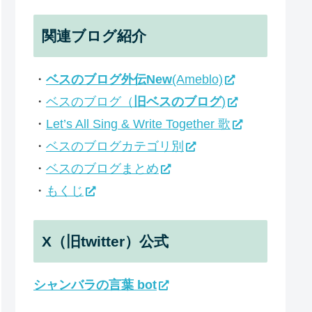
関連ブログ紹介
・
ベスのブログ外伝New
(Ameblo)
・
ベスのブログ（
旧ベスのブログ
)
・
Let’s All Sing & Write Together 歌
・
ベスのブログカテゴリ別
・
ベスのブログまとめ
・
もくじ
X（旧twitter）公式
シャンバラの言葉 bot