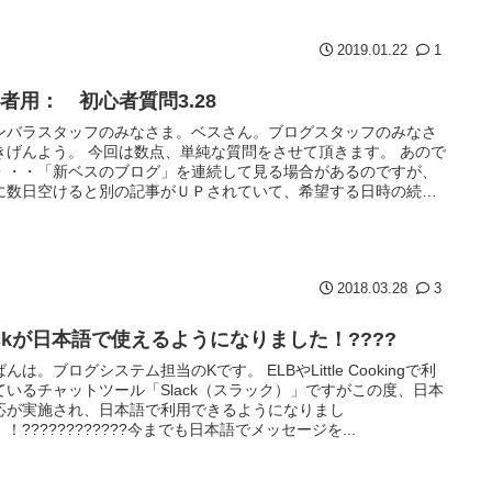
2019.01.22
1
者用： 初心者質問3.28
ンバラスタッフのみなさま。ベスさん。ブログスタッフのみなさ
きげんよう。 今回は数点、単純な質問をさせて頂きます。 あので
・・・「新ベスのブログ」を連続して見る場合があるのですが、
に数日空けると別の記事がＵＰされていて、希望する日時の続き
た...
2018.03.28
3
ackが日本語で使えるようになりました！????
んは。ブログシステム担当のKです。 ELBやLittle Cookingで利
ているチャットツール「Slack（スラック）」ですがこの度、日本
応が実施され、日本語で利用できるようになりまし
！????????????今までも日本語でメッセージを...