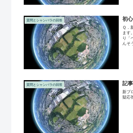
初
質問とシャンバラの回答
Ｑ．
ます
り「
んそう
記
質問とシャンバラの回答
新ブ
疑応