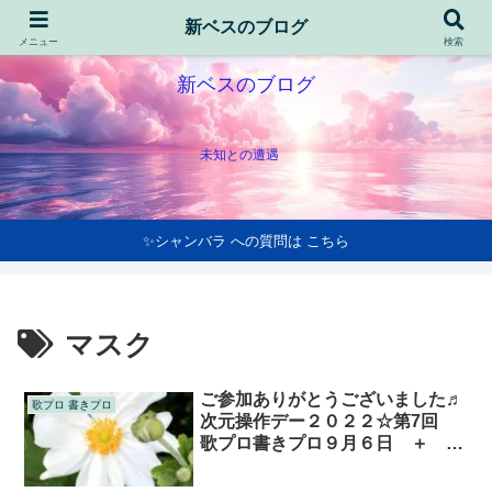
新ベスのブログ
メニュー
検索
新ベスのブログ
未知との遭遇
✨シャンバラ への質問は こちら
マスク
ご参加ありがとうございました♬
歌プロ 書きプロ
次元操作デー２０２２☆第7回
歌プロ書きプロ９月６日 ＋ 追
加事項