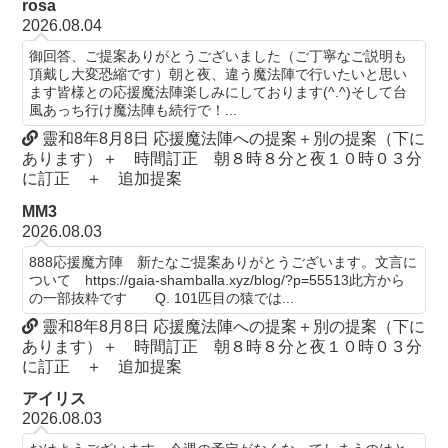
rosa
2026.08.04
御回答、ご提案ありがとうございました（ご丁寧なご説明も
頂戴し大変恐縮です）朝と夜、違う魔法陣で行いたいと思い
ます皆様との応援魔法陣楽しみにしております(^.^)そして台
風あっち行け魔法陣も続行で！...
靈和8年8月8日 応援魔法陣への提案＋別の提案（下に
あります）＋ 時間訂正 朝８時８分と夜１０時０３分
に訂正 ＋ 追加提案
MM3
2026.08.03
888応援魔方陣 新たなご提案ありがとうございます。文言に
ついて https://gaia-shamballa.xyz/blog/?p=55513此方から
の一部抜粋です Q. 101匹目の猿では...
靈和8年8月8日 応援魔法陣への提案＋別の提案（下に
あります）＋ 時間訂正 朝８時８分と夜１０時０３分
に訂正 ＋ 追加提案
アイリス
2026.08.03