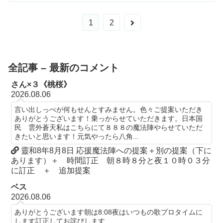
次
1
2
へ
全記事 – 最新のコメント
さん×３《桃桜》
2026.08.06
言い出しっぺが何もせんとすみません。色々ご提案いただき
ありがとうございます！乗っからせていただきます。日本国
民 雲外蒼天私はこちらにて８８８の魔法陣やらせていただ
きたいと思います！元気やったら八角...
靈和8年8月8日 応援魔法陣への提案＋別の提案（下に
あります）＋ 時間訂正 朝８時８分と夜１０時０３分
に訂正 ＋ 追加提案
ベス
2026.08.06
ありがとうございます朝は8:08夜はいつもの歌プロタイムに
します訂正してお詫びします