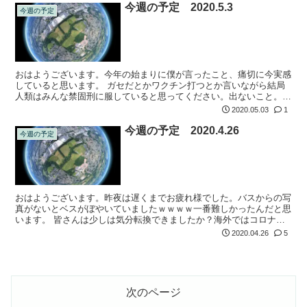
今週の予定 2020.5.3
今週の予定
おはようございます。今年の始まりに僕が言ったこと、痛切に今実感
していると思います。 ガセだとかワクチン打つとか言いながら結局
人類はみんな禁固刑に服していると思ってください。出ないこと。簡
単なんです。出なければかからない。せめて治療法が確立するまで出
2020.05.03
1
ないことです...
今週の予定 2020.4.26
今週の予定
おはようございます。昨夜は遅くまでお疲れ様でした。バスからの写
真がないとベスがぼやいていましたｗｗｗｗ一番難しかったんだと思
います。 皆さんは少しは気分転換できましたか？海外ではコロナが
実はデマだと騒いでいますが、あまり気にしないマイペースな日本で
2020.04.26
5
はそれはない...
次のページ