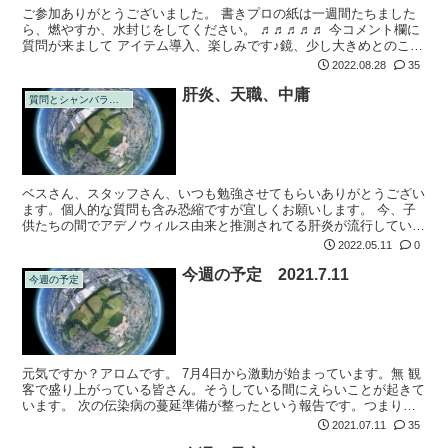
ご参加ありがとうございました。 書きプロの紙は一週間たちました
ら、燃やすか、水封じをしてください。 ♬♬♬♬♬ 今コメント欄に
質問が来まして アイテム導入、楽しみです♪鏡、少し大きめとのこと
ですが、洗面台とかドレッサーなどの固定された場所の鏡ではダメで
2022.08.28
35
しょうか...
肝炎、天職、中庸
質問とシャンバラの回答
ベスさん、スタッフさん、いつも勉強させてもらいありがとうござい
ます。個人的な質問も含み恐縮ですが宜しくお願いします。 今、子
供たちの間でアデノウィルス由来と推測されてる肝炎が流行していま
す。 どのくらい重篤化するのか？今後、学校での感染力は？子供た
2022.05.11
0
ちのリスクを...
今週の予定 2021.7.11
今週の予定
元気ですか？アロムです。 7月4日から激動が始まっています。無 観
客で盛り上がっている皆さん。そうしている間にえらいことが起きて
います。 次の伝染病の蔓延準備が整ったという報告です。つまりこ
れはコロナはもう用済みということです。なのでまず備えをしてくだ
2021.07.11
35
さい。備...