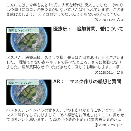
こんにちは、今年もあと1ヵ月。大変な時代に突入しました。それで
も今周りにコロナの感染者がいない皆さんは守られています。このま
ま続けましょう。 え？コロナってないんじゃあないの？って？いえ
いえ、これから本格的に変異します。もう今月だけで3種類の変異が
2020.11.29
3
見つかりまし...
医療班： 追加質問、鬱について
質問とシャンバラの回答
ベスさん、医療班様、スタッフ様、先日はご回答ありがとうございま
した。 理解できない点をネットで調べたところ、さらに勉強になり
ました。追加質問させていただきたく、宜しくお願いします。 ↓前回
質問
2020.09.14
0
AR： マスク作りの感想と質問
質問とシャンバラの回答
ベスさん、シャンバラの皆さん、いつもありがとうございます。 今
マスク製作をしておりまして、その感想をお伝えしたくここに書かせ
て頂きたいと思います。 4/26の『今週の予定』に災害被災者のため
にマスクを作りましょうとありました。
2020.06.20
1