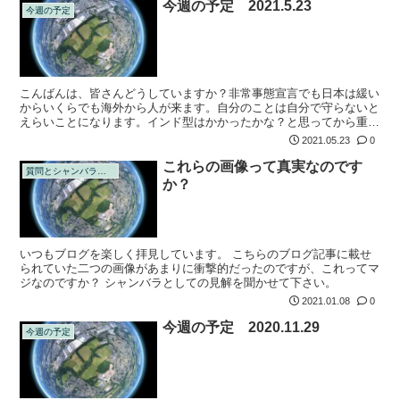
今週の予定 2021.5.23
今週の予定
こんばんは、皆さんどうしていますか？非常事態宣言でも日本は緩い
からいくらでも海外から人が来ます。自分のことは自分で守らないと
えらいことになります。インド型はかかったかな？と思ってから重症
化するまで4日しかないそうです。酸素ボンベがあれば致死率は
2021.05.23
0
0.1％。意外に...
これらの画像って真実なのです
質問とシャンバラの回答
か？
いつもブログを楽しく拝見しています。 こちらのブログ記事に載せ
られていた二つの画像があまりに衝撃的だったのですが、これってマ
ジなのですか？ シャンバラとしての見解を聞かせて下さい。
2021.01.08
0
今週の予定 2020.11.29
今週の予定