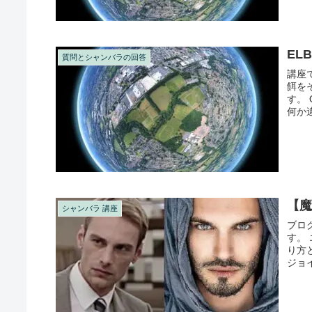
EL
質問とシャンバラの回答
講座
餌を
す。
何か
水を飲
【
シャンバラ 講座
ブロ
す。
り方
ジョイ