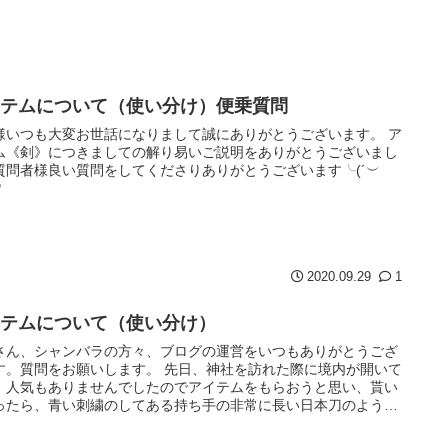
イテムについて（使い分け）便乗質問
様いつも大変お世話になりまして誠にありがとうございます。 ア
ム《剣》につきましての解り易いご説明をありがとうございまし
質問者様良い質問をしてくださりありがとうございます╰(´︶
♡
2020.09.29
1
イテムについて（使い分け）
さん、シャンバラの方々、ブログの運営をいつもありがとうござ
す。質問をお願いします。 先日、神社を訪れた際に境内が開いて
、人気もありませんでしたのでアイテムをもらおうと思い、貰い
ったら、青い刺繍のしてある持ち手の非常に長い日本刀のような
出て...