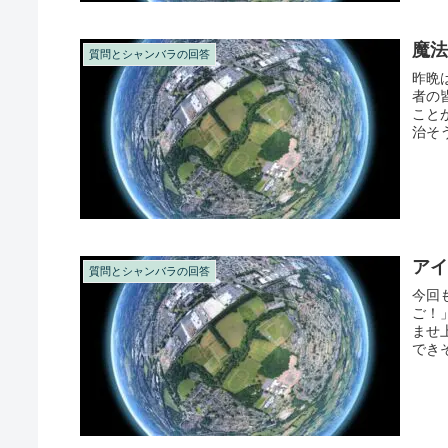
魔
質問とシャンバラの回答
昨晩
者の
こと
治そ
のケガ
ア
質問とシャンバラの回答
今回
ご！
ませ
でき
める私