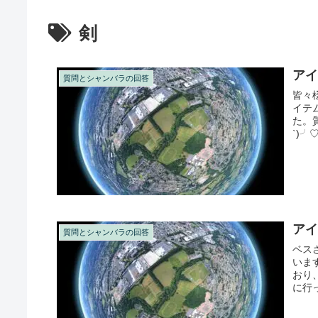
剣
ア
質問とシャンバラの回答
皆々
イテ
た。
`)╯
ア
質問とシャンバラの回答
ベス
いま
おり
に行
ものが