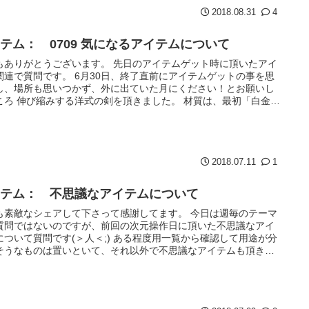
2018.08.31
4
テム： 0709 気になるアイテムについて
もありがとうございます。 先日のアイテムゲット時に頂いたアイ
関連で質問です。 6月30日、終了直前にアイテムゲットの事を思
し、場所も思いつかず、外に出ていた月にください！とお願いし
ころ 伸び縮みする洋式の剣を頂きました。 材質は、最初「白金」
2018.07.11
1
イテム： 不思議なアイテムについて
も素敵なシェアして下さって感謝してます。 今日は週毎のテーマ
質問ではないのですが、前回の次元操作日に頂いた不思議なアイ
について質問です(＞人＜;) ある程度用一覧から確認して用途が分
そうなものは置いといて、それ以外で不思議なアイテムも頂きま
.