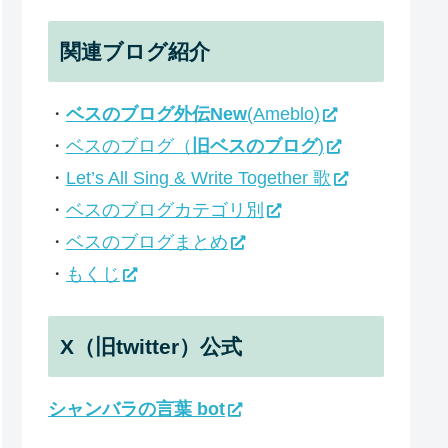
関連ブログ紹介
・
ベスのブログ外伝New
(Ameblo)
・
ベスのブログ（
旧ベスのブログ
)
・
Let’s All Sing & Write Together 歌
・
ベスのブログカテゴリ別
・
ベスのブログまとめ
・
もくじ
X（旧twitter）公式
シャンバラの言葉 bot