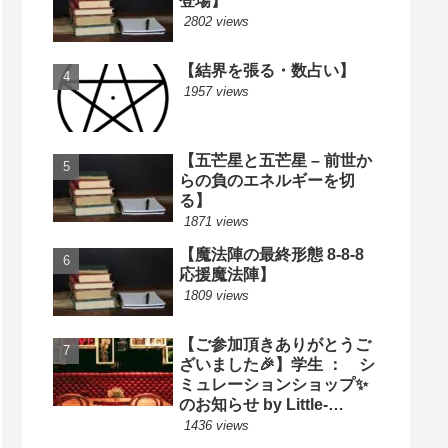
登場】
2802 views
【結界を張る・数占い】
1957 views
【五芒星と五芒星 – 前世か
らの負のエネルギーを切
る】
1871 views
【魔法陣の最終形態 8-8-8
応援魔法陣】
1809 views
【ご参加頂きありがとうご
ざいました🎉】学生 ： シ
ミュレーションショップ✨
のお知らせ by Little-
Cooking
1436 views