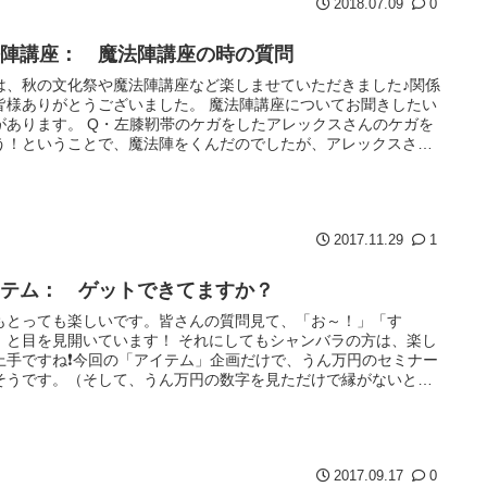
2018.07.09
0
法陣講座： 魔法陣講座の時の質問
は、秋の文化祭や魔法陣講座など楽しませていただきました♪関係
皆様ありがとうございました。 魔法陣講座についてお聞きしたい
があります。 Q・左膝靭帯のケガをしたアレックスさんのケガを
う！ということで、魔法陣をくんだのでしたが、アレックスさん
...
2017.11.29
1
イテム： ゲットできてますか？
もとっても楽しいです。皆さんの質問見て、「お～！」「す
」と目を見開いています！ それにしてもシャンバラの方は、楽し
上手ですね❗今回の「アイテム」企画だけで、うん万円のセミナー
そうです。（そして、うん万円の数字を見ただけで縁がないと諦
です…...
2017.09.17
0