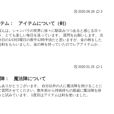
2020.09.28
3
イテム： アイテムについて（剣）
ばんは。シャンバラの世界に徐々に馴染みつつあると感じる日々
き、とても楽しい毎日を送っています。 質問をお願いします。 次
作日の1/19日曜日の夜中12時半頃だと思いますが、金の柄をした
短剣をもらいました。金の柄を持っていたのでレアアイテムかな
2020.01.25
1
法陣： 魔法陣について
もありがとうございます。 自分以外の人に魔法陣を掛けることに
て質問させてください。数年前から持病持ちの親戚に魔法陣を掛
うと試みています。 1度目はアイテムは剣を使いました。