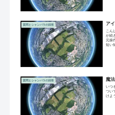
ア
質問とシャンバラの回答
こん
が続
元操
短い
と...
魔
質問とシャンバラの回答
いつ
つい
けよ