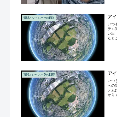
アイ
質問とシャンバラの回答
いつ
テム
い出
たと
と...
ア
質問とシャンバラの回答
いつ
への
テム
かり
した..