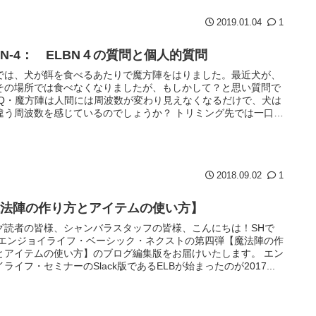
2019.01.04
1
BN-4： ELBN４の質問と個人的質問
では、犬が餌を食べるあたりで魔方陣をはりました。最近犬が、
その場所では食べなくなりましたが、もしかして？と思い質問で
 Q・魔方陣は人間には周波数が変わり見えなくなるだけで、犬は
違う周波数を感じているのでしょうか？ トリミング先では一口も
ま...
2018.09.02
1
魔法陣の作り方とアイテムの使い方】
グ読者の皆様、シャンバラスタッフの皆様、こんにちは！SHで
 エンジョイライフ・ベーシック・ネクストの第四弾【魔法陣の作
とアイテムの使い方】のブログ編集版をお届けいたします。 エン
ライフ・セミナーのSlack版であるELBが始まったのが2017...