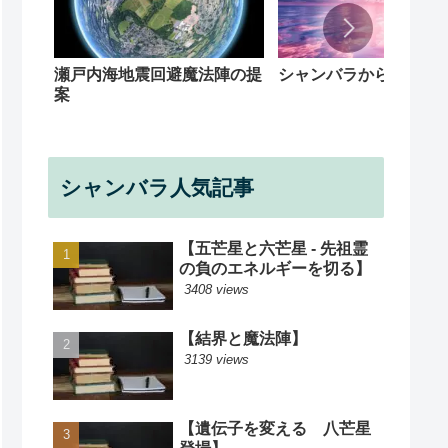
シャンバラからの回覧
瀬戸内海地震回避魔法陣の提
案
シャンバラ人気記事
【五芒星と六芒星 - 先祖霊
の負のエネルギーを切る】
3408 views
【結界と魔法陣】
3139 views
【遺伝子を変える 八芒星