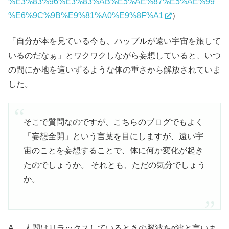
%E3%83%96%E3%83%AB%E5%AE%87%E5%AE%99
%E6%9C%9B%E9%81%A0%E9%8F%A1
）
「自分が本を見ている今も、ハップルが遠い宇宙を旅して
いるのだなぁ」とワクワクしながら妄想していると、いつ
の間にか地を這いずるような体の重さから解放されていま
した。
そこで質問なのですが、こちらのブログでもよく
「妄想全開」という言葉を目にしますが、遠い宇
宙のことを妄想することで、体に何か変化が起き
たのでしょうか。 それとも、ただの気分でしょう
か。
A. 人間はリラックスしているときの脳波をα波と言いま