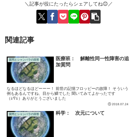
＼記事が役にたったらシェアしてね😊／
関連記事
医療班： 解離性同一性障害の追
質問とシャンバラの回答
加質問
なるほどなるほどーーー！ 前世の記憶フロッピーの故障！ そういう
例もあるんですね、目から鱗でした 聞いてみてよかったです
（≧∇≦）ありがとうございました
2018.07.24
科学： 次元について
質問とシャンバラの回答