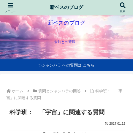
新ベスのブログ
メニュー
検索
新ベスのブログ
未知との遭遇
✨シャンバラ への質問は こちら
ホーム
質問とシャンバラの回答
科学班： 「宇
宙」に関連する質問
科学班： 「宇宙」に関連する質問
2017.01.12