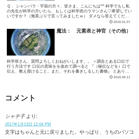
Ｑ． シャンバラ・宇宙の方々、皆さま、こんにちは^^ 科学でもし私
の先生が科学の方いたら、もしくは科学班のラマンさん♡希望してい
いですか？（無茶ぶりで言ってみましたｗ） ダメなら答えてくださ
る方ならどうせイケメンだからお名前教えてくださいm...
2016.01.07
魔法： 元素表と神官（その他）
科学班さん、質問よろしくおねがいします。。 ＞調合とある口伝で
行う方法です 口伝の意味をを改めて調べると 『（秘伝などを）口で
伝え、教え授けること。また、それを書きしるした書物』 とありま
した
2016.06.11
コメント
シャチ子
より:
2017年1月13日 12:04 PM
文字はちゃんと元に戻りました。やっぱり、うちのパソコ