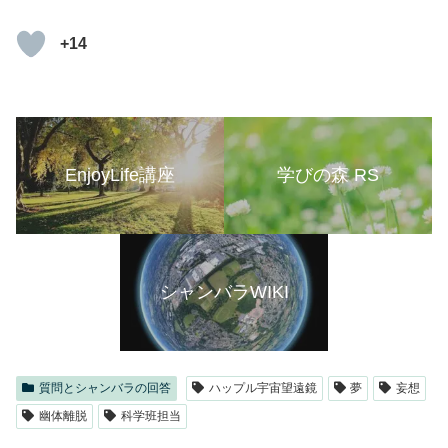
+14
EnjoyLife講座
学びの森 RS
シャンバラWIKI
質問とシャンバラの回答
ハップル宇宙望遠鏡
夢
妄想
幽体離脱
科学班担当