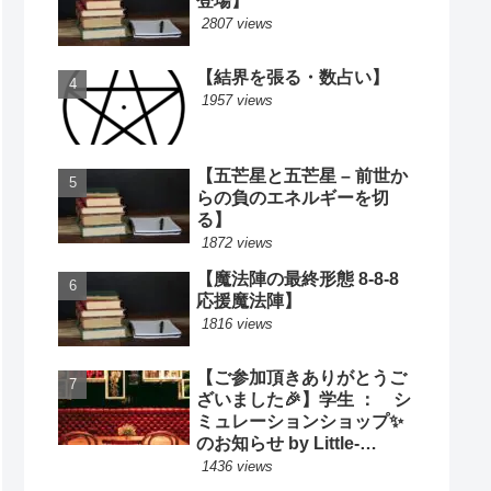
登場】
2807 views
【結界を張る・数占い】
1957 views
【五芒星と五芒星 – 前世か
らの負のエネルギーを切
る】
1872 views
【魔法陣の最終形態 8-8-8
応援魔法陣】
1816 views
【ご参加頂きありがとうご
ざいました🎉】学生 ： シ
ミュレーションショップ✨
のお知らせ by Little-
Cooking
1436 views