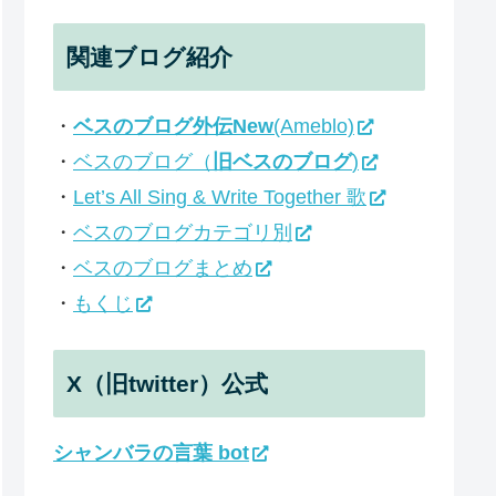
関連ブログ紹介
・
ベスのブログ外伝New
(Ameblo)
・
ベスのブログ（
旧ベスのブログ
)
・
Let’s All Sing & Write Together 歌
・
ベスのブログカテゴリ別
・
ベスのブログまとめ
・
もくじ
X（旧twitter）公式
シャンバラの言葉 bot