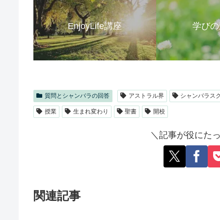
EnjoyLife講座
学びの
質問とシャンバラの回答
アストラル界
シャンバラス
授業
生まれ変わり
聖書
開校
＼記事が役にたっ
関連記事