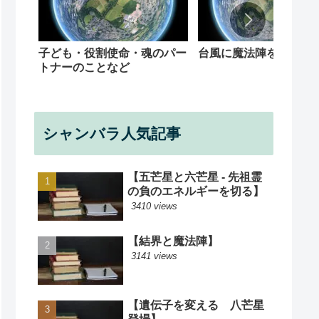
子ども・役割使命・魂のパー
台風に魔法陣を
トナーのことなど
シャンバラ人気記事
【五芒星と六芒星 - 先祖霊
の負のエネルギーを切る】
3410 views
【結界と魔法陣】
3141 views
【遺伝子を変える 八芒星