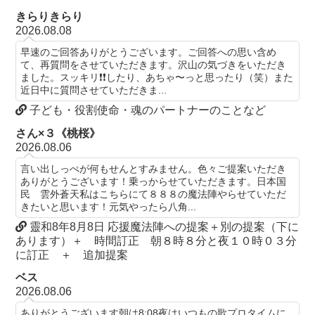
きらりきらり
2026.08.08
早速のご回答ありがとうございます。ご回答への思い含め
て、再質問をさせていただきます。沢山の気づきをいただき
ました。スッキリ❗️❗️したり、あちゃ〜っと思ったり（笑）また
近日中に質問させていただきま...
子ども・役割使命・魂のパートナーのことなど
さん×３《桃桜》
2026.08.06
言い出しっぺが何もせんとすみません。色々ご提案いただき
ありがとうございます！乗っからせていただきます。日本国
民 雲外蒼天私はこちらにて８８８の魔法陣やらせていただ
きたいと思います！元気やったら八角...
靈和8年8月8日 応援魔法陣への提案＋別の提案（下に
あります）＋ 時間訂正 朝８時８分と夜１０時０３分
に訂正 ＋ 追加提案
ベス
2026.08.06
ありがとうございます朝は8:08夜はいつもの歌プロタイムに