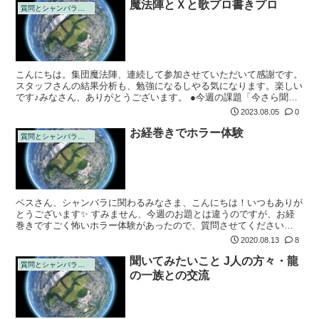
魔法陣とＸと歌プロ書きプロ
質問とシャンバラの回答
こんにちは。集団魔法陣、連続して参加させていただいて感謝です。
スタッフさんの結果分析も、勉強になるしやる気になります。楽しい
です♪みなさん、ありがとうございます。 ●今週の課題「今さら聞け
ない 魔法陣って何？」昨晩、今月中に、母が以前のように散歩に行
2023.08.05
0
けたらいい...
お経巻きでホラー体験
質問とシャンバラの回答
ベスさん、シャンバラに関わるみなさま、こんにちは！いつもありが
とうございます✨ すみません、今週のお題とは違うのですが、お経
巻きですごく怖いホラー体験があったので、質問させてください🙇‍♀️
今もすごく怯えているので、そっとご回答いただけるとすごく助かり
2020.08.13
8
嬉ます(...
聞いてみたいこと J人の方々・龍
質問とシャンバラの回答
の一族との交流