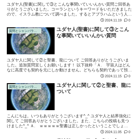
ユダヤ人(聖書)に関して③とこんな事聞いていいんかい質問ご回答あ
りがとうございました。コーランというキーワードをいただきました
ので、イスラム教について調べました。するとアブラハムという人物
に辿り着きました。 「"ユダヤ教、キリスト教、イスラム教を信じる
2024.11.19
0
いわゆる...
ユダヤ人(聖書)に関して③とこん
質問とシャンバラの回答
な事聞いていいんかい質問
ユダヤ人に関して②と聖書、龍について ご回答ありがとうございま
した。追加質問宜しくお願いします！ 以下抜粋「Ａ. 宇宙人はどん
なに高度でも契約を元にしか動けません。どちらも契約であって預言
ではありません。その契約の内容は一方的で何もかもが不自然です。
2024.11.15
0
読むほどに...
ユダヤ人に関して②と聖書、龍に
質問とシャンバラの回答
ついて
こんにちは。いつもありがとうございます^_^ ユダヤ人と結界強化に
関して ご回答ありがとうございました。また、こちらの投稿も見つ
けました^_^ Ａ. ｗｗｗｗｗ聖書は正しかったということでしょう
かｗｗｗ さらにユダヤ人について追加質問お願いします。 以下
2024.11.05
0
抜...