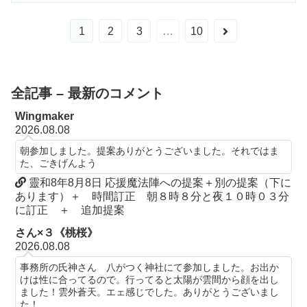
次
1
2
3
…
10
へ
全記事 – 最新のコメント
Wingmaker
2026.08.08
朝参加しました。提案ありがとうございました。それではま
た、ごきげんよう
靈和8年8月8日 応援魔法陣への提案＋別の提案（下に
あります）＋ 時間訂正 朝８時８分と夜１０時０３分
に訂正 ＋ 追加提案
さん×３《桃桜》
2026.08.08
事務所の氏神さん 八がつく神社にて参加しました。お出か
けは性に合ってるので。行ってると太陽が雲間から顔を出し
ました！雲外蒼天。エェ感じでした。ありがとうございまし
た！