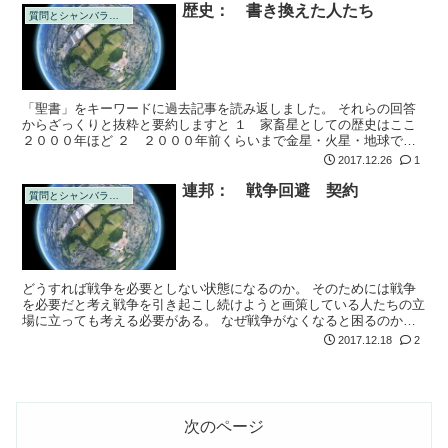
歴史： 書き換えた人たち
質問とシャンバラの回答
「聖書」をキーワードに過去記事を読み返しました。 それらの回答
からざっくりと抜粋と要約しますと １ 家畜星としての歴史はここ
２０００年ほど ２ ２０００年前くらいまで金星・火星・地球で三
つ巴の争いがあった。 ３ エササニ（ヤーヴェ）は転生目的でアヌ
2017.12.26
1
ンナキ（3つ...
連邦： 戦争回避 契約
質問とシャンバラの回答
どうすれば戦争を必要としない状態になるのか。 そのためには戦争
を必要だと考え戦争を引き起こし続けようと画策している人たちの立
場に立っても考える必要がある。 なぜ戦争がなくなると困るのか？
今までの色々の戦争には常に利権が絡んでいるらしい。石油利権、天
2017.12.18
2
然ガス利権...
次のページ