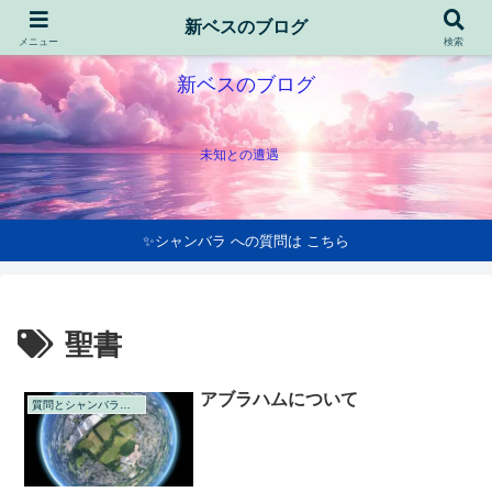
新ベスのブログ
メニュー
検索
新ベスのブログ
未知との遭遇
✨シャンバラ への質問は こちら
聖書
アブラハムについて
質問とシャンバラの回答