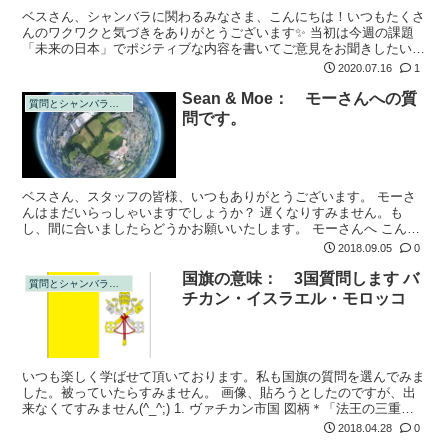
ベスさん、シャンバラに関わるみなさま、こんにちは！いつもたくさ
んのワクワクと気づきをありがとうございます✨ 当初は今週の課題
「未来の日本」でポジティブな内容を書いてご意見をお聞きしたいと
思っていましたが、今日他の読者の方のご提案を読み、なんとなく気
2020.07.16
1
になったこと...
Sean & Moe： モーさんへの質
質問とシャンバラの回答
問です。
ベスさん、スタッフの皆様、いつもありがとうございます。 モーさ
んはまだいらっしゃいますでしょうか？ 遅くなりすみません。も
し、間に合いましたらどうかお願いいたします。 モーさんへ こんば
んは。 先日は濃密なセミナーをありがとうございました。 ご出張前
2018.09.05
0
のところ大...
国旗の意味： 3国質問します バ
質問とシャンバラの回答
チカン・イスラエル・モロッコ
いつも楽しく学ばせて頂いております。私も国旗の質問を選んでみま
した。被っていたらすみません。 画像、貼ろうとしたのですが、出
来なくてすみません(^_^;) 1. ヴァチカン市国 図柄＊「法王の三重
冠」現世・霊界・煉獄、「金・銀の鍵」イエスがペテロに「私はあな
2018.04.28
0
た...