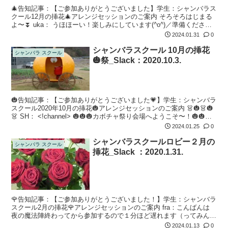
🎄告知記事：【ご参加ありがとうございました】学生：シャンバラス
クール12月の挿花🎄アレンジセッションのご案内 そろそろはじまる
よ〜⏬ uka： うほほーい！楽しみにしています(^o^)／準備くださっ
ている皆々様にとびっきりワンダフォーなハッピーが訪れますよう
2024.01.31
0
(...
シャンバラスクール 10月の挿花
シャンバラ スクール
🎃祭_Slack：2020.10.3.
🎃告知記事：【ご参加ありがとうございました💗】学生：シャンバラ
スクール2020年10月の挿花🎃アレンジセッションのご案内 👗🎃👗🎃
👗 SH： <!channel> 🎃🎃🎃カボチャ祭り会場へようこそ〜！🎃🎃🎃
今夜10時より、このチャンネルでカボチャ祭り2020...
2024.01.25
0
シャンバラスクールロビー２月の
シャンバラ スクール
挿花_Slack ：2020.1.31.
🌹告知記事：【ご参加ありがとうございました！】学生：シャンバラ
スクール2月の挿花🌹アレンジセッションのご案内 fra：こんばんは
夜の魔法陣終わってから参加するので１分ほど遅れます（ってみんな
そうかな） イントロ↩ fra：今回は各自持参なのですね。うっかり
2024.01.13
0