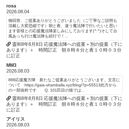
rosa
2026.08.04
御回答、ご提案ありがとうございました（ご丁寧なご説明も
頂戴し大変恐縮です）朝と夜、違う魔法陣で行いたいと思い
ます皆様との応援魔法陣楽しみにしております(^.^)そして台
風あっち行け魔法陣も続行で！...
靈和8年8月8日 応援魔法陣への提案＋別の提案（下に
あります）＋ 時間訂正 朝８時８分と夜１０時０３分
に訂正
MM3
2026.08.03
888応援魔方陣 新たなご提案ありがとうございます。文言に
ついて https://gaia-shamballa.xyz/blog/?p=55513此方から
の一部抜粋です Q. 101匹目の猿では...
靈和8年8月8日 応援魔法陣への提案＋別の提案（下に
あります）＋ 時間訂正 朝８時８分と夜１０時０３分
に訂正
アイリス
2026.08.03