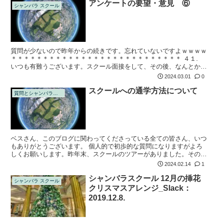
アンケートの要望・意見 ⑥
シャンバラ スクール
質問が少ないので昨年からの続きです。忘れていないですよｗｗｗｗ
＊＊＊＊＊＊＊＊＊＊＊＊＊＊＊＊＊＊＊＊＊＊＊＊＊＊＊ ４１.
いつも有難うございます。スクール面接をして、その後、なんとか少
しの時間を使ってシャンバラの自分の部屋を訪れてます。が、何もま
2024.03.01
0
だ自分以...
スクールへの通学方法について
質問とシャンバラの回答
ベスさん、このブログに関わってくださっている全ての皆さん、いつ
もありがとうございます。 個人的で初歩的な質問になりますがよろ
しくお願いします。昨年末、スクールのツアーがありました。その時
に、各自の部屋にはスクールに通じる扉があると伺いました。ところ
2024.02.14
1
が、私は、シ...
シャンバラスクール 12月の挿花
シャンバラ スクール
クリスマスアレンジ_Slack：
2019.12.8.