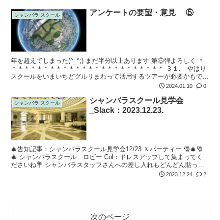
見...
アンケートの要望・意見 ⑤
シャンバラ スクール
年を超えてしまった(^_^;) まだ半分以上あります 第⑤弾よろしく ＊
＊＊＊＊＊＊＊＊＊＊＊＊＊＊＊＊＊＊＊＊＊＊＊＊ ３１. やはり
スクールをいまいちどグルリまわって活用するツアーが必要かもです
ね。先生のご指名制度ｗや、施設の使い方、自分の部屋からの行き
2024.01.10
0
方...
シャンバラスクール見学会
シャンバラ スクール
_Slack：2023.12.23.
🎄告知記事：シャンバラスクール見学会12/23 ＆パーティー 🎅🎄🎅
🎄 シャンバラスクール ロビー Col：ドレスアップして集まってく
ださいね💐 シャンバラスタッフさんへの差し入れもどんどん貼って
ください🎉 差し入れ・衣装貼り貼り⏬ 事前挨拶⏬ hon：お久し...
2023.12.24
2
次のページ