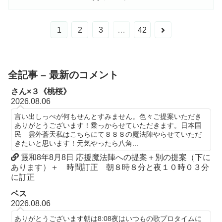
次
1
2
3
…
42
へ
全記事 – 最新のコメント
さん×３《桃桜》
2026.08.06
言い出しっぺが何もせんとすみません。色々ご提案いただき
ありがとうございます！乗っからせていただきます。日本国
民 雲外蒼天私はこちらにて８８８の魔法陣やらせていただ
きたいと思います！元気やったら八角...
靈和8年8月8日 応援魔法陣への提案＋別の提案（下に
あります）＋ 時間訂正 朝８時８分と夜１０時０３分
に訂正
ベス
2026.08.06
ありがとうございます朝は8:08夜はいつもの歌プロタイムに