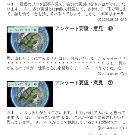
８１. 最近のブログ記事を見て、自分の実感のなさがはずかしくな
ります。 Ａ. 多分実感とは肉眼で確認して、さわれて、耳で聞こえ
て、語り合うことを指しているのでしょう。しかし、実際はオーラを
見るのと同じで真っ赤なオーラや真っ青なオーラなどはそんなに見え
2024.05.23
0
るものでは...
アンケート要望・意見 ⑧
シャンバラ スクール
思い出したようにすみません はい、おもいだしましたｗｗｗｗ ＊＊
＊＊＊＊＊＊＊＊＊＊＊＊＊＊＊＊＊＊＊＊＊＊＊＊＊ ６１. 興味
があるのですが、仕事と心に余裕無くて、、 A. そうですね。心に
余裕がないと。余裕ができたらぜひ来てください ６２. せっかくの
2024.05.16
0
スク...
アンケート要望・意見 ⑦
シャンバラ スクール
５１. いつもありがとうございます。１度は受けてみたいと思って
ます Ａ. はい、待っています ５２. これから徐々に勉強したいと
思っています。 Ａ. ベスがここで勉強していることは整体です。セ
ミナーが精神世界だからといって従うことはありません。知りたいこ
2024.03.06
0
とを知...