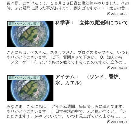
皆々様、ごきげんよう。１０月２８日夜に魔法陣をやりました。その
時、ふと疑問に思った事があります。例えばですが・・・太古の昔、
縄文人は矢じりを左に持つとテレパシ－送信能力が上がり、...
2023.10.30
科学班： 立体の魔法陣について
質問とシャンバラの回答
こんにちは。ベスさん、スタッフさん、ブログスタッフさん、いつも
ありがとうございます。 以下、質問させて下さい。 Q、知人から
「スターゲート(」というものを教えてもらったのですが、立体の六
角形や八角形、正方形などを立体的に組み合わせた装置だそ...
2018.04.01
アイテム： （ワンド、香炉、
質問とシャンバラの回答
水、カエル）
みなさま、こんにちは！ アイテム週間、毎日楽しみに読んでます。
ありがとうございます！！ 日常生活の中で、ふと気が向くと、「い
ただきます！」をやっています。 いつも見上げている山から…、娘
と行った動物園…、稲刈り中の田んぼなど…ｗｗ ９月６日...
2017.09.21