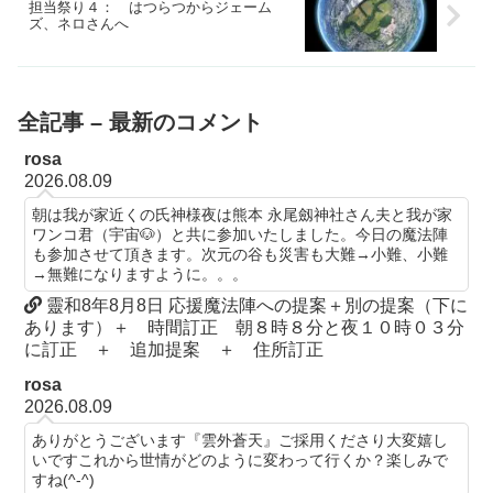
担当祭り４： はつらつからジェーム
ズ、ネロさんへ
全記事 – 最新のコメント
rosa
2026.08.09
朝は我が家近くの氏神様夜は熊本 永尾劔神社さん夫と我が家
ワンコ君（宇宙🐶）と共に参加いたしました。今日の魔法陣
も参加させて頂きます。次元の谷も災害も大難→小難、小難
→無難になりますように。。。
靈和8年8月8日 応援魔法陣への提案＋別の提案（下に
あります）＋ 時間訂正 朝８時８分と夜１０時０３分
に訂正 ＋ 追加提案 ＋ 住所訂正
rosa
2026.08.09
ありがとうございます『雲外蒼天』ご採用くださり大変嬉し
いですこれから世情がどのように変わって行くか？楽しみで
すね(^-^)