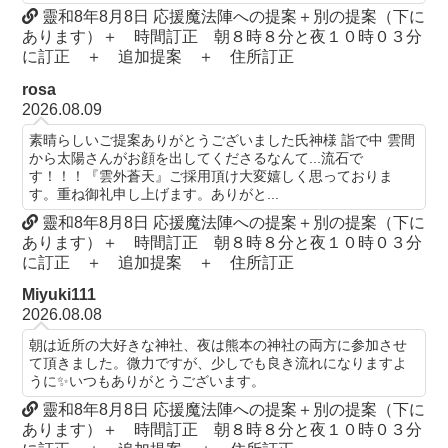
靈和8年8月8日 応援魔法陣への提案＋別の提案（下に
あります）＋ 時間訂正 朝８時８分と夜１０時０３分
に訂正 ＋ 追加提案 ＋ 住所訂正
rosa
2026.08.09
素晴らしいご提案ありがとうございました氏神様 詣で中 雲間
から太陽さんがお顔を出してくださるなんて...流石で
す！！！『雲外蒼天』ご採用頂け大変嬉しく思っておりま
す。重ね御礼申し上げます。ありがと...
靈和8年8月8日 応援魔法陣への提案＋別の提案（下に
あります）＋ 時間訂正 朝８時８分と夜１０時０３分
に訂正 ＋ 追加提案 ＋ 住所訂正
Miyuki111
2026.08.08
朝は近所の大好きな神社、夜は熊本の神社の両方に参加させ
て頂きました。微力ですが、少しでも良き流れになりますよ
うに✨いつもありがとうございます。
靈和8年8月8日 応援魔法陣への提案＋別の提案（下に
あります）＋ 時間訂正 朝８時８分と夜１０時０３分