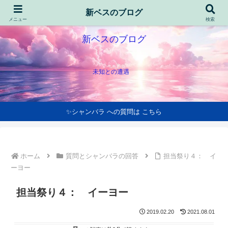
新ベスのブログ
メニュー
検索
新ベスのブログ
未知との遭遇
✨シャンバラ への質問は こちら
ホーム
質問とシャンバラの回答
担当祭り４： イ
ーヨー
担当祭り４： イーヨー
2019.02.20
2021.08.01