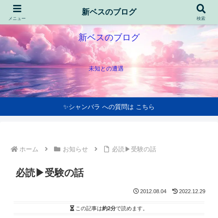
新ベスのブログ
メニュー
検索
新ベスのブログ
未知との遭遇
✨シャンバラ への質問は こちら
ホーム
お知らせ
必読▶受験の話
必読▶受験の話
2012.08.04
2022.12.29
この記事は
約2分
で読めます。