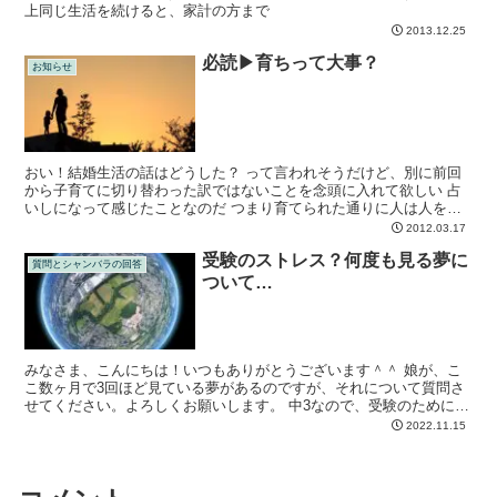
上同じ生活を続けると、家計の方まで
2013.12.25
必読▶育ちって大事？
お知らせ
おい！結婚生活の話はどうした？ って言われそうだけど、別に前回
から子育てに切り替わった訳ではないことを念頭に入れて欲しい 占
いしになって感じたことなのだ つまり育てられた通りに人は人を愛
するってこと 愛情を感じる時とはどんな時か それは母親...
2012.03.17
受験のストレス？何度も見る夢に
質問とシャンバラの回答
ついて…
みなさま、こんにちは！いつもありがとうございます＾＾ 娘が、こ
こ数ヶ月で3回ほど見ている夢があるのですが、それについて質問さ
せてください。よろしくお願いします。 中3なので、受験のために、
いくつか高校を見学していて、その中の一つの高校の中で...
2022.11.15