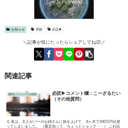
シャンバラWIKI
お知らせ
受験
必読▶
＼記事が役にたったらシェアしてね😊／
関連記事
必読▶コメント欄：こーざるたい
質問とシャンバラの回答
（その他質問）
Ｑ 実は、主人がバーのお姉さんに熱を上げて、 8ヶ月で200万円位使
ってしまいました。 （最近知って、ちょっとショック・・） これ以