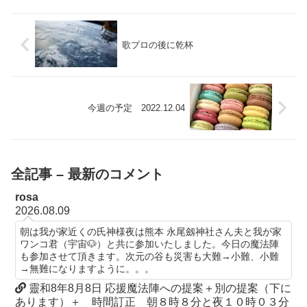
歌プロの後に乾杯
今週の予定 2022.12.04
全記事 – 最新のコメント
rosa
2026.08.09
朝は我が家近くの氏神様夜は熊本 永尾劔神社さん夫と我が家
ワンコ君（宇宙🐶）と共に参加いたしました。今日の魔法陣
も参加させて頂きます。次元の谷も災害も大難→小難、小難
→無難になりますように。。。
靈和8年8月8日 応援魔法陣への提案＋別の提案（下に
あります）＋ 時間訂正 朝８時８分と夜１０時０３分