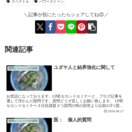
スペクトル
パワーストーン
＼記事が役にたったらシェアしてね😊／
関連記事
ユダヤ人と結界強化に関して
質問とシャンバラの回答
お世話になっております。LINEセカンドセミナーと、ブログ記事を
通して浮かんだ疑問です。質問どうぞ宜しくお願い致します。 LINE
セカンドセミナー３日目課題３つ質問の時の回答より以前の3つ質問
「①ブログで、宇宙人を公表する前に地球にレプさん...
2024.09.17
医： 個人的質問
質問とシャンバラの回答