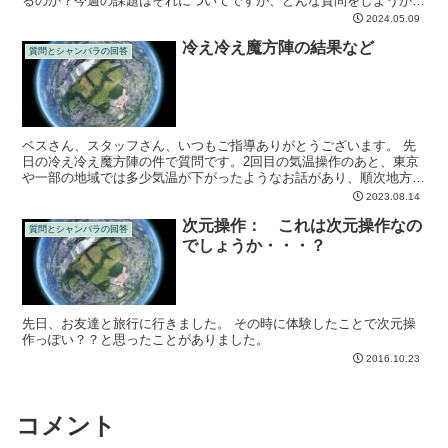
るのか？今週の課題はそれについてですが、どんな質問をしようか考
えていました。ほとんどの方はどう質問してよいのやら考え...
2024.05.09
冷え冷え魔方陣の結果など
質問とシャンバラの回答
ベスさん、スタッフさん、いつもご指導ありがとうございます。 先
日の冷え冷え魔方陣の件で質問です。2回目の気温操作のあと、東京
や一部の地域では多少気温が下がったようなお話があり、順次地方に
も波及してくると言うことで涼しくなるぞ！と楽しみにして...
2023.08.14
次元操作： これは次元操作なの
質問とシャンバラの回答
でしょうか・・・？
先日、お友達と旅行に行きました。 その時に体験したことで次元操
作っぽい？？と思ったことがありました。
2016.10.23
コメント