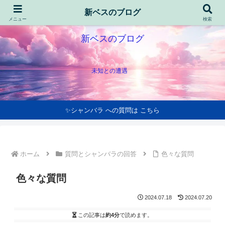
新ベスのブログ
メニュー
検索
新ベスのブログ
未知との遭遇
✨シャンバラ への質問は こちら
ホーム
質問とシャンバラの回答
色々な質問
色々な質問
2024.07.18
2024.07.20
この記事は
約4分
で読めます。