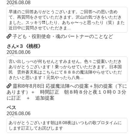
2026.08.08
早速のご回答ありがとうございます。ご回答への思い含め
て、再質問をさせていただきます。沢山の気づきをいただき
ました。スッキリ❗️❗️したり、あちゃ〜っと思ったり（笑）また
近日中に質問させていただきま...
子ども・役割使命・魂のパートナーのことなど
さん×３《桃桜》
2026.08.06
言い出しっぺが何もせんとすみません。色々ご提案いただき
ありがとうございます！乗っからせていただきます。日本国
民 雲外蒼天私はこちらにて８８８の魔法陣やらせていただ
きたいと思います！元気やったら八角...
靈和8年8月8日 応援魔法陣への提案＋別の提案（下に
あります）＋ 時間訂正 朝８時８分と夜１０時０３分
に訂正 ＋ 追加提案
ベス
2026.08.06
ありがとうございます朝は8:08夜はいつもの歌プロタイムに
します訂正してお詫びします