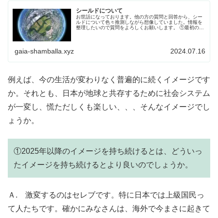
シールドについて
お世話になっております。他の方の質問と回答から、シー
ルドについて色々推測しながら想像していました。情報を
整理したいので質問をよろしくお願いします。 ①最初の計
画ではシールドは地球全体に張る予定で天体ショーになる
予定だったが、戦争を地球人がやめない為、これはでき...
gaia-shamballa.xyz
2024.07.16
例えば、今の生活が変わりなく普遍的に続くイメージです
か。それとも、日本が地球と共存するために社会システム
が一変し、慌ただしくも楽しい、、、そんなイメージでし
ょうか。
①2025年以降のイメージを持ち続けるとは、どういっ
たイメージを持ち続けるとより良いのでしょうか。
Ａ. 激変するのはセレブです。特に日本では上級国民っ
て人たちです。確かにみなさんは、海外で今まさに起きて