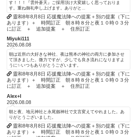
す！！！『雲外蒼天』ご採用頂け大変嬉しく思っておりま
す。重ね御礼申し上げます。ありがと...
靈和8年8月8日 応援魔法陣への提案＋別の提案（下に
あります）＋ 時間訂正 朝８時８分と夜１０時０３分
に訂正 ＋ 追加提案 ＋ 住所訂正
Miyuki111
2026.08.08
朝は近所の大好きな神社、夜は熊本の神社の両方に参加させ
て頂きました。微力ですが、少しでも良き流れになりますよ
うに✨いつもありがとうございます。
靈和8年8月8日 応援魔法陣への提案＋別の提案（下に
あります）＋ 時間訂正 朝８時８分と夜１０時０３分
に訂正 ＋ 追加提案 ＋ 住所訂正
Alex+I
2026.08.08
朝と夜、地元神社と永尾劔神社で文言変えてやれました。あ
りがとうございました。
靈和8年8月8日 応援魔法陣への提案＋別の提案（下に
あります）＋ 時間訂正 朝８時８分と夜１０時０３分