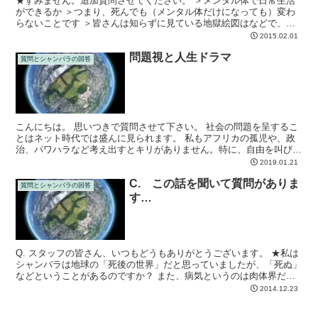
★すみません。追加質問させてください。 ＞メンタル体で日常生活
ができるか ＞つまり、死んでも（メンタル体だけになっても）変わ
らないことです ＞皆さんは知らずに見ている地獄絵図はなどで、人
間が容貌そのままでいる ★初歩的なことかもしれませんが...
2015.02.01
問題視と人生ドラマ
質問とシャンバラの回答
こんにちは。 思いつきで質問させて下さい。 社会の問題を呈するこ
とはネット時代では盛んに見られます。 私もアフリカの孤児や、政
治、パワハラなど考え出すとキリがありません。特に、自由を叫びた
いです(笑)
2019.01.21
C. この話を聞いて質問がありま
質問とシャンバラの回答
す…
Q. スタッフの皆さん、いつもどうもありがとうございます。 ★私は
シャンバラは地球の「死後の世界」だと思っていましたが、「死ぬ」
などということがあるのですか？ また、病気というのは肉体界だけ
のものだと思っていました。 つまり、ちょっと次元の...
2014.12.23