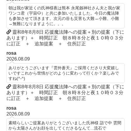
朝は我が家近くの氏神様夜は熊本 永尾劔神社さん夫と我が家
ワンコ君（宇宙🐶）と共に参加いたしました。今日の魔法陣
も参加させて頂きます。次元の谷も災害も大難→小難、小難
→無難になりますように。。。
靈和8年8月8日 応援魔法陣への提案＋別の提案（下に
あります）＋ 時間訂正 朝８時８分と夜１０時０３分
に訂正 ＋ 追加提案 ＋ 住所訂正
rosa
2026.08.09
ありがとうございます『雲外蒼天』ご採用くださり大変嬉し
いですこれから世情がどのように変わって行くか？楽しみで
すね(^-^)
靈和8年8月8日 応援魔法陣への提案＋別の提案（下に
あります）＋ 時間訂正 朝８時８分と夜１０時０３分
に訂正 ＋ 追加提案 ＋ 住所訂正
rosa
2026.08.09
素晴らしいご提案ありがとうございました氏神様 詣で中 雲間
から太陽さんがお顔を出してくださるなんて...流石で