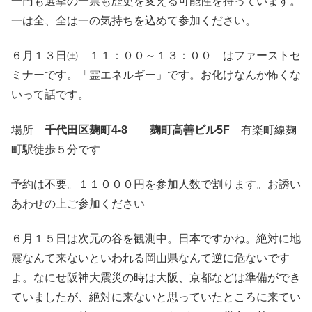
一円も選挙の一票も歴史を変える可能性を持っています。
一は全、全は一の気持ちを込めて参加ください。
６月１３日㈯ １１：００～１３：００ はファーストセ
ミナーです。「霊エネルギー」です。お化けなんか怖くな
いって話です。
場所
千代田区麹町4-8 麹町高善ビル5F
有楽町線麹
町駅徒歩５分です
予約は不要。１１０００円を参加人数で割ります。お誘い
あわせの上ご参加ください
６月１５日は次元の谷を観測中。日本ですかね。絶対に地
震なんて来ないといわれる岡山県なんて逆に危ないです
よ。なにせ阪神大震災の時は大阪、京都などは準備ができ
ていましたが、絶対に来ないと思っていたところに来てい