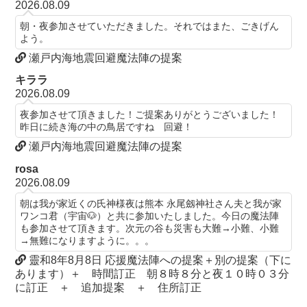
2026.08.09
朝・夜参加させていただきました。それではまた、ごきげん
よう。
瀬戸内海地震回避魔法陣の提案
キララ
2026.08.09
夜参加させて頂きました！ご提案ありがとうございました！
昨日に続き海の中の鳥居ですね 回避！
瀬戸内海地震回避魔法陣の提案
rosa
2026.08.09
朝は我が家近くの氏神様夜は熊本 永尾劔神社さん夫と我が家
ワンコ君（宇宙🐶）と共に参加いたしました。今日の魔法陣
も参加させて頂きます。次元の谷も災害も大難→小難、小難
→無難になりますように。。。
靈和8年8月8日 応援魔法陣への提案＋別の提案（下に
あります）＋ 時間訂正 朝８時８分と夜１０時０３分
に訂正 ＋ 追加提案 ＋ 住所訂正