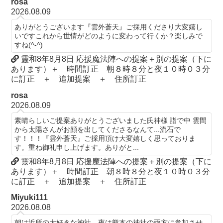
rosa
2026.08.09
ありがとうございます『雲外蒼天』ご採用くださり大変嬉し
いですこれから世情がどのように変わって行くか？楽しみで
すね(^-^)
靈和8年8月8日 応援魔法陣への提案＋別の提案（下に
あります）＋ 時間訂正 朝８時８分と夜１０時０３分
に訂正 ＋ 追加提案 ＋ 住所訂正
rosa
2026.08.09
素晴らしいご提案ありがとうございました氏神様 詣で中 雲間
から太陽さんがお顔を出してくださるなんて...流石で
す！！！『雲外蒼天』ご採用頂け大変嬉しく思っておりま
す。重ね御礼申し上げます。ありがと...
靈和8年8月8日 応援魔法陣への提案＋別の提案（下に
あります）＋ 時間訂正 朝８時８分と夜１０時０３分
に訂正 ＋ 追加提案 ＋ 住所訂正
Miyuki111
2026.08.08
朝は近所の大好きな神社、夜は熊本の神社の両方に参加させ