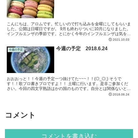
こんにちは、アロムです。忙しいので打ち込みを金曜にしてもらいま
した。公開は日曜日ですが。 9月も終わりついに10月になりました。
インフルエンザの季節です。とにかく今年のインフルエンザは気を付
けましょう。毎朝お茶（紅茶、麦茶 茶が付けばなんで...
2021.10.03
今週の予定 2018.6.24
今週の予定
おおおっと！！今週の予定一つ抜けてた~~~！！(◎_◎;) そうで
す！！歌プロ書きプロですよ！！ 土曜に行います。是非ご参加くだ
さい。今回の四文字熟語はかの国のものです。自分とは関係ないとい
わずこの世界の根源たる場所がつつがなく前に進めるよ...
2018.06.24
コメント
コメントを書き込む