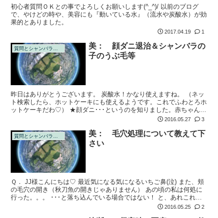
初心者質問ＯＫとの事でよろしくお願いします(^_^)/ 以前のブログ
で、やけどの時や、美容にも『動いている水』（流水や炭酸水）が効
果的とありました。
2017.04.19
1
美： 顔ダニ退治＆シャンバラの
質問とシャンバラの回答
子のうぶ毛等
昨日はありがとうございます。 炭酸水！かなり使えますね。 （ネッ
ト検索したら、ホットケーキにも使えるようです。これでふわとろホ
ットケーキだわ♡） ★顔ダニ･･･というのを知りました。赤ちゃんに
スリスリしたら、そこから侵入するから、ほとんどの方に居ると書か
2016.05.27
3
れてい...
美： 毛穴処理について教えて下
質問とシャンバラの回答
さい
Ｑ． JJ様こんにちは♡ 最近気になる気になるいちご鼻(泣) また、頬
の毛穴の開き（秋刀魚の開きじゃありません） あの頃の私は何処に
行った。。。 ･･･と落ち込んでいる場合ではない！ と、あれこれネ
ットで情報探しをしていました。
2016.05.25
2