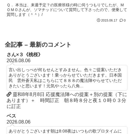
Ｑ． 本当は、来週予定？の医療班様の時に伺うつもりでしたが、Ｍ
ＯＭＯさんが、ソマチッドについて質問して下さったので、便乗して
質問します（＾＾）/
2015.06.17
0
全記事 – 最新のコメント
さん×３《桃桜》
2026.08.06
言い出しっぺが何もせんとすみません。色々ご提案いただき
ありがとうございます！乗っからせていただきます。日本国
民 雲外蒼天私はこちらにて８８８の魔法陣やらせていただ
きたいと思います！元気やったら八角...
靈和8年8月8日 応援魔法陣への提案＋別の提案（下に
あります）＋ 時間訂正 朝８時８分と夜１０時０３分
に訂正
ベス
2026.08.06
ありがとうございます朝は8:08夜はいつもの歌プロタイムに