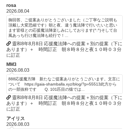
rosa
2026.08.04
御回答、ご提案ありがとうございました（ご丁寧なご説明も
頂戴し大変恐縮です）朝と夜、違う魔法陣で行いたいと思い
ます皆様との応援魔法陣楽しみにしております(^.^)そして台
風あっち行け魔法陣も続行で！...
靈和8年8月8日 応援魔法陣への提案＋別の提案（下に
あります）＋ 時間訂正 朝８時８分と夜１０時０３分
に訂正
MM3
2026.08.03
888応援魔方陣 新たなご提案ありがとうございます。文言に
ついて https://gaia-shamballa.xyz/blog/?p=55513此方から
の一部抜粋です Q. 101匹目の猿では...
靈和8年8月8日 応援魔法陣への提案＋別の提案（下に
あります）＋ 時間訂正 朝８時８分と夜１０時０３分
に訂正
アイリス
2026.08.03