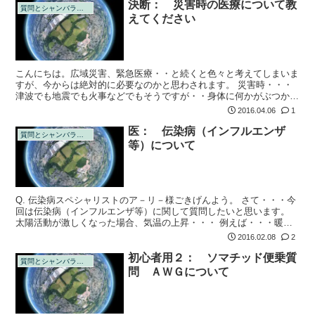
決断： 災害時の医療について教
質問とシャンバラの回答
えてください
こんにちは。広域災害、緊急医療・・と続くと色々と考えてしまいま
すが、今からは絶対的に必要なのかと思わされます。 災害時・・・
津波でも地震でも火事などでもそうですが・・身体に何かがぶつかる
（建物等の部品とか）。または大きく切れる（切断まではいかない状
2016.04.06
1
態）が見られ...
医： 伝染病（インフルエンザ
質問とシャンバラの回答
等）について
Q. 伝染病スペシャリストのア－リ－様ごきげんよう。 さて・・・今
回は伝染病（インフルエンザ等）に関して質問したいと思います。
太陽活動が激しくなった場合、気温の上昇・・・ 例えば・・・暖
冬、夏は馬鹿げた位、熱い。 このような事が考えられると思いま
2016.02.08
2
す。
初心者用２： ソマチッド便乗質
質問とシャンバラの回答
問 ＡＷＧについて