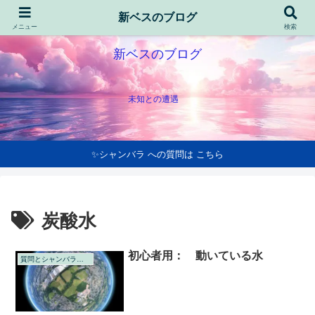
新ベスのブログ
メニュー
検索
新ベスのブログ
未知との遭遇
✨シャンバラ への質問は こちら
炭酸水
初心者用： 動いている水
質問とシャンバラの回答