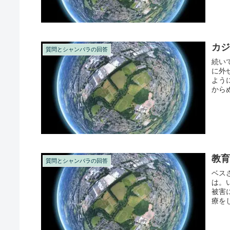
カ
質問とシャンバラの回答
続い
に外
よう
から
教
質問とシャンバラの回答
ベス
は。
被害
療を