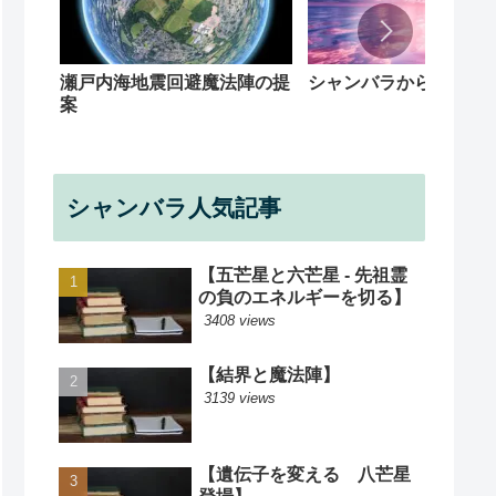
シャンバラからの回覧
瀬戸内海地震回避魔法陣の提
案
シャンバラ人気記事
【五芒星と六芒星 - 先祖霊
の負のエネルギーを切る】
3408 views
【結界と魔法陣】
3139 views
【遺伝子を変える 八芒星