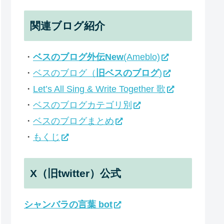
関連ブログ紹介
・
ベスのブログ外伝New
(Ameblo)
・
ベスのブログ（
旧ベスのブログ
)
・
Let’s All Sing & Write Together 歌
・
ベスのブログカテゴリ別
・
ベスのブログまとめ
・
もくじ
X（旧twitter）公式
シャンバラの言葉 bot