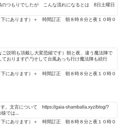
投稿のつもりでしたが こんな流れになるとは 8日土曜日
案（下にあります）＋ 時間訂正 朝８時８分と夜１０時０
なご説明も頂戴し大変恐縮です）朝と夜、違う魔法陣で
おります(^.^)そして台風あっち行け魔法陣も続行
案（下にあります）＋ 時間訂正 朝８時８分と夜１０時０
 https://gaia-shamballa.xyz/blog/?
猿では...
案（下にあります）＋ 時間訂正 朝８時８分と夜１０時０