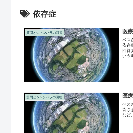
依存症
医
質問とシャンバラの回答
ベス
依存
回答
いう
医
質問とシャンバラの回答
ベス
皆さ
など