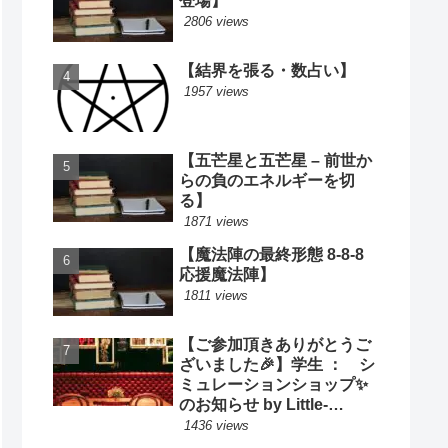
登場】
2806 views
【結界を張る・数占い】
1957 views
【五芒星と五芒星 – 前世か
らの負のエネルギーを切
る】
1871 views
【魔法陣の最終形態 8-8-8
応援魔法陣】
1811 views
【ご参加頂きありがとうご
ざいました🎉】学生 ： シ
ミュレーションショップ✨
のお知らせ by Little-
Cooking
1436 views