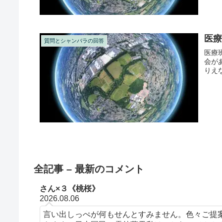
医
質問とシャンバラの回答
医療
会が
りえ
全記事 – 最新のコメント
さん×３《桃桜》
2026.08.06
言い出しっぺが何もせんとすみません。色々ご提