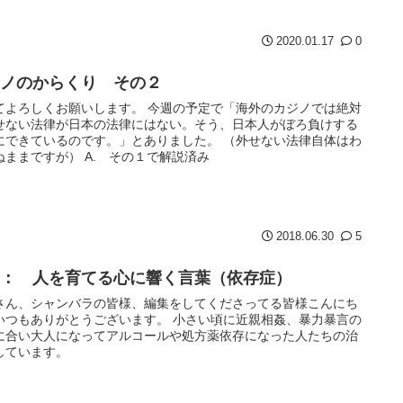
2020.01.17
0
ジノのからくり その２
てよろしくお願いします。 今週の予定で「海外のカジノでは絶対
せない法律が日本の法律にはない。そう、日本人がぼろ負けする
にできているのです。」とありました。 （外せない法律自体はわ
ぬままですが） A. その１で解説済み
2018.06.30
5
育： 人を育てる心に響く言葉（依存症）
さん、シャンバラの皆様、編集をしてくださってる皆様こんにち
いつもありがとうございます。 小さい頃に近親相姦、暴力暴言の
に合い大人になってアルコールや処方薬依存になった人たちの治
しています。