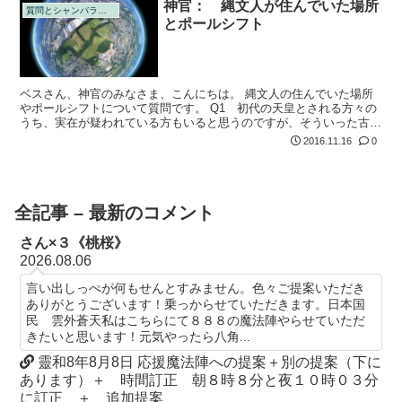
神官： 縄文人が住んでいた場所
質問とシャンバラの回答
とポールシフト
ベスさん、神官のみなさま、こんにちは。 縄文人の住んでいた場所
やポールシフトについて質問です。 Q1 初代の天皇とされる方々の
うち、実在が疑われている方もいると思うのですが、そういった古い
時代の天皇陵がある場所や、創建が不詳の神社などの場所と縄文人と
2016.11.16
0
は関係があ...
全記事 – 最新のコメント
さん×３《桃桜》
2026.08.06
言い出しっぺが何もせんとすみません。色々ご提案いただき
ありがとうございます！乗っからせていただきます。日本国
民 雲外蒼天私はこちらにて８８８の魔法陣やらせていただ
きたいと思います！元気やったら八角...
靈和8年8月8日 応援魔法陣への提案＋別の提案（下に
あります）＋ 時間訂正 朝８時８分と夜１０時０３分
に訂正 ＋ 追加提案