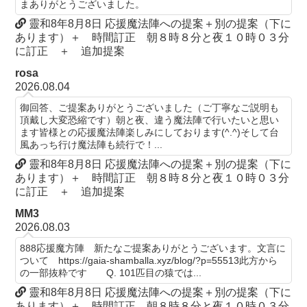
まありがとうございました。
靈和8年8月8日 応援魔法陣への提案＋別の提案（下に
あります）＋ 時間訂正 朝８時８分と夜１０時０３分
に訂正 ＋ 追加提案
rosa
2026.08.04
御回答、ご提案ありがとうございました（ご丁寧なご説明も
頂戴し大変恐縮です）朝と夜、違う魔法陣で行いたいと思い
ます皆様との応援魔法陣楽しみにしております(^.^)そして台
風あっち行け魔法陣も続行で！...
靈和8年8月8日 応援魔法陣への提案＋別の提案（下に
あります）＋ 時間訂正 朝８時８分と夜１０時０３分
に訂正 ＋ 追加提案
MM3
2026.08.03
888応援魔方陣 新たなご提案ありがとうございます。文言に
ついて https://gaia-shamballa.xyz/blog/?p=55513此方から
の一部抜粋です Q. 101匹目の猿では...
靈和8年8月8日 応援魔法陣への提案＋別の提案（下に
あります）＋ 時間訂正 朝８時８分と夜１０時０３分