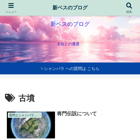
新ベスのブログ
メニュー
検索
新ベスのブログ
未知との遭遇
✨シャンバラ への質問は こちら
古墳
将門伝説について
質問とシャンバラの回答