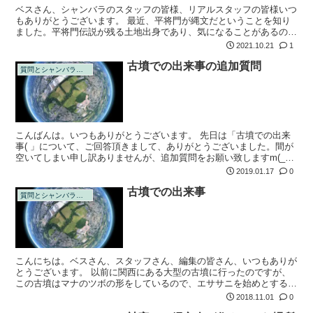
ベスさん、シャンバラのスタッフの皆様、リアルスタッフの皆様いつ
もありがとうございます。 最近、平将門が縄文だということを知り
ました。平将門伝説が残る土地出身であり、気になることがあるので
質問させて下さい。 古くからある家では代々、成田山新勝寺にはお
2021.10.21
1
参りに行って...
古墳での出来事の追加質問
質問とシャンバラの回答
こんばんは。いつもありがとうございます。 先日は「古墳での出来
事( 」について、ご回答頂きまして、ありがとうございました。間が
空いてしまい申し訳ありませんが、追加質問をお願い致しますm(_
_)m Q1、古墳の中にいた存在ですが、よくよく思い出してみます
2019.01.17
0
と、四...
古墳での出来事
質問とシャンバラの回答
こんにちは。ベスさん、スタッフさん、編集の皆さん、いつもありが
とうございます。 以前に関西にある大型の古墳に行ったのですが、
この古墳はマナのツボの形をしているので、エササニを始めとする宇
宙人達の研究所だったようです。 ここでは地球由来の人類を元に、
2018.11.01
0
遺伝子操作な...