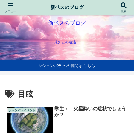
新ベスのブログ
メニュー
検索
新ベスのブログ
未知との遭遇
✨シャンバラ への質問は こちら
目眩
学生： 火星酔いの症状でしょう
シャンバライベント
か？