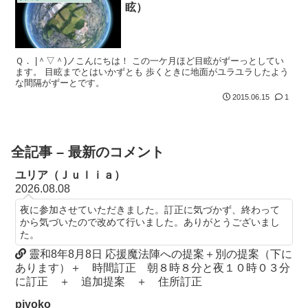
眩）
Ｑ． |＾▽＾)ノこんにちは！ この一ケ月ほど目眩がずーっとしてい
ます。 目眩までとはいかずとも 歩くときに地面がユラユラしたよう
な間隔がずーとです。
2015.06.15
1
全記事 – 最新のコメント
ユリア（Ｊｕｌｉａ）
2026.08.08
夜に参加させていただきました。訂正に気づかず、終わって
から気づいたので改めて行いました。ありがとうございまし
た。
靈和8年8月8日 応援魔法陣への提案＋別の提案（下に
あります）＋ 時間訂正 朝８時８分と夜１０時０３分
に訂正 ＋ 追加提案 ＋ 住所訂正
piyoko