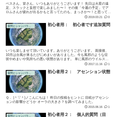
ベスさん、皆さん、いつもありがとうございます！ 先日は火星の遠
足、スラックと妄想で楽しみました〜！ その後「今週の予定」でア
ロムさんが疲れが出るかもと言ってたのも、まっさか〜！と思ってい
た・・・のですが、いつもと違う症状が出てしまい、焦っています。
2019.03.21
0
初心者用： 初心者です追加質問
質問とシャンバラの回答
いつも楽しませて頂いています。ありがとうございます。 面接後、
10月は台風が来るたびにめまいがありました。今も風邪のような症
状やめまいや気持ちの悪い状態があります。 単に風邪のウイルスの
せいでしょうか？それとも通過儀礼のようなもので特に手当ては必要
2017.11.16
1
ないものです...
初心者用２： アセンション状態
質問とシャンバラの回答
Ｑ． |＾▽＾)ノこんにちは！ 昨日の投稿をヒントに 目眩がアセンシ
ョンの影響かどうか オーラの大きさ？を調べてみました。
2015.06.16
1
初心者用２： 個人的質問（目
質問とシャンバラの回答