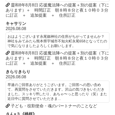
靈和8年8月8日 応援魔法陣への提案＋別の提案（下に
あります）＋ 時間訂正 朝８時８分と夜１０時０３分
に訂正 ＋ 追加提案 ＋ 住所訂正
キャサリン
2026.08.08
おはようございます永尾劔神社の住所がちがってませんか？
神社をみてみたら熊本県宇城市不知火町永尾658となってたの
で気になりましたよろしくお願いします。
靈和8年8月8日 応援魔法陣への提案＋別の提案（下に
あります）＋ 時間訂正 朝８時８分と夜１０時０３分
に訂正 ＋ 追加提案 ＋ 住所訂正
きらりきらり
2026.08.08
早速のご回答ありがとうございます。ご回答への思い含め
て、再質問をさせていただきます。沢山の気づきをいただき
ました。スッキリ❗️❗️したり、あちゃ〜っと思ったり（笑）また
近日中に質問させていただきま...
子ども・役割使命・魂のパートナーのことなど
さん×３《桃桜》