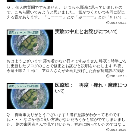
Ｑ． 個人的質問ですみません。 いつも不思議に思っていましたの
で、こちら聞いてみようと思いました。 気がつくといつも耳に聞こ
える音があります。 「しーーー」とか「みーーー」とか「e（い）－
－－－－」っていう音です。 空気の音なのかな、体の中...
2015.05.13
実験の中止とお詫びについて
質問とシャンバラの回答
おはようございます 落ち着かない日々ですみません 昨夜１時半ごろ
に更新したブログのことで修正とお詫びと説明をいたします 昨夜、
今週土曜２１日に、アロムさんが企画丸投げした合宿所建設の実験を
予定して説明会のブログをあげてしまいました 皆さんで...
2015.02.18
医療班： 再度・痺れ・麻痺につ
質問とシャンバラの回答
いて
Q. 御返事ありがとうございます！潜在意識がわかってるのです
ね・・・ なにか他に良い方法がないだろうかと欲がでてしまいまし
た。 別の歯医者さんで見て頂いたら、神経に触っていたのではない
かと言われまして、最初にそれがわかってれば心構えができた...
2016.10.03