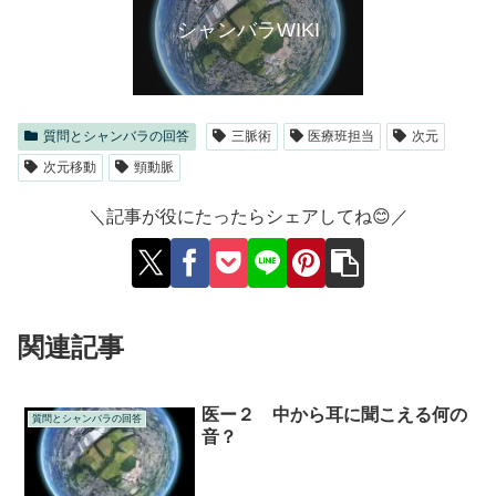
シャンバラWIKI
質問とシャンバラの回答
三脈術
医療班担当
次元
次元移動
頸動脈
＼記事が役にたったらシェアしてね😊／
関連記事
医ー２ 中から耳に聞こえる何の
質問とシャンバラの回答
音？