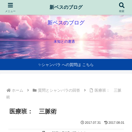
新ベスのブログ
メニュー
検索
新ベスのブログ
未知との遭遇
✨シャンバラ への質問は こちら
ホーム
質問とシャンバラの回答
医療班： 三脈
術
医療班： 三脈術
2017.07.31
2017.08.01