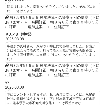
朝参加しました。提案ありがとうございました。それではま
た、ごきげんよう
靈和8年8月8日 応援魔法陣への提案＋別の提案（下に
あります）＋ 時間訂正 朝８時８分と夜１０時０３分
に訂正 ＋ 追加提案 ＋ 住所訂正
さん×３《桃桜》
2026.08.08
事務所の氏神さん 八がつく神社にて参加しました。お出か
けは性に合ってるので。行ってると太陽が雲間から顔を出し
ました！雲外蒼天。エェ感じでした。ありがとうございまし
た！
靈和8年8月8日 応援魔法陣への提案＋別の提案（下に
あります）＋ 時間訂正 朝８時８分と夜１０時０３分
に訂正 ＋ 追加提案 ＋ 住所訂正
や
2026.08.08
下にコメントされてますが、私も再度目立つように。永尾劔
神社の住所が違うようです。正）熊本県宇城市不知火町永尾
658熊本県宇城市不知火町永尾１－１は展望台かな。