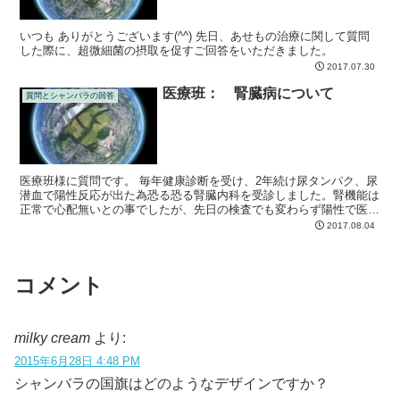
いつも ありがとうございます(^^) 先日、あせもの治療に関して質問
した際に、超微細菌の摂取を促すご回答をいただきました。
2017.07.30
医療班： 腎臓病について
質問とシャンバラの回答
医療班様に質問です。 毎年健康診断を受け、2年続け尿タンパク、尿
潜血で陽性反応が出た為恐る恐る腎臓内科を受診しました。腎機能は
正常で心配無いとの事でしたが、先日の検査でも変わらず陽性で医師
よりIGAか膜性、10年か20年で透析にと言われ、急...
2017.08.04
コメント
milky cream
より:
2015年6月28日 4:48 PM
シャンバラの国旗はどのようなデザインですか？