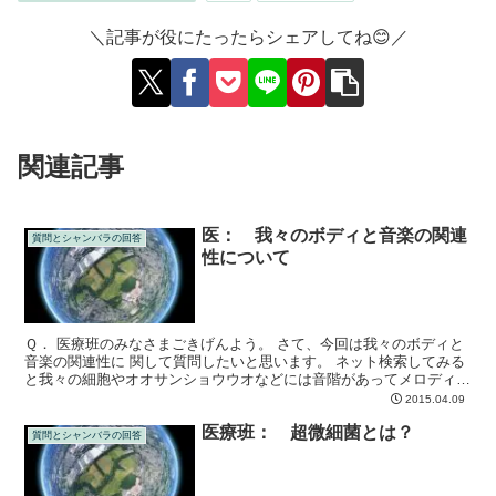
＼記事が役にたったらシェアしてね😊／
関連記事
医： 我々のボディと音楽の関連
質問とシャンバラの回答
性について
Ｑ． 医療班のみなさまごきげんよう。 さて、今回は我々のボディと
音楽の関連性に 関して質問したいと思います。 ネット検索してみる
と我々の細胞やオオサンショウウオなどには音階があってメロディ－
になっている・・・という記事がＵＰされています。
2015.04.09
医療班： 超微細菌とは？
質問とシャンバラの回答