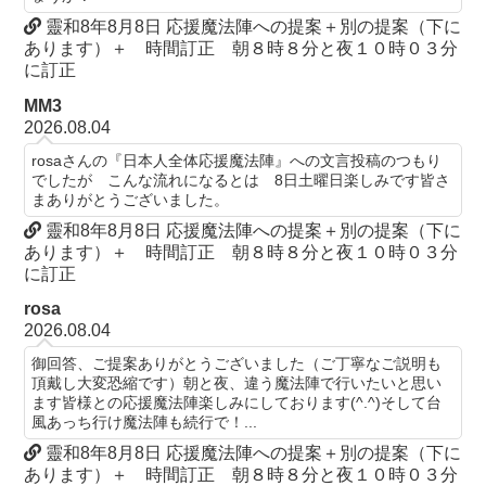
靈和8年8月8日 応援魔法陣への提案＋別の提案（下に
あります）＋ 時間訂正 朝８時８分と夜１０時０３分
に訂正
MM3
2026.08.04
rosaさんの『日本人全体応援魔法陣』への文言投稿のつもり
でしたが こんな流れになるとは 8日土曜日楽しみです皆さ
まありがとうございました。
靈和8年8月8日 応援魔法陣への提案＋別の提案（下に
あります）＋ 時間訂正 朝８時８分と夜１０時０３分
に訂正
rosa
2026.08.04
御回答、ご提案ありがとうございました（ご丁寧なご説明も
頂戴し大変恐縮です）朝と夜、違う魔法陣で行いたいと思い
ます皆様との応援魔法陣楽しみにしております(^.^)そして台
風あっち行け魔法陣も続行で！...
靈和8年8月8日 応援魔法陣への提案＋別の提案（下に
あります）＋ 時間訂正 朝８時８分と夜１０時０３分