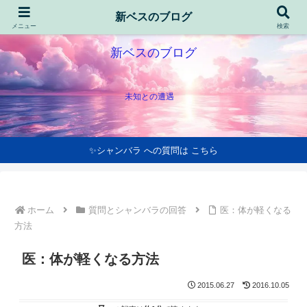
新ベスのブログ
メニュー
検索
新ベスのブログ
未知との遭遇
✨シャンバラ への質問は こちら
ホーム
質問とシャンバラの回答
医：体が軽くなる
方法
医：体が軽くなる方法
2015.06.27
2016.10.05