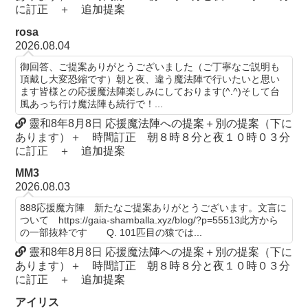
に訂正 ＋ 追加提案
rosa
2026.08.04
御回答、ご提案ありがとうございました（ご丁寧なご説明も
頂戴し大変恐縮です）朝と夜、違う魔法陣で行いたいと思い
ます皆様との応援魔法陣楽しみにしております(^.^)そして台
風あっち行け魔法陣も続行で！...
靈和8年8月8日 応援魔法陣への提案＋別の提案（下に
あります）＋ 時間訂正 朝８時８分と夜１０時０３分
に訂正 ＋ 追加提案
MM3
2026.08.03
888応援魔方陣 新たなご提案ありがとうございます。文言に
ついて https://gaia-shamballa.xyz/blog/?p=55513此方から
の一部抜粋です Q. 101匹目の猿では...
靈和8年8月8日 応援魔法陣への提案＋別の提案（下に
あります）＋ 時間訂正 朝８時８分と夜１０時０３分
に訂正 ＋ 追加提案
アイリス