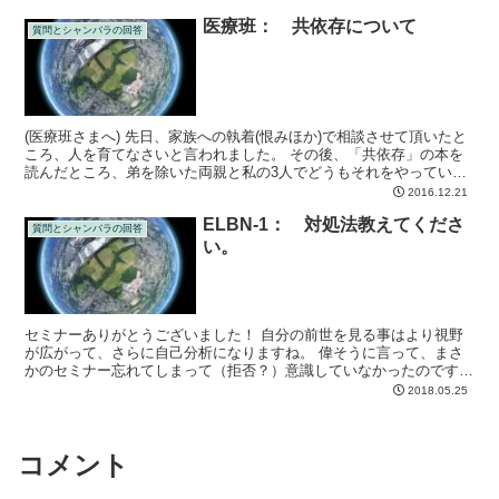
医療班： 共依存について
質問とシャンバラの回答
(医療班さまへ) 先日、家族への執着(恨みほか)で相談させて頂いたと
ころ、人を育てなさいと言われました。 その後、「共依存」の本を
読んだところ、弟を除いた両親と私の3人でどうもそれをやっていた
と気づきました。
2016.12.21
ELBN-1： 対処法教えてくださ
質問とシャンバラの回答
い。
セミナーありがとうございました！ 自分の前世を見る事はより視野
が広がって、さらに自己分析になりますね。 偉そうに言って、まさ
かのセミナー忘れてしまって（拒否？）意識していなかったのです
が、急にリアルで怖い怖い怖い、やめてやめてと、ほんとにや...
2018.05.25
コメント