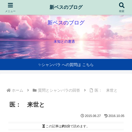
新ベスのブログ
メニュー
検索
新ベスのブログ
未知との遭遇
✨シャンバラ への質問は こちら
ホーム
質問とシャンバラの回答
医： 来世と
医： 来世と
2015.06.27
2016.10.05
この記事は
約1分
で読めます。