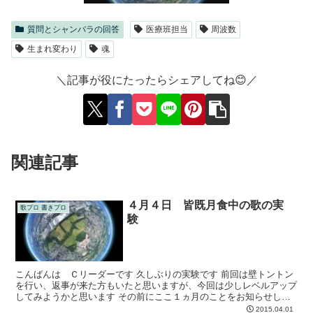
質問とシャンバラの回答
医療班担当
周波数
生まれ変わり
魂
＼記事が役にたったらシェアしてね😊／
関連記事
４月４日 皆既月食中の歌の実
歌プロ 書きプロ
験
こんばんは Ｃリーダーです 久しぶりの実験です 前回は壁トントン
を行い、返事が来た方もいたと思いますが、今回は少しレベルアップ
してみようかと思います その前にここ１ヵ月のことをお知らせしま
す
2015.04.01