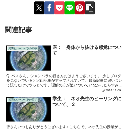
関連記事
医： 身体から抜ける感覚につい
質問とシャンバラの回答
て
Q. ベスさん、シャンバラの皆さんおはようございます。 少しブログ
を見ないでいると沢山記事がアップされていて、最新記事に追いつい
て読むだけでやっとです。理解の方が追いついていなかったらすみま
せん(>_<） ★質問です。 時々寝ているとき、寝...
2014.11.09
学生： ネオ先生のヒーリングに
質問とシャンバラの回答
ついて、２
皆さんいつもありがとうございます♪ こちらで、ネオ先生の授業がこ