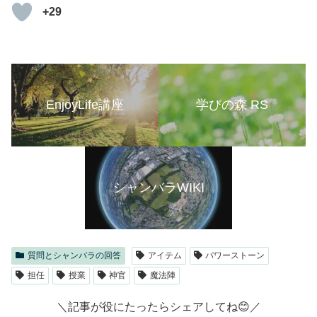
+29
EnjoyLife講座
学びの森 RS
シャンバラWIKI
質問とシャンバラの回答
アイテム
パワーストーン
担任
授業
神官
魔法陣
＼記事が役にたったらシェアしてね😊／