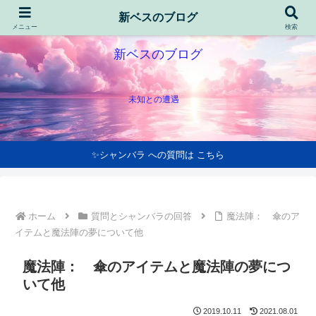
新ベスのブログ
メニュー
検索
新ベスのブログ
未知との遭遇
✨シャンバラ への質問は こちら
ホーム
質問とシャンバラの回答
魔法陣： 傘のア
イテムと魔法陣の夢について他
魔法陣： 傘のアイテムと魔法陣の夢につ
いて他
2019.10.11
2021.08.01