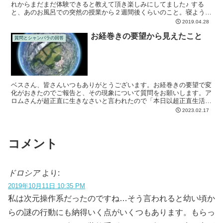
れからまだまだ体験できると教えて頂き楽しみにしてました♪ する
と、あのお風呂での突然の授業から２週間後くらいのこと。寝ようと
お布団に入ったとたん、足裏マッサージのような３Dヒー...
2019.04.28
お経巻きの要望から見えたこと
質問とシャンバラの回答
ベスさん、皆さんいつもありがとうございます。お経巻きの要望で変
化がおきたのでご報告と、その現象について質問をお願いします。ア
ロムさんが超正直に生きなさいと言われたので「本日以超正直生活」
という要望で１ヶ月自分をお経巻きしたところ、とてもスム...
2023.02.17
コメント
ドロシア
より:
2019年10月11日 10:35 PM
私は次元操作系だったのですね…そう言われると幼い頃か
らの謎の行動にも納得いく点がいくつもあります。もらっ