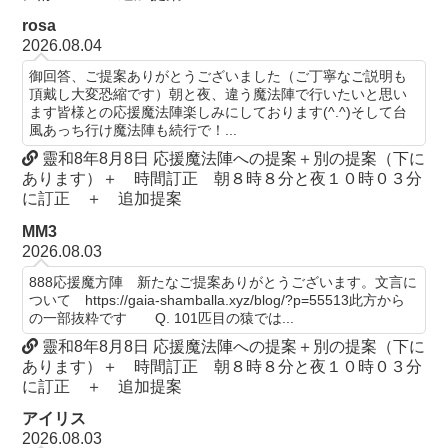
rosa
2026.08.04
御回答、ご提案ありがとうございました（ご丁寧なご説明も
頂戴し大変恐縮です）朝と夜、違う魔法陣で行いたいと思い
ます皆様との応援魔法陣楽しみにしております(^.^)そして台
風あっち行け魔法陣も続行で！...
靈和8年8月8日 応援魔法陣への提案＋別の提案（下に
あります）＋ 時間訂正 朝８時８分と夜１０時０３分
に訂正 ＋ 追加提案
MM3
2026.08.03
888応援魔方陣 新たなご提案ありがとうございます。文言に
ついて https://gaia-shamballa.xyz/blog/?p=55513此方から
の一部抜粋です Q. 101匹目の猿では...
靈和8年8月8日 応援魔法陣への提案＋別の提案（下に
あります）＋ 時間訂正 朝８時８分と夜１０時０３分
に訂正 ＋ 追加提案
アイリス
2026.08.03