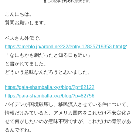
この記事は
約3分
で読めます。
こんにちは。
質問お願いします。
ベスさん外伝で、
https://ameblo.jp/aromline222/entry-12835719353.html
「なにもかも劇だったと知る日も近い」
と書かれてました。
どういう意味なんだろうと思いました。
https://gaia-shamballa.xyz/blog/?p=82122
https://gaia-shamballa.xyz/blog/?p=82756
バイデンが国境破壊し、移民流入させている件について、
情報だけみていると、アメリカ国内をこれだけ不安定化さ
せて何がしたいのか意味不明ですが、これだけの背景があ
るんですね。