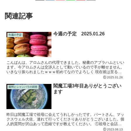
関連記事
今週の予定 2025.01.26
今週の予定
こんばんは、アロムさんの代理できました。秘書のアブラハムといい
ます。今アロムさんは交渉人として動いているので手が離せません。
いきなり振られましたｗｗｗ初めてなのでよろしく 現在彼は至る所
に行って戦争を止める交渉をしています。時間が限られてい...
2025.01.26
閻魔工場3年目ありがとうござい
質問とシャンバラの回答
ます
昨日は閻魔工場で祖母に会えてうれしかったです。バートさん、マッ
クスウェル大佐、連れて行ってくださりありがとうございました。個
人的質問が沢山あって恐縮ですが教えてください。 ①祖母と会話
中、リビングに息子が入ってきて何度も私に話しかけました。...
2023.08.13