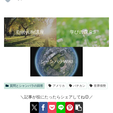
EnjoyLife講座
学びの森 RS
シャンバラWIKI
質問とシャンバラの回答
アメリカ
バチカン
世界情勢
＼記事が役にたったらシェアしてね😊／