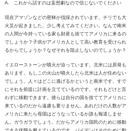
A. これから話すのは妄想劇なので信じないでください
現在アマゾンなどの密林が伐採されています。チリでも大
火災が起きました。少し考えてみてください。なんで南米
の人間が今持っている家も財産も捨ててアメリカに来るの
でしょうか？子供がアメリカ人として高い教育を受けられ
るからでしょうか？なぜそれを阻止しないのでしょうか？
イエローストーンが噴火が迫っています。北米には原発も
あります。もしこの火山が噴火したら北米は人が住めない
でしょう。人々はどこに逃げるかというと南米です。すで
にそれを前提に計画を立てているのです。それもどけと言
わずに移動できます。彼らは自分の国を捨ててアメリカに
来ているのだから遠慮も要りません。あれだけの人数がア
メリカに来たら母国はどうなっているか誰も報道しませ
ん。ガラガラでしょう。だからアメリカ国民のために移動
できる状態を整えているのです。バイデンはそのために動