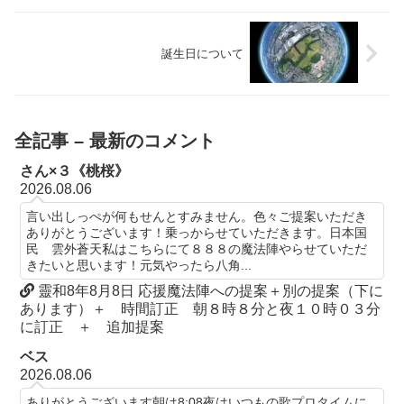
誕生日について
全記事 – 最新のコメント
さん×３《桃桜》
2026.08.06
言い出しっぺが何もせんとすみません。色々ご提案いただき
ありがとうございます！乗っからせていただきます。日本国
民 雲外蒼天私はこちらにて８８８の魔法陣やらせていただ
きたいと思います！元気やったら八角...
靈和8年8月8日 応援魔法陣への提案＋別の提案（下に
あります）＋ 時間訂正 朝８時８分と夜１０時０３分
に訂正 ＋ 追加提案
ベス
2026.08.06
ありがとうございます朝は8:08夜はいつもの歌プロタイムに