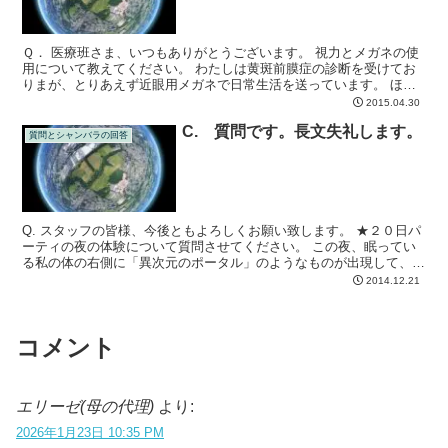
Ｑ． 医療班さま、いつもありがとうございます。 視力とメガネの使
用について教えてください。 わたしは黄斑前膜症の診断を受けてお
りまが、とりあえず近眼用メガネで日常生活を送っています。 ほぼ
１日PC画面を見ているおり、眼精疲労と慢性の肩こり状...
2015.04.30
C. 質問です。長文失礼します。
質問とシャンバラの回答
Q. スタッフの皆様、今後ともよろしくお願い致します。 ★２０日パ
ーティの夜の体験について質問させてください。 この夜、眠ってい
る私の体の右側に「異次元のポータル」のようなものが出現して、ま
るで排水溝のように私の霊体を吸い込もうとしたので、...
2014.12.21
コメント
エリーゼ(母の代理)
より:
2026年1月23日 10:35 PM