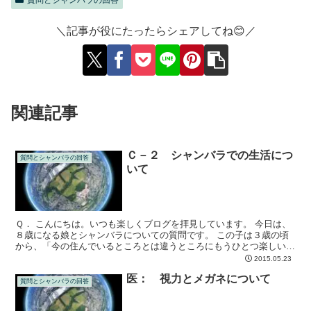
質問とシャンバラの回答
＼記事が役にたったらシェアしてね😊／
関連記事
Ｃ－２ シャンバラでの生活につ
質問とシャンバラの回答
いて
Ｑ． こんにちは。いつも楽しくブログを拝見しています。 今日は、
８歳になる娘とシャンバラについての質問です。 この子は３歳の頃
から、「今の住んでいるところとは違うところにもうひとつ楽しい世
界がある」というようなことを言っていました。 当時は...
2015.05.23
医： 視力とメガネについて
質問とシャンバラの回答