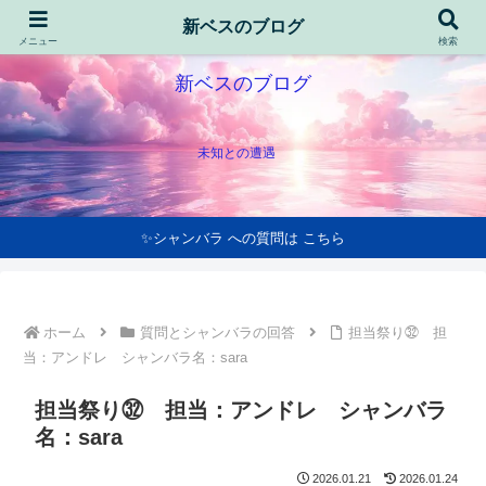
新ベスのブログ
メニュー
検索
新ベスのブログ
未知との遭遇
✨シャンバラ への質問は こちら
ホーム
質問とシャンバラの回答
担当祭り㉜ 担
当：アンドレ シャンバラ名：sara
担当祭り㉜ 担当：アンドレ シャンバラ
名：sara
2026.01.21
2026.01.24