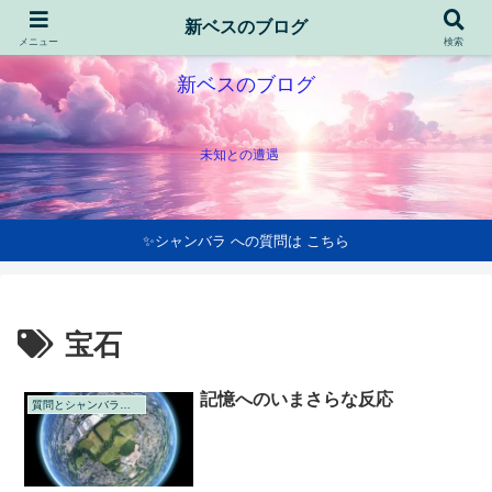
新ベスのブログ
メニュー
検索
新ベスのブログ
未知との遭遇
✨シャンバラ への質問は こちら
宝石
記憶へのいまさらな反応
質問とシャンバラの回答