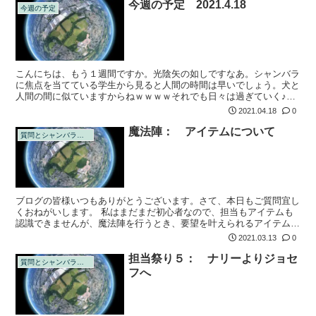
今週の予定 2021.4.18
今週の予定
こんにちは、もう１週間ですか。光陰矢の如しですなあ。シャンバラ
に焦点を当てている学生から見ると人間の時間は早いでしょう。犬と
人間の間に似ていますからねｗｗｗｗそれでも日々は過ぎていく♪
その中でもELBFもあと２回。今夜はアイテムをします。夜１０時か
2021.04.18
0
らだから...
魔法陣： アイテムについて
質問とシャンバラの回答
ブログの皆様いつもありがとうございます。さて、本日もご質問宜し
くおねがいします。 私はまだまだ初心者なので、担当もアイテムも
認識できませんが、魔法陣を行うとき、要望を叶えられるアイテムを
所持していた場合（例えば小槌など）心のなかで担当に「アイテムを
2021.03.13
0
使って下さい...
担当祭り５： ナリーよりジョセ
質問とシャンバラの回答
フへ