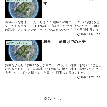
す
神官のみなさま、こんにちは＾＾ 地球での誕生日について質問させ
ていただきます。 Ｑ１ 数年前に『誕生日には厄払いのために、例え
ば職場の人にキャンディーでもなんでもいいから「今日誕生日でＨａ
ｐｐｙなのでお裾分けです～」と配るといいよ』という話をある人か
2016.11.14
7
ら聞きまし...
科学： 願掛けでの不安
質問とシャンバラの回答
質問をよろしくお願い致しますm(_ _)m 先日、神社にお願いごとをし
に行きました。そこの神社ではお願いを書いて神様へ投稿？するとい
う形です。 ずっと願っていた事で、頑張って書きました。
2016.11.07
1
次のページ