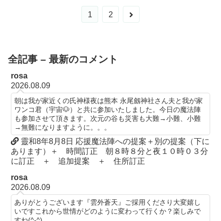
次
1
2
へ
全記事 – 最新のコメント
rosa
2026.08.09
朝は我が家近くの氏神様夜は熊本 永尾劔神社さん夫と我が家
ワンコ君（宇宙🐶）と共に参加いたしました。今日の魔法陣
も参加させて頂きます。次元の谷も災害も大難→小難、小難
→無難になりますように。。。
靈和8年8月8日 応援魔法陣への提案＋別の提案（下に
あります）＋ 時間訂正 朝８時８分と夜１０時０３分
に訂正 ＋ 追加提案 ＋ 住所訂正
rosa
2026.08.09
ありがとうございます『雲外蒼天』ご採用くださり大変嬉し
いですこれから世情がどのように変わって行くか？楽しみで
すね(^-^)