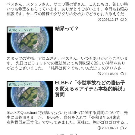
ベスさん、スタッフさん、サニワ職の皆さん、こんにちは。苦しい時
いつも希望をもらっています。ありがとうございます。今日もお悩み
相談です。サニワの皆様のグリグリの分析力でどうかお力添えくださ
い。 解決したいことは「自分なんていない方がいい」という劣等感
2024.12.17
0
の消し方です...
結界って？
質問とシャンバラの回答
スタッフの皆様、アロムさん、ベスさん、いつもありがとうございま
す。 先日はピラミッドでの魔法陣とても興味深く楽しい時間をあり
がとうございました。 「結界は何？でもいいんだよ」のアロムさん
のお話から、そういえば具体的にどうなってるのかを教えてくださ
2021.06.09
1
い。周波数が違...
ELBF-7「今世事故などの遺伝子
質問とシャンバラの回答
を変える＆アイテム本格的解説」
質問
SlackのQuestionに投稿いただいたELBF-7に関する質問について、先
生に回答頂きました。 8-6-6を、自分を入れて『令和３年6月末迄
右胸骨凹み正常化』でやってみました。直後に、胸がゴロゴロする感
じや、胸の中で風船のようなものが膨らむような感覚が...
2021.04.21
2