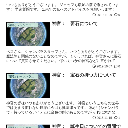
いつもありがとうございます。 ジョセフも暖炉の前で癒されていま
す！ 早速質問です。 1.来年の私へのアドバイスをお願いします！
2019.11.29
0
神官： 要石について
質問とシャンバラの回答
ベスさん、シャンバラスタッフさん、いつもありがとうございます。
魔法陣と関係のないことなのですが、よろしければ、神官さんに要石
について質問させてください。 ①いくつかの神宮などに置かれてい
る要石ですが、要石の役割とは何なのでしょうか？
2019.10.07
0
神官： 宝石の持つ力について
質問とシャンバラの回答
神官の皆様いつもありがとうございます。 神官というこちらの世界
ではあまり慣れない世界に今回も興味津々です。 私が（シャンバラ
で）持っているアイテムに金色の剣があるのですが それに大きなタ
ーコイズがはめ込まれています。 その力の意味を教えてください。
2016.11.15
1
神官： 誕生日についての質問で
質問とシャンバラの回答