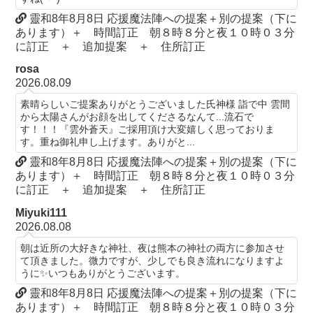
靈和8年8月8日 応援魔法陣への提案＋別の提案（下に
あります）＋ 時間訂正 朝８時８分と夜１０時０３分
に訂正 ＋ 追加提案 ＋ 住所訂正
rosa
2026.08.09
素晴らしいご提案ありがとうございました氏神様 詣で中 雲間
から太陽さんがお顔を出してくださるなんて...流石で
す！！！『雲外蒼天』ご採用頂け大変嬉しく思っておりま
す。重ね御礼申し上げます。ありがと...
靈和8年8月8日 応援魔法陣への提案＋別の提案（下に
あります）＋ 時間訂正 朝８時８分と夜１０時０３分
に訂正 ＋ 追加提案 ＋ 住所訂正
Miyuki111
2026.08.08
朝は近所の大好きな神社、夜は熊本の神社の両方に参加させ
て頂きました。微力ですが、少しでも良き流れになりますよ
うに✨いつもありがとうございます。
靈和8年8月8日 応援魔法陣への提案＋別の提案（下に
あります）＋ 時間訂正 朝８時８分と夜１０時０３分