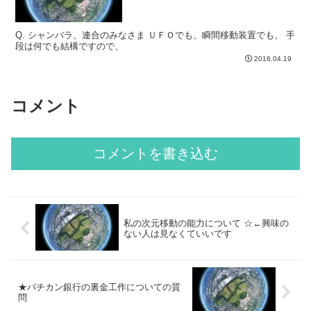
Q. シャンバラ、連合のみなさま ＵＦＯでも、瞬間移動装置でも、 手
段は何でも結構ですので、
2016.04.19
コメント
コメントを書き込む
私の次元移動の能力について ☆←興味の
ない人は見なくていいです
★バチカン銀行の裏金工作についての質
問