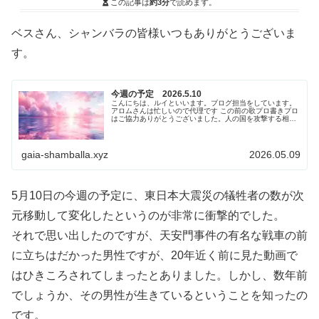
この記事は
約3分
で読めます。
ベスさん、シャンバラの皆様いつもありがとうございま
す。
今週の予定 2026.5.10
こんにちは、ルイといいます。ブログ担当をしています。
アロムさんは忙しいので代理です この前の歌プロ書きプロ
はご協力ありがとうございました。人の国を攻撃する相手
に「ありがとう」は言いづらかったと思います。でも時に
それが大事だと知っている日本人の皆さんだからこそお...
gaia-shamballa.xyz
2026.05.09
5月10日の今週の予定に、東日本大震災の犠牲者の数が次
元移動して変化したというのが非常に衝撃的でした。
それで思い出したのですが、天安門事件の有名な戦車の前
に立ちはだかった男性ですが、20年近く前に見た動画で
はひきころされてしまったとありました。しかし、数年前
でしょうか、その男性が生きているということを知ったの
です。