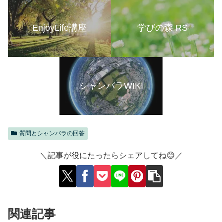
EnjoyLife講座
学びの森 RS
シャンバラWIKI
質問とシャンバラの回答
＼記事が役にたったらシェアしてね😊／
関連記事