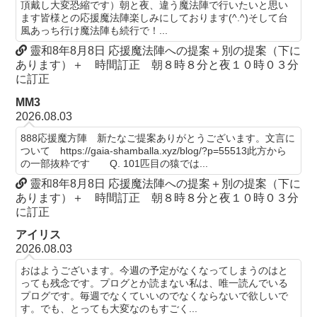
頂戴し大変恐縮です）朝と夜、違う魔法陣で行いたいと思い
ます皆様との応援魔法陣楽しみにしております(^.^)そして台
風あっち行け魔法陣も続行で！...
靈和8年8月8日 応援魔法陣への提案＋別の提案（下に
あります）＋ 時間訂正 朝８時８分と夜１０時０３分
に訂正
MM3
2026.08.03
888応援魔方陣 新たなご提案ありがとうございます。文言に
ついて https://gaia-shamballa.xyz/blog/?p=55513此方から
の一部抜粋です Q. 101匹目の猿では...
靈和8年8月8日 応援魔法陣への提案＋別の提案（下に
あります）＋ 時間訂正 朝８時８分と夜１０時０３分
に訂正
アイリス
2026.08.03
おはようございます。今週の予定がなくなってしまうのはと
っても残念です。プログとか読まない私は、唯一読んでいる
プログです。毎週でなくていいのでなくならないで欲しいで
す。でも、とっても大変なのもすごく...