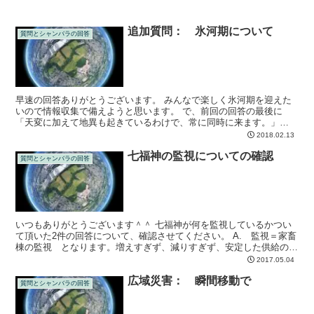
追加質問： 氷河期について
質問とシャンバラの回答
早速の回答ありがとうございます。 みんなで楽しく氷河期を迎えた
いので情報収集で備えようと思います。 で、前回の回答の最後に
「天変に加えて地異も起きているわけで、常に同時に来ます。」
「アンドロメダだけではない。なのですべては複合で起きてい...
2018.02.13
七福神の監視についての確認
質問とシャンバラの回答
いつもありがとうございます＾＾ 七福神が何を監視しているかつい
て頂いた2件の回答について、確認させてください。 A. 監視＝家畜
棟の監視 となります。増えすぎず、減りすぎず、安定した供給のた
めに監視しています。場所によっては今現在もです。 ...
2017.05.04
広域災害： 瞬間移動で
質問とシャンバラの回答