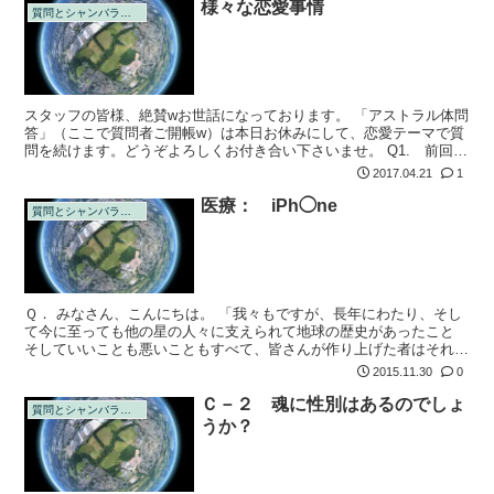
様々な恋愛事情
質問とシャンバラの回答
スタッフの皆様、絶賛wお世話になっております。 「アストラル体問
答」（ここで質問者ご開帳w）は本日お休みにして、恋愛テーマで質
問を続けます。どうぞよろしくお付き合い下さいませ。 Q1. 前回、
こちらの記事（恋愛感情について：）の回答で、「発情期は民族によ
2017.04.21
1
って違...
医療： iPh◯ne
質問とシャンバラの回答
Ｑ． みなさん、こんにちは。 「我々もですが、長年にわたり、そし
て今に至っても他の星の人々に支えられて地球の歴史があったこと
そしていいことも悪いこともすべて、皆さんが作り上げた者はそれほ
どないことも自覚してください」
2015.11.30
0
Ｃ－２ 魂に性別はあるのでしょ
質問とシャンバラの回答
うか？