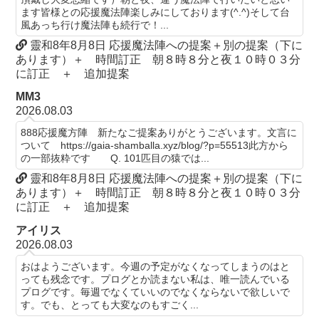
ます皆様との応援魔法陣楽しみにしております(^.^)そして台
風あっち行け魔法陣も続行で！...
靈和8年8月8日 応援魔法陣への提案＋別の提案（下に
あります）＋ 時間訂正 朝８時８分と夜１０時０３分
に訂正 ＋ 追加提案
MM3
2026.08.03
888応援魔方陣 新たなご提案ありがとうございます。文言に
ついて https://gaia-shamballa.xyz/blog/?p=55513此方から
の一部抜粋です Q. 101匹目の猿では...
靈和8年8月8日 応援魔法陣への提案＋別の提案（下に
あります）＋ 時間訂正 朝８時８分と夜１０時０３分
に訂正 ＋ 追加提案
アイリス
2026.08.03
おはようございます。今週の予定がなくなってしまうのはと
っても残念です。プログとか読まない私は、唯一読んでいる
プログです。毎週でなくていいのでなくならないで欲しいで
す。でも、とっても大変なのもすごく...