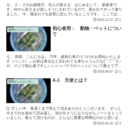
Ｑ． Ｃ－２のお姐様方、住人の皆さま、はじめまして。 新参者で
す。何やら皆さまが楽しそうにされているので、惹かれてやって参り
ました。 今、過去ログを必死に読んでいるところです。 ここでは来
る者拒まずとの事なので、思い切って質問させていただきます(ﾟｰﾟ;
2015.11.27
1
初心者用： 動物・ペットについ
質問とシャンバラの回答
て
Ｑ． 皆様、こんにちは。 万年、超初心者のうつけがお尋ねいたしま
す（ぺこり）←お前は来るなと言われても来ちゃうんだな(￣▽￣)い
や、マジで初心者ですし♪ シャンバラでのペットについて教えて下さ
い。もし、また誰かが見て、シャンバラで創造するといけないと思わ
2015.06.07
1
れた場...
A-1 天使とは？
質問とシャンバラの回答
Q. 忙しい中、夜遅くまで答えて頂きありがとうございます。 ずっと
今までのを改めて読み返し、涙が出そうになりながらノートをとって
いました。教えて頂けるのが、どんなに貴重な時間なのかと思いま
す。ありがとうございます。 そして、読み返しながら、疑問に思い
2015.02.16
3
ました。 ...