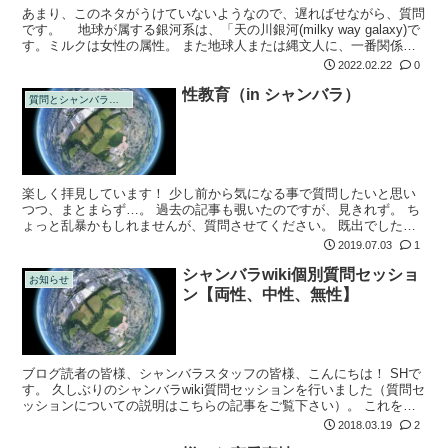
あまり、このネタがうけていないようなので、遅ればせながら、質問
です。 地球が属する銀河系は、「天の川銀河(milky way galaxy)で
す。ミルクは女性の属性。 また地球人または縄文人に、一番関係が
深い星団が、プレアデスとされています。プレアデスは、7...
2022.02.22
0
性教育（in シャンバラ）
質問とシャンバラの回答
楽しく拝見しています！ 少し前から気になる事で質問したいと思い
つつ、まとまらず…。 過去の記事も覗いたのですが、見きれず。 ち
ょっと乱暴かもしれませんが、質問させてください。 既出でした
ら、お手数おかけして申し訳ありません！ 性教育についてです。 私
2019.07.03
1
自身、7歳...
シャンバラwiki個別質問セッショ
お知らせ
ン【両性、中性、無性】
ブログ読者の皆様、シャンバラスタッフの皆様、こんにちは！ SHで
す。 久しぶりのシャンバラwiki質問セッションを行いました（質問セ
ッションについての説明はこちらの記事をご覧下さい）。 これを見
ると『所要時間約30分』・・・いや〜すっかり忘れて大炸裂（爆）
2018.03.19
2
の怒...