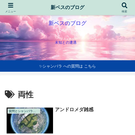
新ベスのブログ
メニュー
検索
新ベスのブログ
未知との遭遇
✨シャンバラ への質問は こちら
両性
アンドロメダ雑感
質問とシャンバラの回答