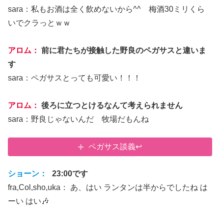
sara：私もお酒は全く飲めないから^^ 梅酒30ミリくら
いでクラっとｗｗ
アロム：
前に君たちが接触した野良のペガサスと違いま
す
sara：ペガサスとっても可愛い！！！
アロム：
後ろに立つとけるなんて考えられません
sara：野良じゃないんだ 牧場だもんね
ペガサス談義↩
ショーン：
23:00です
fra,Col,sho,uka： あ、はい ランタンは半からでしたね は
ーい はい🎶