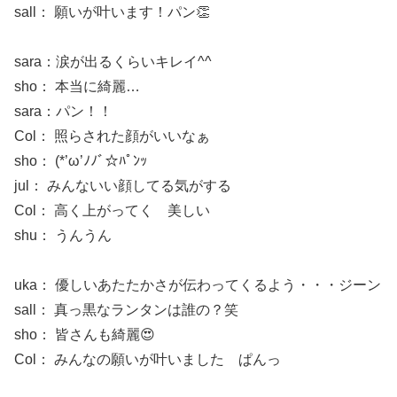
sall： 願いが叶います！パン👏
sara：涙が出るくらいキレイ^^
sho： 本当に綺麗…
sara：パン！！
Col： 照らされた顔がいいなぁ
sho： (*’ω’ﾉﾉﾞ☆ﾊﾟﾝｯ
jul： みんないい顔してる気がする
Col： 高く上がってく 美しい
shu： うんうん
uka： 優しいあたたかさが伝わってくるよう・・・ジーン
sall： 真っ黒なランタンは誰の？笑
sho： 皆さんも綺麗😍
Col： みんなの願いが叶いました ぱんっ