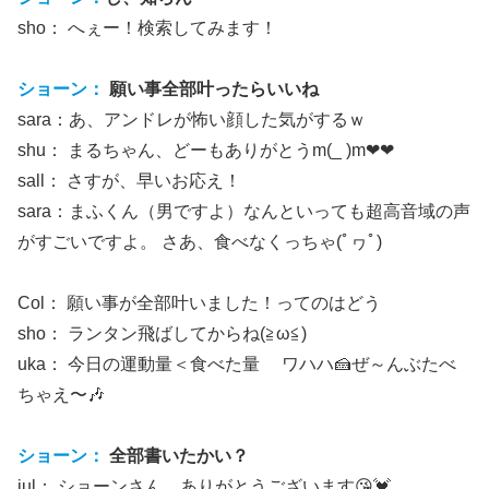
sho： へぇー！検索してみます！
ショーン：
願い事全部叶ったらいいね
sara：あ、アンドレが怖い顔した気がするｗ
shu： まるちゃん、どーもありがとうm(_ )m❤❤
sall： さすが、早いお応え！
sara：まふくん（男ですよ）なんといっても超高音域の声
がすごいですよ。 さあ、食べなくっちゃ(ﾟヮﾟ)
Col： 願い事が全部叶いました！ってのはどう
sho： ランタン飛ばしてからね(≧ω≦)
uka： 今日の運動量＜食べた量 ワハハ🍰ぜ～んぶたべ
ちゃえ〜🎶
ショーン：
全部書いたかい？
jul： ショーンさん。ありがとうございます😘💓