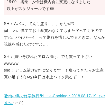
19:00 搭乗 夕食は機内食に変更になりました
以上がスケジュールです🚌
SH： Aバス、てんこ盛り、、、かなw🤣
jul： わ。慌ててお土産買わなくてもまた戻ってくるので
すね。バイバーイ！って別れを惜しんでるときに、なんか
視線を感じたのですよ…。
SH： 買いそびれたアロム漬け、でも買って下さい
wwwww
sho： アロム漬けwきになりますー！戻ってきたらお土産
買い足そう(≧ω≦)今日は水上バイク乗るぞー！
🏖南の島で修学旅行🌴Little-Cooking：2018.08.17-19.その
４へ
つづく