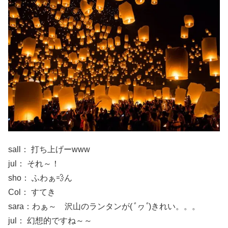
sall： 打ち上げーwww
jul： それ～！
sho： ふわぁ💨ん
Col： すてき
sara：わぁ～ 沢山のランタンが(
ﾟヮﾟ
)きれい。。。
jul： 幻想的ですね～～