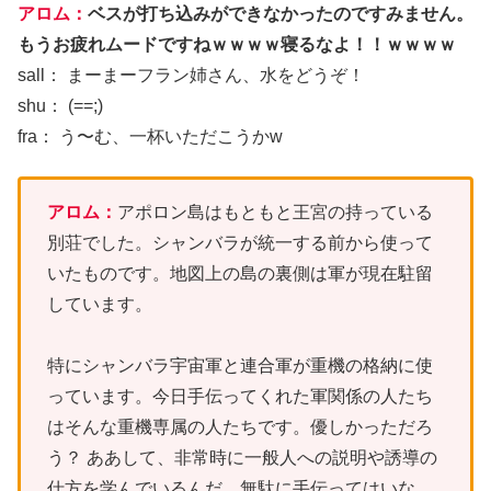
アロム：
ベスが打ち込みができなかったのですみません。
もうお疲れムードですねｗｗｗｗ寝るなよ！！ｗｗｗｗ
sall： まーまーフラン姉さん、水をどうぞ！
shu： (==;)
fra： う〜む、一杯いただこうかw
アロム：
アポロン島はもともと王宮の持っている
別荘でした。シャンバラが統一する前から使って
いたものです。地図上の島の裏側は軍が現在駐留
しています。
特にシャンバラ宇宙軍と連合軍が重機の格納に使
っています。今日手伝ってくれた軍関係の人たち
はそんな重機専属の人たちです。優しかっただろ
う？ ああして、非常時に一般人への説明や誘導の
仕方を学んでいるんだ。無駄に手伝ってはいな