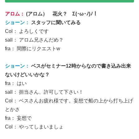
アロム：
(アロム） 花火？ Σ(･ω･ﾉ)ﾉ！
ショーン：
スタッフに聞いてみる
Col： よろしくです
sall： アロム兄さんだめ？
fra： 間際にリクエストw
ショーン：
ベスがセミナー12時からなので書き込み出来
ないけどいいかな？
fra： はい
sall： 担当さん、許可して下さい！
Col： ベスさんお疲れ様です。妄想で船の上から打ち上げ
とかさ
fra： 妄想で
Col： やってしまいましょ