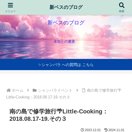
新ベスのブログ
メニュー
検索
新ベスのブログ
未知との遭遇
✨シャンバラ への質問は こちら
ホーム
シャンバライベント
南の島で修学旅行🌴
Little-Cooking：2018.08.17-19.その３
南の島で修学旅行🌴Little-Cooking：
2018.08.17-19.その３
2023.12.01
2024.11.01