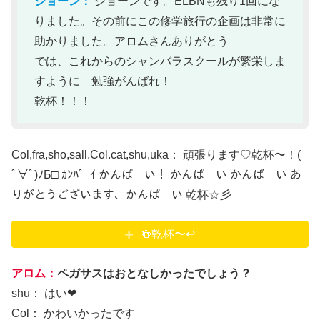
ショーン：
ショーンです。ELBNも残り1回にな
りました。その前にこの修学旅行の企画は非常に
助かりました。アロムさんありがとう
では、これからのシャンバラスクールが繁栄しま
すように 勉強がんばれ！
乾杯！！！
Col,fra,sho,sall.Col.cat,shu,uka： 頑張ります♡乾杯〜！(
ﾟ∀ﾟ)ﾉБ□ ｶﾝﾊﾟｰｲ かんぱーい！ かんぱーい かんばーい あ
りがとうございます、かんぱーい 乾杯☆彡
🍻乾杯〜↩
アロム：
ペガサスはおとなしかったでしょう？
shu： はい❤
Col： かわいかったです