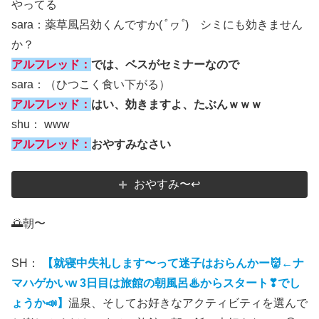
やってる
sara：薬草風呂効くんですか(
ﾟヮﾟ
) シミにも効きません
か？
アルフレッド：
では、ベスがセミナーなので
sara：（ひつこく食い下がる）
アルフレッド：
はい、効きますよ、たぶんｗｗｗ
shu： www
アルフレッド：
おやすみなさい
おやすみ〜↩
🌅朝〜
SH：
【就寝中失礼します〜って迷子はおらんかー👹←ナ
マハゲかいw 3日目は旅館の朝風呂♨からスタート❣でし
ょうか📣】
温泉、そしてお好きなアクティビティを選んで