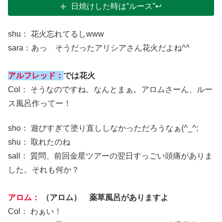
日焼けした時は”ルース”↩
shu： 花火忘れてるしwww
sara：あっ そうだったアリシアさん花火だよね^^
アルフレッド：
では花火
Col： そうなのですね。なんとまぁ。アロムさーん、ルー
ス風呂作ってー！
sho： 遊びすぎて塗り直ししなかっただろうなぁ(^_^;
shu： 取れたのね
sall： 質問、前回金星ツアーの翌日すっごい頭痛がありま
した。それも何か？
アロム：
（アロム） 薬草風呂がありますよ
Col： わぁい！