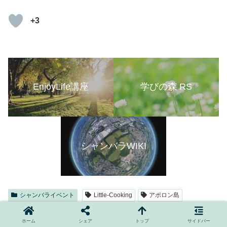
+3
EnjoyLife講座
学びの森 RS
シャンバラWIKI
シャンバライベント
Little-Cooking
アポロン島
アルフレッドさん
アロムさん
アロム旅館
ホーム
シェア
トップ
サイドバー
ショーン先生
ペガサス
ランタン
修学旅行
花火