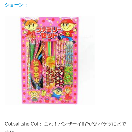
ショーン：
Col,sall,sho,Col： これ！バンザーイ‼️
(^o^)/
バケツに水で