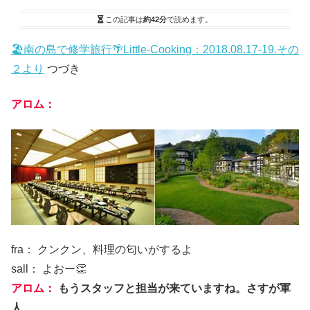
この記事は
約42分
で読めます。
🏖南の島で修学旅行🌴Little-Cooking：2018.08.17-19.その
２より
つづき
アロム：
fra： クンクン、料理の匂いがするよ
sall： よおー👏
アロム：
もうスタッフと担当が来ていますね。さすが軍
人