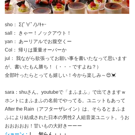
sho： Σ(ﾟ∀ﾟﾉ)ﾉｷｬｰ
sall： きゃー！ノックアウト！
yan： あーリアルでお腹空くー
Col： 帰りは重量オーバーか
jul： 我ながら欲張ってお願い事を書いたなって思います
が、書いたもん勝ち！（・・・ですよね？）
全部叶ったらとっても嬉しい！今から楽しみ～😍💓
sara：shuさん。youtubeで「まふまふ」で出てきますｗ
ホントにまふまふの名前でやってる。ユニットもあって
After the Rain（アフターザレイン）は、そらるとまふま
ふにより結成された日本の男性2 人組音楽ユニット。うお
おおおおお！甘いもの大好きーーー
ショーン：
し、知らん・・・