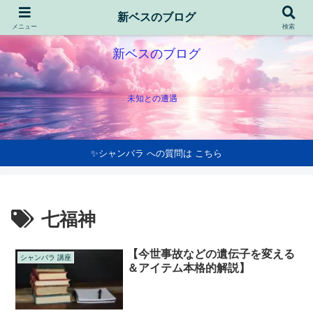
新ベスのブログ
メニュー
検索
新ベスのブログ
未知との遭遇
✨シャンバラ への質問は こちら
七福神
【今世事故などの遺伝子を変える
シャンバラ 講座
＆アイテム本格的解説】