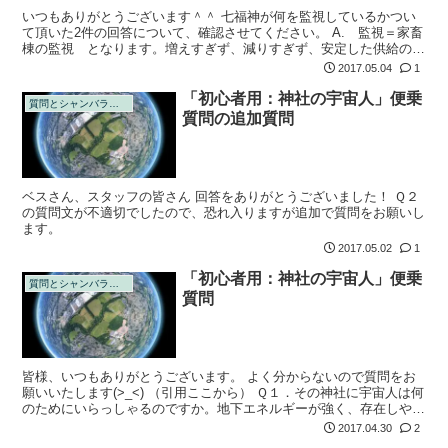
いつもありがとうございます＾＾ 七福神が何を監視しているかつい
て頂いた2件の回答について、確認させてください。 A. 監視＝家畜
棟の監視 となります。増えすぎず、減りすぎず、安定した供給のた
めに監視しています。場所によっては今現在もです。 A. 家畜＝地
2017.05.04
1
球人を...
「初心者用：神社の宇宙人」便乗
質問とシャンバラの回答
質問の追加質問
ベスさん、スタッフの皆さん 回答をありがとうございました！ Ｑ２
の質問文が不適切でしたので、恐れ入りますが追加で質問をお願いし
ます。
2017.05.02
1
「初心者用：神社の宇宙人」便乗
質問とシャンバラの回答
質問
皆様、いつもありがとうございます。 よく分からないので質問をお
願いいたします(>_<) （引用ここから） Ｑ１．その神社に宇宙人は何
のためにいらっしゃるのですか。地下エネルギーが強く、存在しやす
いところだと思いますが、目的は何なのでしょうか。 宇宙人それぞ
2017.04.30
2
れで...