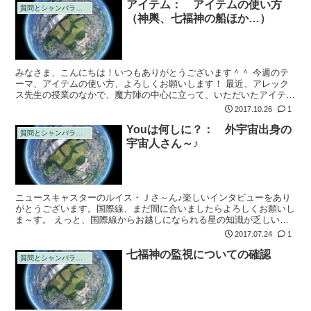
アイテム： アイテムの使い方
質問とシャンバラの回答
（神輿、七福神の船ほか…）
みなさま、こんにちは！いつもありがとうございます＾＾ 今週のテ
ーマ、アイテムの使い方、よろしくお願いします！ 最近、アレック
ス先生の授業のなかで、魔方陣の中心に立って、いただいたアイテム
一つひとつが自分になじむ（？）ような儀式をしたと感じているので
2017.10.26
1
すが…。合っ...
Youは何しに？： 外宇宙出身の
質問とシャンバラの回答
宇宙人さん～♪
ニュースキャスターのルイス・Ｊさ～ん♪楽しいインタビューをあり
がとうございます。国際線、まだ間に合いましたらよろしくお願いし
ま～す。 えっと、国際線からお越しになられる星の知識が乏しいの
で・・あ！外宇宙から来られた、もしくは、いろんなルートを経て地
2017.07.24
1
球に来られた...
七福神の監視についての確認
質問とシャンバラの回答