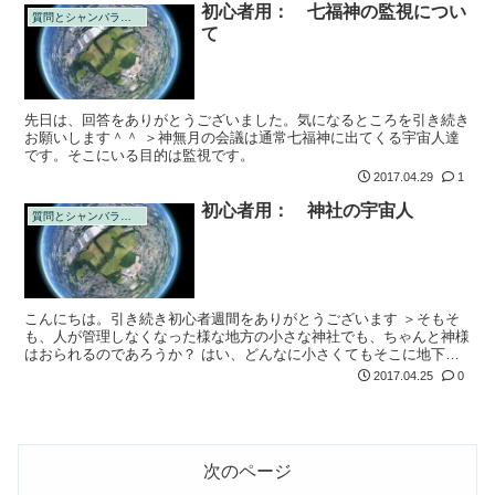
初心者用： 七福神の監視につい
質問とシャンバラの回答
て
先日は、回答をありがとうございました。気になるところを引き続き
お願いします＾＾ ＞神無月の会議は通常七福神に出てくる宇宙人達
です。そこにいる目的は監視です。
2017.04.29
1
初心者用： 神社の宇宙人
質問とシャンバラの回答
こんにちは。引き続き初心者週間をありがとうございます ＞そもそ
も、人が管理しなくなった様な地方の小さな神社でも、ちゃんと神様
はおられるのであろうか？ はい、どんなに小さくてもそこに地下エ
ネルギーがあれば宇宙人は存在していました
2017.04.25
0
次のページ