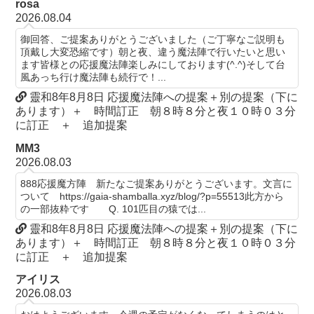
rosa
2026.08.04
御回答、ご提案ありがとうございました（ご丁寧なご説明も
頂戴し大変恐縮です）朝と夜、違う魔法陣で行いたいと思い
ます皆様との応援魔法陣楽しみにしております(^.^)そして台
風あっち行け魔法陣も続行で！...
靈和8年8月8日 応援魔法陣への提案＋別の提案（下に
あります）＋ 時間訂正 朝８時８分と夜１０時０３分
に訂正 ＋ 追加提案
MM3
2026.08.03
888応援魔方陣 新たなご提案ありがとうございます。文言に
ついて https://gaia-shamballa.xyz/blog/?p=55513此方から
の一部抜粋です Q. 101匹目の猿では...
靈和8年8月8日 応援魔法陣への提案＋別の提案（下に
あります）＋ 時間訂正 朝８時８分と夜１０時０３分
に訂正 ＋ 追加提案
アイリス
2026.08.03