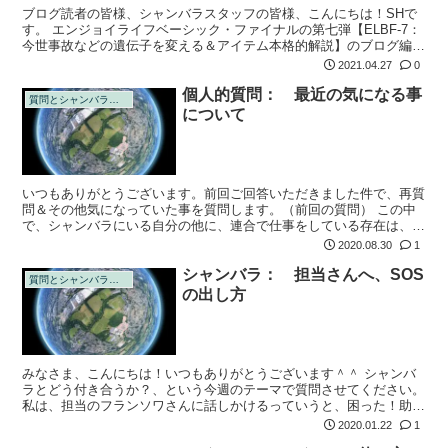
ブログ読者の皆様、シャンバラスタッフの皆様、こんにちは！SHで
す。 エンジョイライフベーシック・ファイナルの第七弾【ELBF-7：
今世事故などの遺伝子を変える＆アイテム本格的解説】のブログ編集
版をお届けいたします。
2021.04.27
0
個人的質問： 最近の気になる事
質問とシャンバラの回答
について
いつもありがとうございます。前回ご回答いただきました件で、再質
問＆その他気になっていた事を質問します。（前回の質問） この中
で、シャンバラにいる自分の他に、連合で仕事をしている存在は、深
層アストラル界にいると伺いました。
2020.08.30
1
シャンバラ： 担当さんへ、SOS
質問とシャンバラの回答
の出し方
みなさま、こんにちは！いつもありがとうございます＾＾ シャンバ
ラとどう付き合うか？、という今週のテーマで質問させてください。
私は、担当のフランソワさんに話しかけるっていうと、困った！助け
て～！！、という時が多いと思います。 以前は、私が疲れたり、視
2020.01.22
1
野が狭くな...