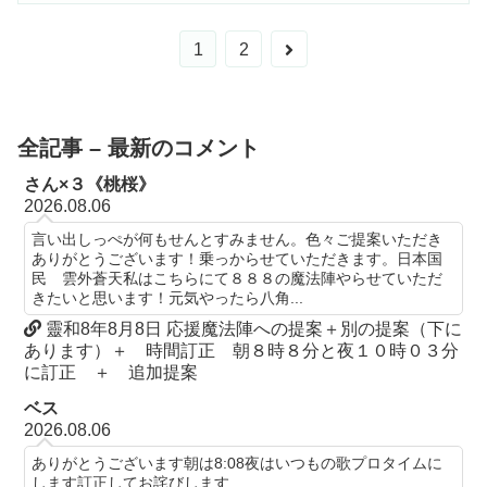
次
1
2
へ
全記事 – 最新のコメント
さん×３《桃桜》
2026.08.06
言い出しっぺが何もせんとすみません。色々ご提案いただき
ありがとうございます！乗っからせていただきます。日本国
民 雲外蒼天私はこちらにて８８８の魔法陣やらせていただ
きたいと思います！元気やったら八角...
靈和8年8月8日 応援魔法陣への提案＋別の提案（下に
あります）＋ 時間訂正 朝８時８分と夜１０時０３分
に訂正 ＋ 追加提案
ベス
2026.08.06
ありがとうございます朝は8:08夜はいつもの歌プロタイムに
します訂正してお詫びします