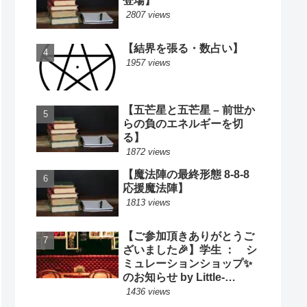
登場】
2807 views
【結界を張る・数占い】
1957 views
【五芒星と五芒星 – 前世か
らの負のエネルギーを切
る】
1872 views
【魔法陣の最終形態 8-8-8
応援魔法陣】
1813 views
【ご参加頂きありがとうご
ざいました🎉】学生 ： シ
ミュレーションショップ✨
のお知らせ by Little-
Cooking
1436 views