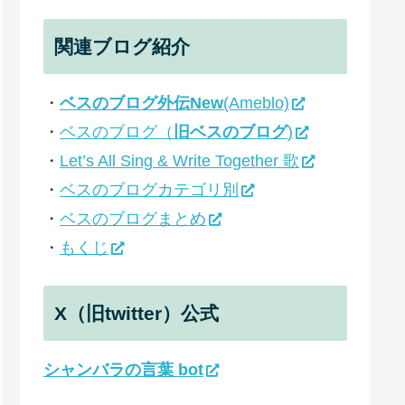
関連ブログ紹介
・
ベスのブログ外伝New
(Ameblo)
・
ベスのブログ（
旧ベスのブログ
)
・
Let’s All Sing & Write Together 歌
・
ベスのブログカテゴリ別
・
ベスのブログまとめ
・
もくじ
X（旧twitter）公式
シャンバラの言葉 bot