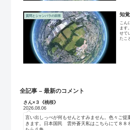
知
質問とシャンバラの回答
こん
ます
せて
たこ
（落語
全記事 – 最新のコメント
さん×３《桃桜》
2026.08.06
言い出しっぺが何もせんとすみません。色々ご提
きます。日本国民 雲外蒼天私はこちらにて８８
たら八角...