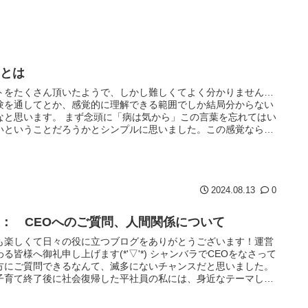
元とは
トをたくさん頂いたようで、しかし難しくてよく分かりません…
験を通してとか、感覚的に理解できる範囲でしか結局分からない
なと思います。 まず念頭に「病は気から」この言葉を忘れてはい
いということだろうかとシンプルに思いました。この感覚なら掴
いの...
2024.08.13
0
： CEOへのご質問、人間関係について
も楽しくて日々の役に立つブログをありがとうございます！運営
る皆様へ御礼申し上げます(*'▽'*) シャンバラでCEOをなさって
方にご質問できるなんて、滅多にないチャンスだと思いました。
子育て終了後に社会復帰した平社員の私には、身近なテーマし