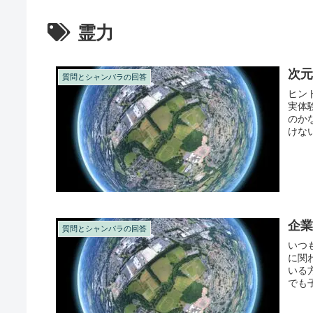
霊力
次
質問とシャンバラの回答
ヒン
実体
のか
けな
みやす
企業
質問とシャンバラの回答
いつ
に関わ
いる
でも
か...