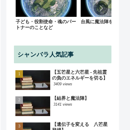
子ども・役割使命・魂のパー
台風に魔法陣を
トナーのことなど
シャンバラ人気記事
【五芒星と六芒星 - 先祖霊
の負のエネルギーを切る】
3409 views
【結界と魔法陣】
3141 views
【遺伝子を変える 八芒星