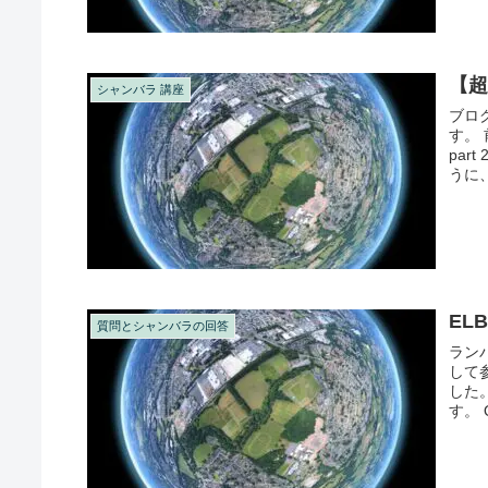
【超
シャンバラ 講座
ブロ
す。
pa
うに
EL
質問とシャンバラの回答
ラン
して
した
す。
は、周