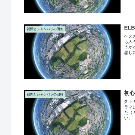
EL
質問とシャンバラの回答
ベス
ら人
うか
悪し
その場
初心
質問とシャンバラの回答
久々
ラマ
た（
い。
周波数