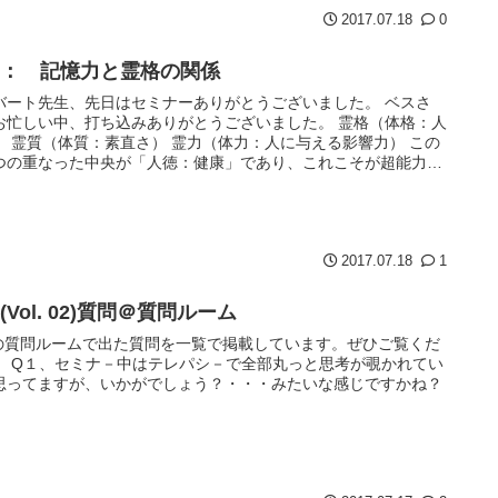
2017.07.18
0
B： 記憶力と霊格の関係
バート先生、先日はセミナーありがとうございました。 ベスさ
お忙しい中、打ち込みありがとうございました。 霊格（体格：人
） 霊質（体質：素直さ） 霊力（体力：人に与える影響力） この
つの重なった中央が「人徳：健康」であり、これこそが超能力者
...
2017.07.18
1
B(Vol. 02)質問＠質問ルーム
Bの質問ルームで出た質問を一覧で掲載しています。ぜひご覧くだ
！ Q１、セミナ－中はテレパシ－で全部丸っと思考が覗かれてい
思ってますが、いかがでしょう？・・・みたいな感じですかね？