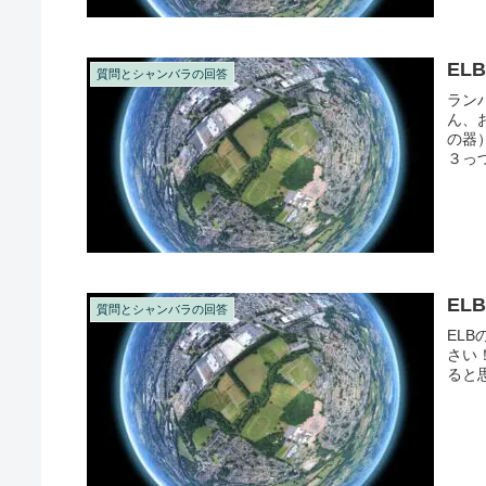
EL
質問とシャンバラの回答
ラン
ん、
の器
３っ
である
EL
質問とシャンバラの回答
EL
さい
ると