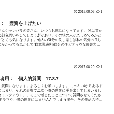
2018.08.06
1
B： 霊質を上げたい
さんシャンバラの皆さん、いつもお世話になってます。 私は昔か
の顔色伺いをしてしまう所があり、その場の人が楽しめてるかど
がとても気になります。他人の気分の良し悪しは私の気分の良し
にかかってる気がして(自意識過剰)自分のネガティヴな影響力が
に...
2017.08.29
1
者用： 個人的質問 17.8.7
の質問になります。よろしくお願いします。 この3，4か月あるド
にはまり、それの影響で二次小説の世界に手を出してしまいまし
カミングアウト）。そこで感じたことについて質問させてくださ
 ドラマや小説の世界にはまり込んでしまう場合、その作品の持つ
...