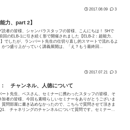
2017.08.09
3
能力、part 2】
グ読者の皆様、シャンバラスタッフの皆様、こんにちは！ SHで
 前回のELB-1に引き続く形で開催されました【ELB-2：超能力、
rt 2】でしたが、ランバート先生の仕切り直し的スマートで流れるよ
、かつ盛り上がっていく講義展開は、「え？もう最終回...
2017.07.21
3
B： チャンネル、人徳について
バート先生、ベスさん、セミナーに携わったスタッフの皆様、そ
参加者の皆様、今回も素晴らしいセミナーをありがとうございま
。質問部屋に書き込めなかったので、こちらで質問させて頂きま
 Q1. チャネリングのチャンネルについて質問です。セミナーで
波...