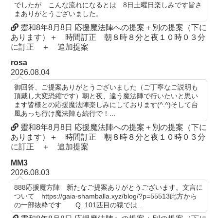
でしたが こんな流れになるとは 8日土曜日楽しみです皆さ
まありがとうございました。
靈和8年8月8日 応援魔法陣への提案＋別の提案（下に
あります）＋ 時間訂正 朝８時８分と夜１０時０３分
に訂正 ＋ 追加提案
rosa
2026.08.04
御回答、ご提案ありがとうございました（ご丁寧なご説明も
頂戴し大変恐縮です）朝と夜、違う魔法陣で行いたいと思い
ます皆様との応援魔法陣楽しみにしております(^.^)そして台
風あっち行け魔法陣も続行で！...
靈和8年8月8日 応援魔法陣への提案＋別の提案（下に
あります）＋ 時間訂正 朝８時８分と夜１０時０３分
に訂正 ＋ 追加提案
MM3
2026.08.03
888応援魔方陣 新たなご提案ありがとうございます。文言に
ついて https://gaia-shamballa.xyz/blog/?p=55513此方から
の一部抜粋です Q. 101匹目の猿では...