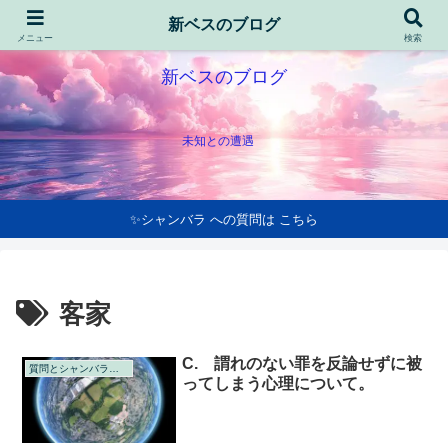
新ベスのブログ
メニュー
検索
新ベスのブログ
未知との遭遇
✨シャンバラ への質問は こちら
客家
C. 謂れのない罪を反論せずに被
質問とシャンバラの回答
ってしまう心理について。