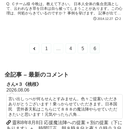
Q. Ｃチーム様 今晩は。教えて下さい。 日本人全体の集合意識とし
て、云われなき罪を日本は自ら被ってしまうことがあります。この心
理は、何処からきているのですか？ 事例を挙げます。 記事が出て30
数年、やっと「従軍慰安婦問題」は根拠のない誤報であったと発信元
2014.12.27
2
の朝...
前
1
…
4
5
6
へ
全記事 – 最新のコメント
さん×３《桃桜》
2026.08.06
言い出しっぺが何もせんとすみません。色々ご提案いただき
ありがとうございます！乗っからせていただきます。日本国
民 雲外蒼天私はこちらにて８８８の魔法陣やらせていただ
きたいと思います！元気やったら八角...
靈和8年8月8日 応援魔法陣への提案＋別の提案（下に
あります）＋ 時間訂正 朝８時８分と夜１０時０３分