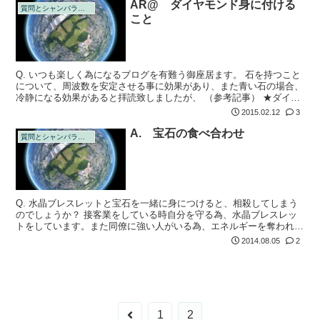
AR@ ダイヤモンド身に付ける
質問とシャンバラの回答
こと
Q. いつも楽しく為になるブログを有難う御座居ます。 石を持つこと
について、周波数を安定させる事に効果があり、また青い石の場合、
冷静になる効果があると拝読致しましたが、 （参考記事） ★ダイヤ
モンドの場合は、どのような効果が得られるでしょうか。
2015.02.12
3
A. 宝石の食べ合わせ
質問とシャンバラの回答
Q. 水晶ブレスレットと宝石を一緒に身につけると、相殺してしまう
のでしょうか？ 接客業をしている時自分を守る為、水晶ブレスレッ
トをしています。また同僚に強い人がいる為、エネルギーを奪われな
いよう指輪をつけております、これはもしかしたらプラスマイナスゼ
2014.08.05
2
ロになって...
前
1
2