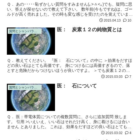
Ｑ． あの･････恥ずかしい質問をすみません(｡>ㅿ<｡)でも、疑問に思
い、答えが探せないので教えて下さい。 数年前(今もですね)は、ゴー
ルドが高く売れました。その時も変な感じを受けたのを覚えていま
す。家にまで電話がかかってきて、催促『眠っているゴールドはあ...
2015.04.13
10
医： 炭素１２の純物質とは
質問とシャンバラの回答
Ｑ． 教えてください。 『医： 石について』の中に ＞効果をだすほ
どの良い石はとても高価です。 身につけるには高価すぎるので、落
とすと危険だからつけないほうが良いですよ。 ＞でも炭素１２の純
物質であれば安物で十分です と教えていただきました。
2015.03.03
7
医： 石について
質問とシャンバラの回答
Ｑ． 医：帯電体質についての複数質問に、さらに追加質問 致しま
す。 引用 >いえいえ、いい石はそれだけ高く、身に着けるには合い
ません とありました。 これは、効果をだすほどの良い石はとても高
価です。 身につけるには高価すぎるので、落とすと危険だからつけ
2015.03.02
4
ないほう...