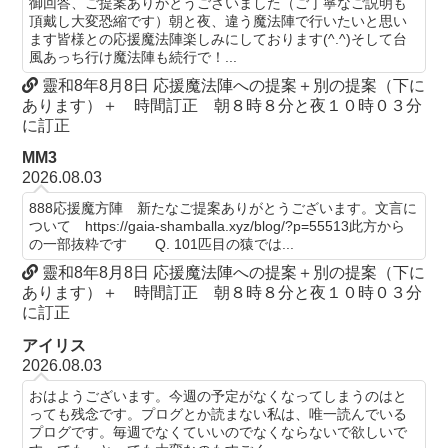
御回答、ご提案ありがとうございました（ご丁寧なご説明も
頂戴し大変恐縮です）朝と夜、違う魔法陣で行いたいと思い
ます皆様との応援魔法陣楽しみにしております(^.^)そして台
風あっち行け魔法陣も続行で！...
靈和8年8月8日 応援魔法陣への提案＋別の提案（下に
あります）＋ 時間訂正 朝８時８分と夜１０時０３分
に訂正
MM3
2026.08.03
888応援魔方陣 新たなご提案ありがとうございます。文言に
ついて https://gaia-shamballa.xyz/blog/?p=55513此方から
の一部抜粋です Q. 101匹目の猿では...
靈和8年8月8日 応援魔法陣への提案＋別の提案（下に
あります）＋ 時間訂正 朝８時８分と夜１０時０３分
に訂正
アイリス
2026.08.03
おはようございます。今週の予定がなくなってしまうのはと
っても残念です。プログとか読まない私は、唯一読んでいる
プログです。毎週でなくていいのでなくならないで欲しいで